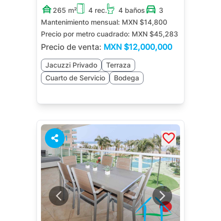
265 m²
4 rec.
4 baños
3
Mantenimiento mensual:
MXN $14,800
Precio por metro cuadrado:
MXN $45,283
Precio de venta:
MXN
$12,000,000
Jacuzzi Privado
Terraza
Cuarto de Servicio
Bodega
1