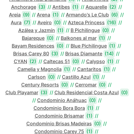
Anchorage
(3)
//
Antibes
(1)
//
Aquarelle
(2)
//
Areia
(9)
//
Arena
(1)
//
Armando's Le Club
(6)
//
Aura
(7)
//
Aveiro
(0)
//
Azteca Princess
(16)
//
Azálea y Jazmín
(1)
//
B Pichilingue
(0)
//
Bajareque
(0)
//
Balkones al mar
(1)
//
Bayam Residences
(0)
//
Blue Pichilingue
(1)
//
Brisas Carey 80
(3)
//
Brisas Diamante
(14)
//
CYAN
(2)
//
Caltecas 51
(0)
//
Calypso
(1)
//
Camelia y Magnolia
(1)
//
Cantaritos
(1)
//
Carlson
(0)
//
Castillo Azul
(1)
//
Century Resorts
(0)
//
Cerromar
(0)
//
Club Playamar
(3)
//
Club Residencial Costa Azul
(0)
//
Condominio Anáhuac
(0)
//
Condominio Bora Bora
(1)
//
Condominio Brisamar
(1)
//
Condominio Brisas Madeiras
(0)
//
Condominio Carey 75
(1)
//