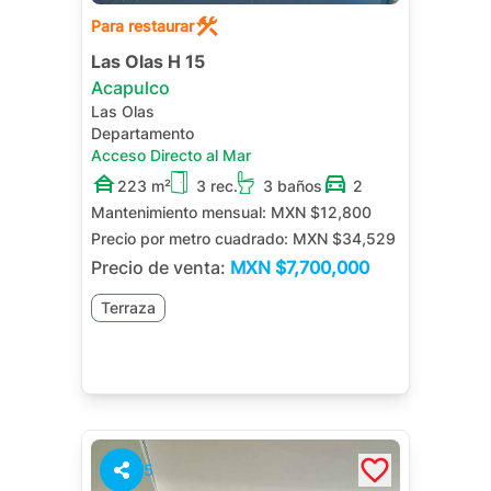
Para restaurar
Las Olas H 15
Acapulco
Las Olas
Departamento
Acceso Directo al Mar
223 m²
3 rec.
3 baños
2
Mantenimiento mensual:
MXN $12,800
Precio por metro cuadrado:
MXN $34,529
Precio de venta:
MXN
$7,700,000
Terraza
5