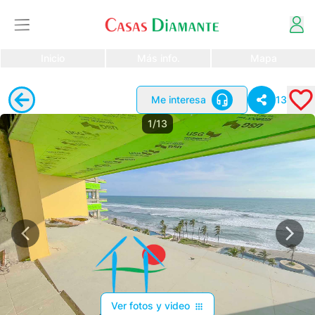
Inicio
Más info.
Mapa
Me interesa
13
1/13
Ver fotos y video