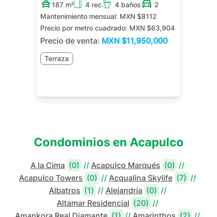
187 m²
4 rec.
4 baños
2
Mantenimiento mensual:
MXN $8112
Precio por metro cuadrado:
MXN $63,904
Precio de venta:
MXN
$11,950,000
Terraza
Condominios en
Acapulco
A la Cima
(0)
//
Acapulco Marqués
(0)
//
Acapulco Towers
(0)
//
Acqualina Skylife
(7)
//
Albatros
(1)
//
Alejandría
(0)
//
Altamar Residencial
(20)
//
Amankora Real Diamante
(1)
//
Amarinthos
(2)
//