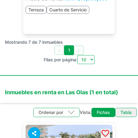
Terraza
Cuarto de Servicio
Mostrando
7
de
7
inmuebles
‹
1
›
Filas por página:
Inmuebles en
renta
en
Las Olas
(
1
en total)
Ordenar por
Vista:
Fichas
Tabla
1