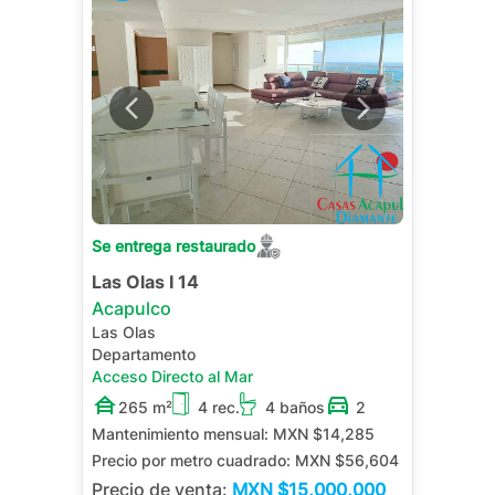
Se entrega restaurado
Las Olas I 14
Acapulco
Las Olas
Departamento
Acceso Directo al Mar
265 m²
4 rec.
4 baños
2
Mantenimiento mensual:
MXN $14,285
Precio por metro cuadrado:
MXN $56,604
Precio de venta:
MXN
$15,000,000