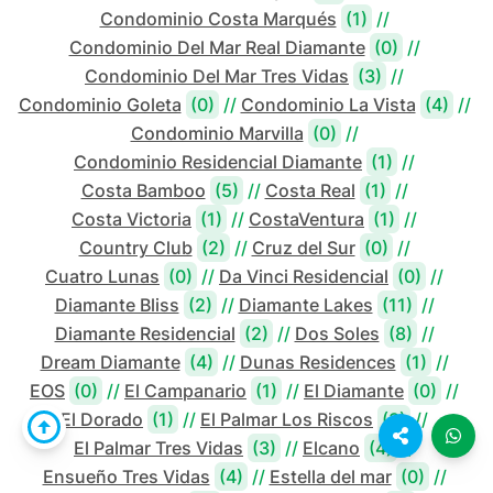
Condominio Costa Marqués
(1)
//
Condominio Del Mar Real Diamante
(0)
//
Condominio Del Mar Tres Vidas
(3)
//
Condominio Goleta
(0)
//
Condominio La Vista
(4)
//
Condominio Marvilla
(0)
//
Condominio Residencial Diamante
(1)
//
Costa Bamboo
(5)
//
Costa Real
(1)
//
Costa Victoria
(1)
//
CostaVentura
(1)
//
Country Club
(2)
//
Cruz del Sur
(0)
//
Cuatro Lunas
(0)
//
Da Vinci Residencial
(0)
//
Diamante Bliss
(2)
//
Diamante Lakes
(11)
//
Diamante Residencial
(2)
//
Dos Soles
(8)
//
Dream Diamante
(4)
//
Dunas Residences
(1)
//
EOS
(0)
//
El Campanario
(1)
//
El Diamante
(0)
//
El Dorado
(1)
//
El Palmar Los Riscos
(3)
//
El Palmar Tres Vidas
(3)
//
Elcano
(4)
//
Ensueño Tres Vidas
(4)
//
Estella del mar
(0)
//