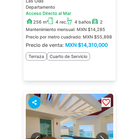
Las Olas
Departamento
Acceso Directo al Mar
256 m²
4 rec.
4 baños
2
Mantenimiento mensual:
MXN $14,285
Precio por metro cuadrado:
MXN $55,898
Precio de venta:
MXN
$14,310,000
Terraza
Cuarto de Servicio
1