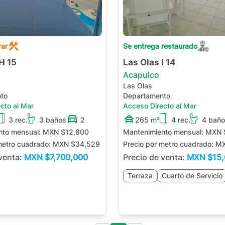
rar
Se entrega restaurado
H 15
Las Olas I 14
Acapulco
Las Olas
to
Departamento
cto al Mar
Acceso Directo al Mar
3 rec.
3 baños
2
265 m²
4 rec.
4 bañ
nto mensual:
MXN $12,800
Mantenimiento mensual:
MXN 
metro cuadrado:
MXN $34,529
Precio por metro cuadrado:
MX
 venta:
MXN
$7,700,000
Precio de venta:
MXN
$15
Terraza
Cuarto de Servicio