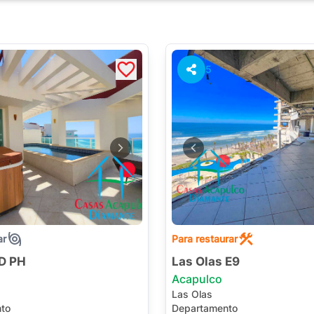
5
ar
Para restaurar
 D PH
Las Olas E9
Acapulco
Las Olas
to
Departamento