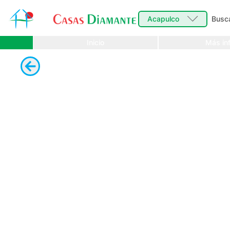
Acapulco
Busc
Inicio
Más inf