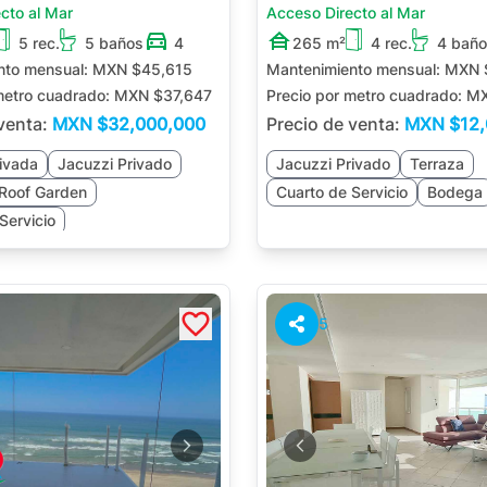
cto al Mar
Acceso Directo al Mar
5 rec.
5 baños
4
265 m²
4 rec.
4 bañ
nto mensual:
MXN $45,615
Mantenimiento mensual:
MXN 
metro cuadrado:
MXN $37,647
Precio por metro cuadrado:
MX
 venta:
MXN
$32,000,000
Precio de venta:
MXN
$12
ivada
Jacuzzi Privado
Jacuzzi Privado
Terraza
Roof Garden
Cuarto de Servicio
Bodega
Servicio
5