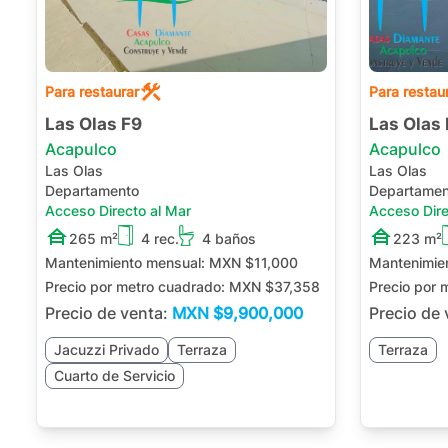
Para restaurar
Para restau
Las Olas F9
Las Olas 
Acapulco
Acapulco
Las Olas
Las Olas
Departamento
Departamen
Acceso Directo al Mar
Acceso Dire
265 m²
4 rec.
4 baños
223 m²
Mantenimiento mensual:
MXN $11,000
Mantenimie
Precio por metro cuadrado:
MXN $37,358
Precio por 
Precio de venta:
MXN
$9,900,000
Precio de
Jacuzzi Privado
Terraza
Terraza
Cuarto de Servicio