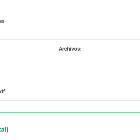
es
Archivos:
pdf
al)