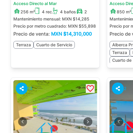
Acceso Directo al Mar
Acceso Dire
256 m²
4 rec.
4 baños
2
850 m²
Mantenimiento mensual:
MXN $14,285
Mantenimie
Precio por metro cuadrado:
MXN $55,898
Precio por 
Precio de venta:
MXN
$14,310,000
Precio de
Terraza
Cuarto de Servicio
Alberca Pr
Terraza
Cuarto de 
13
2