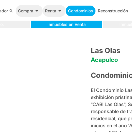
ador
Compra
Renta
Condominios
Reconstrucción
o.
Inmuebles en Venta
Inmue
Las Olas
Acapulco
Condomini
El Condominio Las
exhibición prístin
"CABI Las Olas", S
responsable de tra
residencial, que 
inicios en el año 