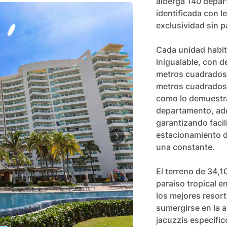
alberga 140 depart
identificada con le
exclusividad sin p
Cada unidad habita
inigualable, con 
metros cuadrados 
metros cuadrados.
como lo demuestra 
departamento, ade
garantizando facil
estacionamiento d
una constante.

El terreno de 34,1
paraíso tropical e
los mejores resort
sumergirse en la a
jacuzzis específic