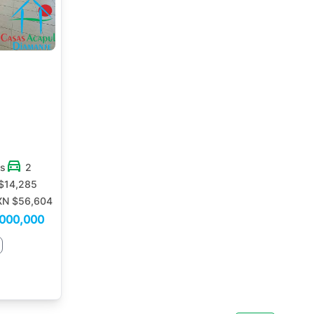
os
2
$14,285
N $56,604
,000,000