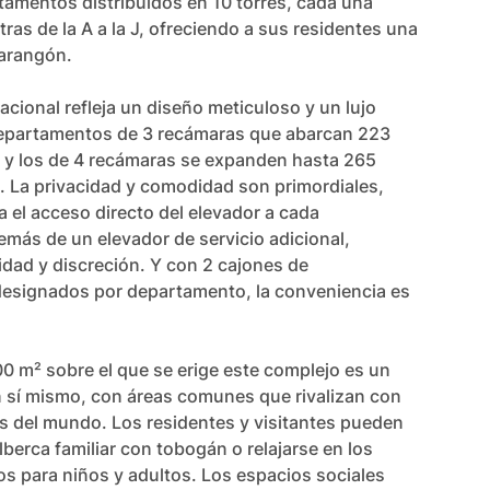
amentos distribuidos en 10 torres, cada una 
tras de la A a la J, ofreciendo a sus residentes una 
arangón.

cional refleja un diseño meticuloso y un lujo 
departamentos de 3 recámaras que abarcan 223 
y los de 4 recámaras se expanden hasta 265 
 La privacidad y comodidad son primordiales, 
el acceso directo del elevador a cada 
más de un elevador de servicio adicional, 
idad y discreción. Y con 2 cajones de 
esignados por departamento, la conveniencia es 
00 m² sobre el que se erige este complejo es un 
n sí mismo, con áreas comunes que rivalizan con 
s del mundo. Los residentes y visitantes pueden 
lberca familiar con tobogán o relajarse en los 
os para niños y adultos. Los espacios sociales 