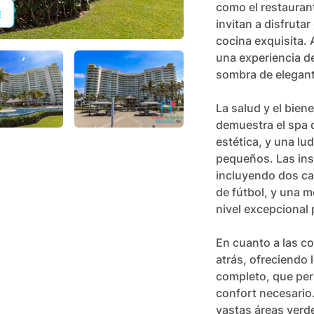
como el restaurant
invitan a disfrutar
cocina exquisita. 
una experiencia de
sombra de elegant
La salud y el bien
demuestra el spa d
+
89
estética, y una lu
pequeños. Las ins
incluyendo dos ca
de fútbol, y una 
nivel excepcional p
En cuanto a las c
atrás, ofreciendo
completo, que perm
confort necesario
vastas áreas verde