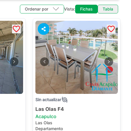
Ordenar por
Vista:
Fichas
Tabla
1
Sin actualizar
Las Olas F4
Acapulco
Las Olas
Departamento