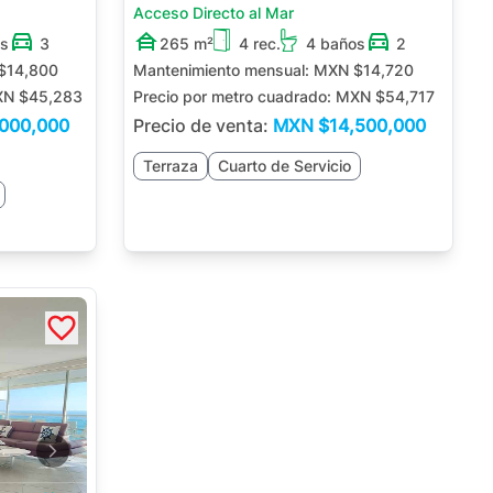
Acceso Directo al Mar
os
3
265 m²
4 rec.
4 baños
2
$14,800
Mantenimiento mensual:
MXN $14,720
N $45,283
Precio por metro cuadrado:
MXN $54,717
,000,000
Precio de venta:
MXN
$14,500,000
Terraza
Cuarto de Servicio