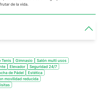
rutar de la vida.
 Tenis
Gimnasio
Salón multi usos
nte
Elevador
Seguridad 24/7
cha de Pádel
Estética
on movilidad reducida
isitas