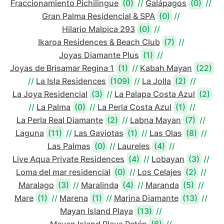
Fraccionamiento Pichilingue
(0)
//
Galápagos
(0)
//
Gran Palma Residencial & SPA
(0)
//
Hilario Malpica 293
(0)
//
Ikaroa Residences & Beach Club
(7)
//
Joyas Diamante Plus
(1)
//
Joyas de Brisamar Regina 1
(1)
//
Kabah Mayan
(22)
//
La Isla Residences
(109)
//
La Jolla
(2)
//
La Joya Residencial
(3)
//
La Palapa Costa Azul
(2)
//
La Palma
(0)
//
La Perla Costa Azul
(1)
//
La Perla Real Diamante
(2)
//
Labna Mayan
(7)
//
Laguna
(11)
//
Las Gaviotas
(1)
//
Las Olas
(8)
//
Las Palmas
(0)
//
Laureles
(4)
//
Live Aqua Private Residences
(4)
//
Lobayan
(3)
//
Loma del mar residencial
(0)
//
Los Celajes
(2)
//
Maralago
(3)
//
Maralinda
(4)
//
Maranda
(5)
//
Mare
(1)
//
Marena
(1)
//
Marina Diamante
(13)
//
Mayan Island Playa
(13)
//
Mayan Island Playa Petén
(6)
//