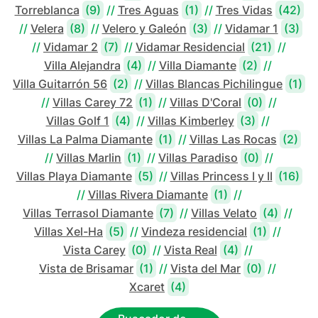
Torreblanca
(9)
//
Tres Aguas
(1)
//
Tres Vidas
(42)
//
Velera
(8)
//
Velero y Galeón
(3)
//
Vidamar 1
(3)
//
Vidamar 2
(7)
//
Vidamar Residencial
(21)
//
Villa Alejandra
(4)
//
Villa Diamante
(2)
//
Villa Guitarrón 56
(2)
//
Villas Blancas Pichilingue
(1)
//
Villas Carey 72
(1)
//
Villas D'Coral
(0)
//
Villas Golf 1
(4)
//
Villas Kimberley
(3)
//
Villas La Palma Diamante
(1)
//
Villas Las Rocas
(2)
//
Villas Marlin
(1)
//
Villas Paradiso
(0)
//
Villas Playa Diamante
(5)
//
Villas Princess I y II
(16)
//
Villas Rivera Diamante
(1)
//
Villas Terrasol Diamante
(7)
//
Villas Velato
(4)
//
Villas Xel-Ha
(5)
//
Vindeza residencial
(1)
//
Vista Carey
(0)
//
Vista Real
(4)
//
Vista de Brisamar
(1)
//
Vista del Mar
(0)
//
Xcaret
(4)