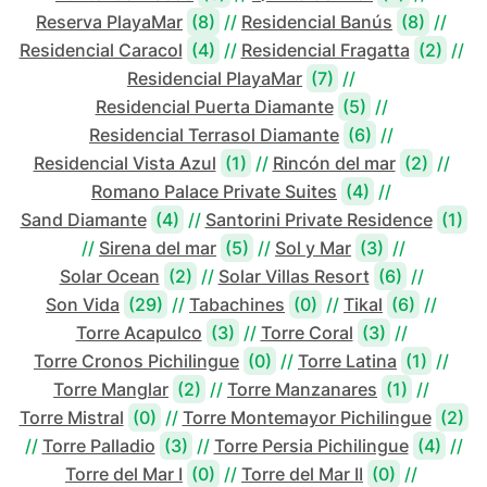
Reserva PlayaMar
(8)
//
Residencial Banús
(8)
//
Residencial Caracol
(4)
//
Residencial Fragatta
(2)
//
Residencial PlayaMar
(7)
//
Residencial Puerta Diamante
(5)
//
Residencial Terrasol Diamante
(6)
//
Residencial Vista Azul
(1)
//
Rincón del mar
(2)
//
Romano Palace Private Suites
(4)
//
Sand Diamante
(4)
//
Santorini Private Residence
(1)
//
Sirena del mar
(5)
//
Sol y Mar
(3)
//
Solar Ocean
(2)
//
Solar Villas Resort
(6)
//
Son Vida
(29)
//
Tabachines
(0)
//
Tikal
(6)
//
Torre Acapulco
(3)
//
Torre Coral
(3)
//
Torre Cronos Pichilingue
(0)
//
Torre Latina
(1)
//
Torre Manglar
(2)
//
Torre Manzanares
(1)
//
Torre Mistral
(0)
//
Torre Montemayor Pichilingue
(2)
//
Torre Palladio
(3)
//
Torre Persia Pichilingue
(4)
//
Torre del Mar I
(0)
//
Torre del Mar II
(0)
//