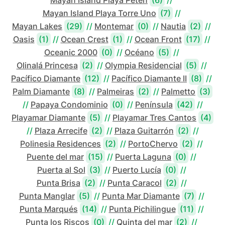
Mayan Island Playa Torre Uno
(7)
//
Mayan Lakes
(29)
//
Montemar
(0)
//
Nautia
(2)
//
Oasis
(1)
//
Ocean Crest
(1)
//
Ocean Front
(17)
//
Oceanic 2000
(0)
//
Océano
(5)
//
Olinalá Princesa
(2)
//
Olympia Residencial
(5)
//
Pacífico Diamante
(12)
//
Pacífico Diamante II
(8)
//
Palm Diamante
(8)
//
Palmeiras
(2)
//
Palmetto
(3)
//
Papaya Condominio
(0)
//
Península
(42)
//
Playamar Diamante
(5)
//
Playamar Tres Cantos
(4)
//
Plaza Arrecife
(2)
//
Plaza Guitarrón
(2)
//
Polinesia Residences
(2)
//
PortoChervo
(2)
//
Puente del mar
(15)
//
Puerta Laguna
(0)
//
Puerta al Sol
(3)
//
Puerto Lucía
(0)
//
Punta Brisa
(2)
//
Punta Caracol
(2)
//
Punta Manglar
(5)
//
Punta Mar Diamante
(7)
//
Punta Marqués
(14)
//
Punta Pichilingue
(11)
//
Punta los Riscos
(0)
//
Quinta del mar
(2)
//