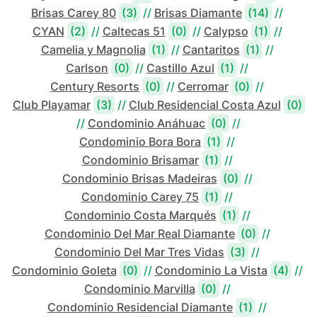
Brisas Carey 80
(3)
//
Brisas Diamante
(14)
//
CYAN
(2)
//
Caltecas 51
(0)
//
Calypso
(1)
//
Camelia y Magnolia
(1)
//
Cantaritos
(1)
//
Carlson
(0)
//
Castillo Azul
(1)
//
Century Resorts
(0)
//
Cerromar
(0)
//
Club Playamar
(3)
//
Club Residencial Costa Azul
(0)
//
Condominio Anáhuac
(0)
//
Condominio Bora Bora
(1)
//
Condominio Brisamar
(1)
//
Condominio Brisas Madeiras
(0)
//
Condominio Carey 75
(1)
//
Condominio Costa Marqués
(1)
//
Condominio Del Mar Real Diamante
(0)
//
Condominio Del Mar Tres Vidas
(3)
//
Condominio Goleta
(0)
//
Condominio La Vista
(4)
//
Condominio Marvilla
(0)
//
Condominio Residencial Diamante
(1)
//