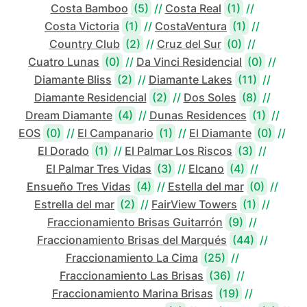
Costa Bamboo
(5)
//
Costa Real
(1)
//
Costa Victoria
(1)
//
CostaVentura
(1)
//
Country Club
(2)
//
Cruz del Sur
(0)
//
Cuatro Lunas
(0)
//
Da Vinci Residencial
(0)
//
Diamante Bliss
(2)
//
Diamante Lakes
(11)
//
Diamante Residencial
(2)
//
Dos Soles
(8)
//
Dream Diamante
(4)
//
Dunas Residences
(1)
//
EOS
(0)
//
El Campanario
(1)
//
El Diamante
(0)
//
El Dorado
(1)
//
El Palmar Los Riscos
(3)
//
El Palmar Tres Vidas
(3)
//
Elcano
(4)
//
Ensueño Tres Vidas
(4)
//
Estella del mar
(0)
//
Estrella del mar
(2)
//
FairView Towers
(1)
//
Fraccionamiento Brisas Guitarrón
(9)
//
Fraccionamiento Brisas del Marqués
(44)
//
Fraccionamiento La Cima
(25)
//
Fraccionamiento Las Brisas
(36)
//
Fraccionamiento Marina Brisas
(19)
//