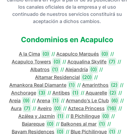
los canales oficiales de la empresa y el uso
continuado de nuestros servicios constituirá su
aceptación a dichos cambios.
Condominios en
Acapulco
A la Cima
(0)
//
Acapulco Marqués
(0)
//
Acapulco Towers
(0)
//
Acqualina Skylife
(7)
//
Albatros
(1)
//
Alejandría
(0)
//
Altamar Residencial
(20)
//
Amankora Real Diamante
(1)
//
Amarinthos
(2)
//
Anchorage
(3)
//
Antibes
(1)
//
Aquarelle
(2)
//
Areia
(9)
//
Arena
(1)
//
Armando's Le Club
(6)
//
Aura
(7)
//
Aveiro
(0)
//
Azteca Princess
(16)
//
Azálea y Jazmín
(1)
//
B Pichilingue
(0)
//
Bajareque
(0)
//
Balkones al mar
(1)
//
Bayam Residences
(0)
//
Blue Pichilingue
(1)
//