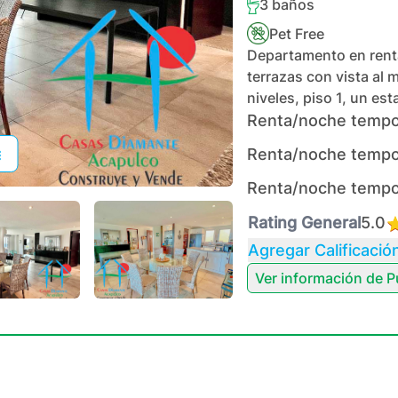
3
baños
Pet Free
Departamento en renta
terrazas con vista al 
niveles, piso 1, un es
Renta/noche tempo
Renta/noche tempo
Renta/noche tempo
Rating General
5.0
Agregar Calificació
Ver información de
P
+
48