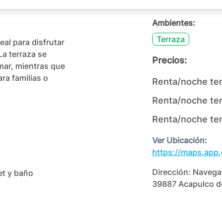
Ambientes:
Terraza
al para disfrutar 
a terraza se 
Precios:
mar, mientras que 
a familias o 
Renta/noche te
Renta/noche te
Renta/noche te
Ver Ubicación:
https://maps.ap
Dirección:
Navegan
et y baño

39887 Acapulco de