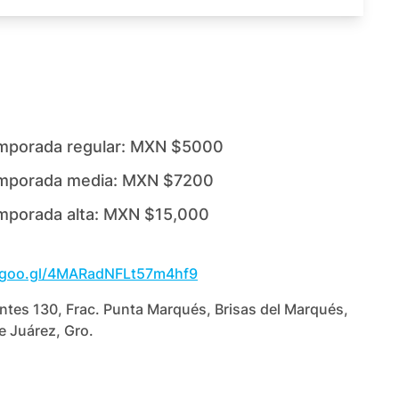
mporada regular:
MXN $5000
mporada media:
MXN $7200
mporada alta:
MXN $15,000
p.goo.gl/4MARadNFLt57m4hf9
tes 130, Frac. Punta Marqués, Brisas del Marqués,
 Juárez, Gro.