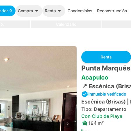
ador
Compra
Renta
Condominios
Reconstrucción
o.
Calendario
Renta
Punta Marqués
Acapulco
📍
Escénica (Bris
Inmueble verificado
Escénica (Brisas)
|
Tipo:
Departamento
Con Club de Playa
194
m²