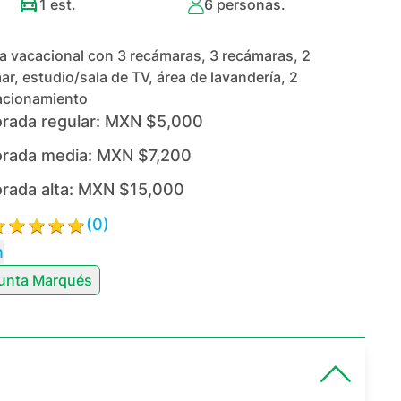
1
est.
6
personas.
 vacacional con 3 recámaras, 3 recámaras, 2
mar, estudio/sala de TV, área de lavandería, 2
tacionamiento
rada regular:
MXN $5,000
rada media:
MXN $7,200
rada alta:
MXN $15,000
(
0
)
n
unta Marqués