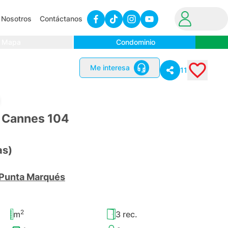
Nosotros
Contáctanos
Mapa
Condominio
Me interesa
11
 Cannes 104
as)
Punta Marqués
2
m
3
rec.