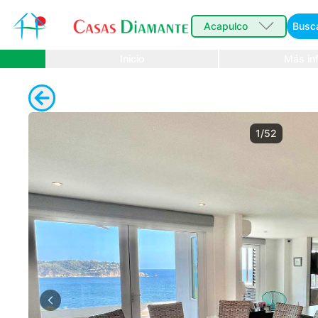
Acapulco
Busc
Inicio
Más inf
1/52