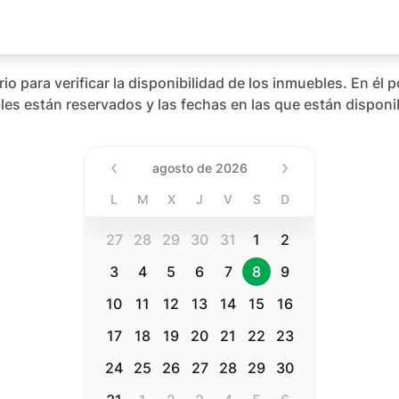
o para verificar la disponibilidad de los inmuebles. En él p
es están reservados y las fechas en las que están disponi
Date (Min Date Value), agost
agosto de 2026
L
M
X
J
V
S
D
27
28
29
30
31
1
2
3
4
5
6
7
8
9
10
11
12
13
14
15
16
17
18
19
20
21
22
23
24
25
26
27
28
29
30