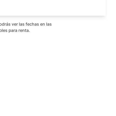
odrás ver las fechas en las
bles para renta.
o de 2026