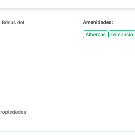
 Brisas del
Amenidades:
Albercas
Gimnasio
propiedades