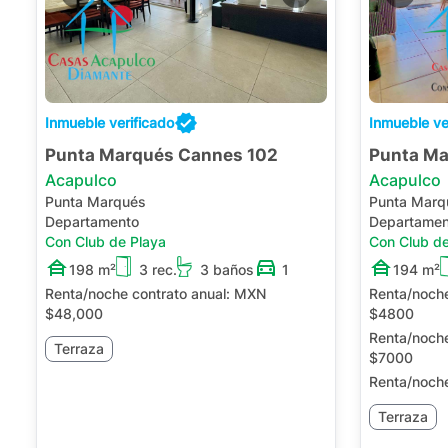
Inmueble verificado
Inmueble ve
Punta Marqués Cannes 102
Punta Ma
Acapulco
Acapulco
Punta Marqués
Punta Marq
Departamento
Departamen
Con Club de Playa
Con Club de
198 m²
3 rec.
3 baños
1
194 m²
Renta/noche contrato anual:
MXN
Renta/noch
$48,000
$4800
Renta/noch
Terraza
$7000
Renta/noch
Terraza