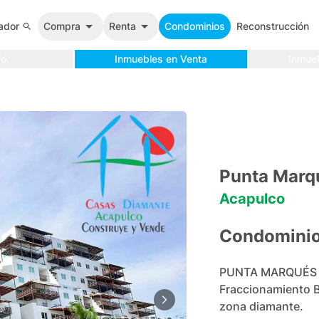
ador
Compra
Renta
Condominios
Reconstrucción
o.
Inmuebles en Venta
Inmue
Punta Marq
Acapulco
Condomini
PUNTA MARQUÉS la 
Fraccionamiento Br
zona diamante.
