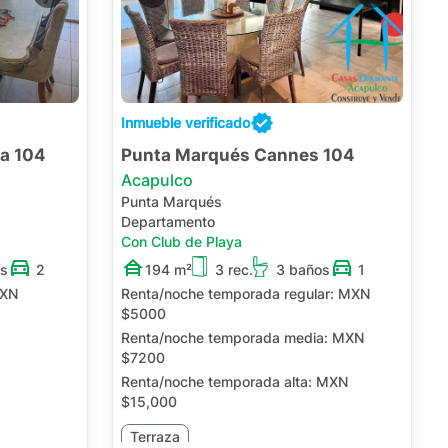
Inmueble verificado
a 104
Punta Marqués Cannes 104
Acapulco
Punta Marqués
Departamento
Con Club de Playa
os
2
194 m²
3 rec.
3 baños
1
XN
Renta/noche temporada regular:
MXN
$5000
Renta/noche temporada media:
MXN
$7200
Renta/noche temporada alta:
MXN
$15,000
Terraza