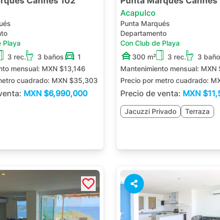
rqués Cannes 102
Punta Marqués Cannes 
Acapulco
ués
Punta Marqués
to
Departamento
 Playa
Con Club de Playa
3 rec.
3 baños
1
300 m²
3 rec.
3 bañ
nto mensual:
MXN $13,146
Mantenimiento mensual:
MXN 
metro cuadrado:
MXN $35,303
Precio por metro cuadrado:
MX
 venta:
MXN
$6,990,000
Precio de venta:
MXN
$11,
Jacuzzi Privado
Terraza