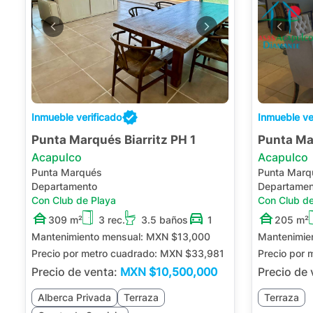
Inmueble verificado
Inmueble ve
Punta Marqués Biarritz PH 1
Punta Ma
Acapulco
Acapulco
Punta Marqués
Punta Marq
Departamento
Departamen
Con Club de Playa
Con Club de
309 m²
3 rec.
3.5 baños
1
205 m²
Mantenimiento mensual:
MXN $13,000
Mantenimie
Precio por metro cuadrado:
MXN $33,981
Precio por 
Precio de venta:
MXN
$10,500,000
Precio de
Alberca Privada
Terraza
Terraza