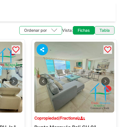
Ordenar por
Vista:
Fichas
Tabla
Copropiedad/Fractional