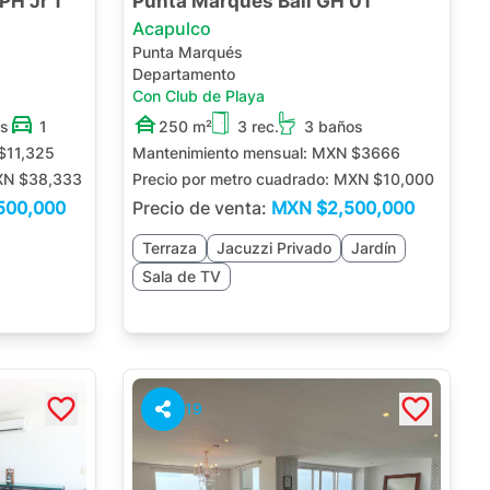
PH Jr 1
Punta Marqués Bali GH 01
Acapulco
Punta Marqués
Departamento
Con Club de Playa
os
1
250 m²
3 rec.
3 baños
$11,325
Mantenimiento mensual:
MXN $3666
N $38,333
Precio por metro cuadrado:
MXN $10,000
500,000
Precio de venta:
MXN
$2,500,000
Terraza
Jacuzzi Privado
Jardín
Sala de TV
19