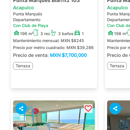
Punta Marqués Biarritz 103
Punta Ma
Acapulco
Acapulco
Punta Marqués
Punta Marq
Departamento
Departamen
Con Club de Playa
Con Club de
196 m²
3 rec.
3 baños
1
198 m²
Mantenimiento mensual:
MXN $8245
Mantenimie
Precio por metro cuadrado:
MXN $39,286
Precio por 
Precio de venta:
MXN
$7,700,000
Precio de
Terraza
Terraza
3
2