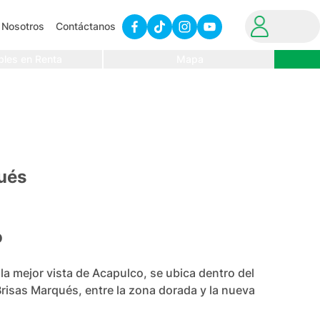
Nosotros
Contáctanos
bles en Renta
Mapa
ués
o
mejor vista de Acapulco, se ubica dentro del 
isas Marqués, entre la zona dorada y la nueva 