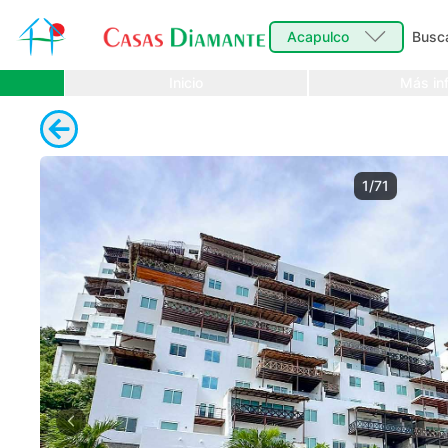
Acapulco
Busc
Inicio
Más inf
1/71