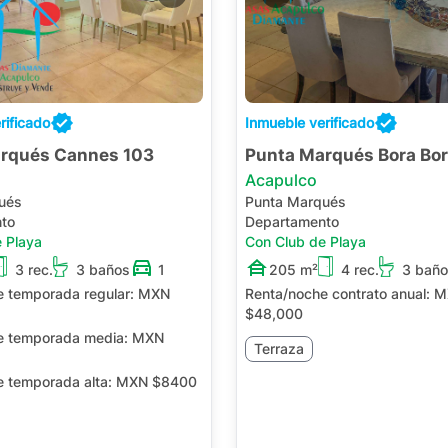
rificado
Inmueble verificado
rqués Cannes 103
Punta Marqués Bora Bor
Acapulco
ués
Punta Marqués
to
Departamento
 Playa
Con Club de Playa
3 rec.
3 baños
1
205 m²
4 rec.
3 bañ
e temporada regular:
MXN
Renta/noche contrato anual:
M
$48,000
e temporada media:
MXN
Terraza
e temporada alta:
MXN $8400