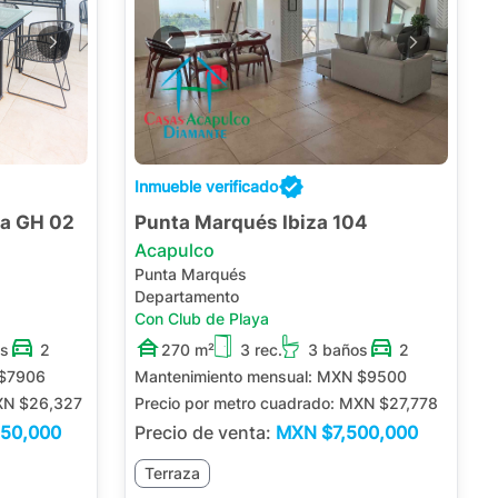
Inmueble verificado
ra GH 02
Punta Marqués Ibiza 104
Acapulco
Punta Marqués
Departamento
Con Club de Playa
os
2
270 m²
3 rec.
3 baños
2
$7906
Mantenimiento mensual:
MXN $9500
N $26,327
Precio por metro cuadrado:
MXN $27,778
950,000
Precio de venta:
MXN
$7,500,000
Terraza