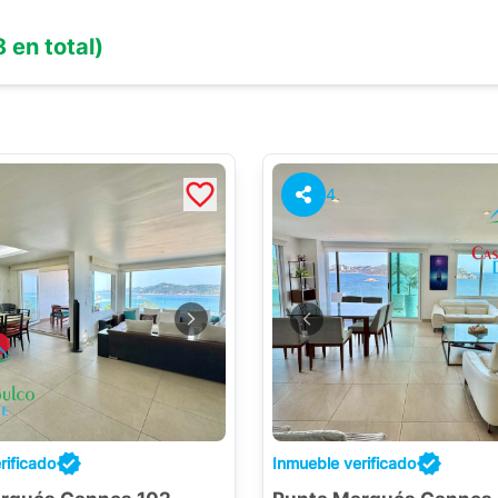
8
en total)
4
rificado
Inmueble verificado