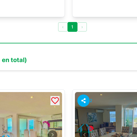
‹
1
›
6
en total)
2