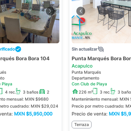
rificado
Sin actualizar
rqués Bora Bora 104
Punta Marqués Bora Bo
Acapulco
ués
Punta Marqués
to
Departamento
 Playa
Con Club de Playa
4 rec.
3 baños
2
226 m²
3 rec.
3 bañ
nto mensual:
MXN $9680
Mantenimiento mensual:
MXN 
metro cuadrado:
MXN $29,024
Precio por metro cuadrado:
MX
 venta:
MXN
$5,950,000
Precio de venta:
MXN
$5,
Terraza