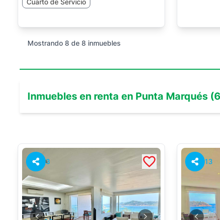
Cuarto de Servicio
Mostrando
8
de
8
inmuebles
Inmuebles en
renta
en
Punta Marqués
(
3
13