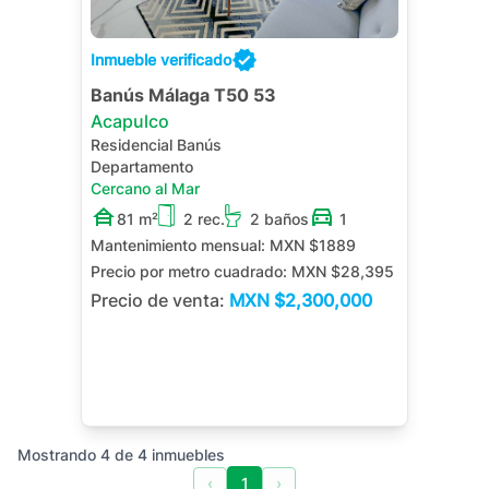
Inmueble verificado
Banús Málaga T50 53
Acapulco
Residencial Banús
Departamento
Cercano al Mar
81 m²
2 rec.
2 baños
1
Mantenimiento mensual:
MXN $1889
Precio por metro cuadrado:
MXN $28,395
Precio de venta:
MXN
$2,300,000
Mostrando
4
de
4
inmuebles
‹
1
›