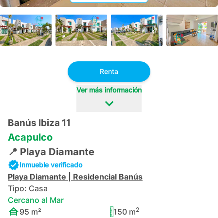
+
44
Renta
Ver más información
Banús Ibiza 11
Acapulco
📍
Playa Diamante
Inmueble verificado
Playa Diamante
|
Residencial Banús
Tipo:
Casa
Cercano al Mar
2
95
m²
150
m