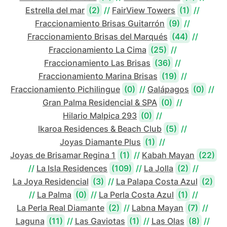
Estrella del mar
(2)
//
FairView Towers
(1)
//
Fraccionamiento Brisas Guitarrón
(9)
//
Fraccionamiento Brisas del Marqués
(44)
//
Fraccionamiento La Cima
(25)
//
Fraccionamiento Las Brisas
(36)
//
Fraccionamiento Marina Brisas
(19)
//
Fraccionamiento Pichilingue
(0)
//
Galápagos
(0)
//
Gran Palma Residencial & SPA
(0)
//
Hilario Malpica 293
(0)
//
Ikaroa Residences & Beach Club
(5)
//
Joyas Diamante Plus
(1)
//
Joyas de Brisamar Regina 1
(1)
//
Kabah Mayan
(22)
//
La Isla Residences
(109)
//
La Jolla
(2)
//
La Joya Residencial
(3)
//
La Palapa Costa Azul
(2)
//
La Palma
(0)
//
La Perla Costa Azul
(1)
//
La Perla Real Diamante
(2)
//
Labna Mayan
(7)
//
Laguna
(11)
//
Las Gaviotas
(1)
//
Las Olas
(8)
//