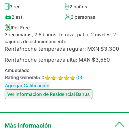
3
rec.
2
baños
2
est.
6
personas.
Pet Free
3 recámaras, 2.5 baños, terraza, patio, 2 niveles, 2
cajones de estacionamiento.
Renta/noche temporada regular:
MXN $3,300
Renta/noche temporada alta:
MXN $3,550
Amueblado
Rating General
5.0
(
0
)
Agregar Calificación
Ver información de
Residencial Banús
Más información