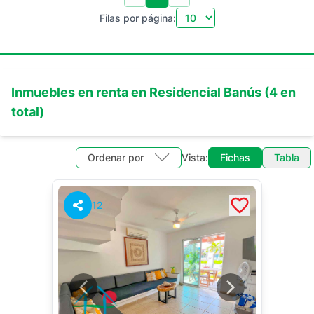
Filas por página:
Inmuebles en
renta
en
Residencial Banús
(
4
en
total)
Ordenar por
Vista:
Fichas
Tabla
12