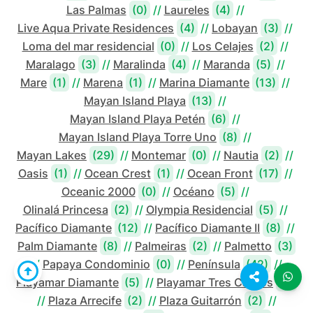
Las Palmas
(0)
//
Laureles
(4)
//
Live Aqua Private Residences
(4)
//
Lobayan
(3)
//
Loma del mar residencial
(0)
//
Los Celajes
(2)
//
Maralago
(3)
//
Maralinda
(4)
//
Maranda
(5)
//
Mare
(1)
//
Marena
(1)
//
Marina Diamante
(13)
//
Mayan Island Playa
(13)
//
Mayan Island Playa Petén
(6)
//
Mayan Island Playa Torre Uno
(8)
//
Mayan Lakes
(29)
//
Montemar
(0)
//
Nautia
(2)
//
Oasis
(1)
//
Ocean Crest
(1)
//
Ocean Front
(17)
//
Oceanic 2000
(0)
//
Océano
(5)
//
Olinalá Princesa
(2)
//
Olympia Residencial
(5)
//
Pacífico Diamante
(12)
//
Pacífico Diamante II
(8)
//
Palm Diamante
(8)
//
Palmeiras
(2)
//
Palmetto
(3)
//
Papaya Condominio
(0)
//
Península
(42)
//
Playamar Diamante
(5)
//
Playamar Tres Cantos
(4)
//
Plaza Arrecife
(2)
//
Plaza Guitarrón
(2)
//