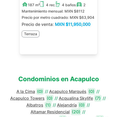
187 m²
4 rec.
4 baños
2
Mantenimiento mensual:
MXN $8112
Precio por metro cuadrado:
MXN $63,904
Precio de venta:
MXN
$11,950,000
Terraza
Condominios en
Acapulco
A la Cima
(0)
//
Acapulco Marqués
(0)
//
Acapulco Towers
(0)
//
Acqualina Skylife
(7)
//
Albatros
(1)
//
Alejandría
(0)
//
Altamar Residencial
(20)
//