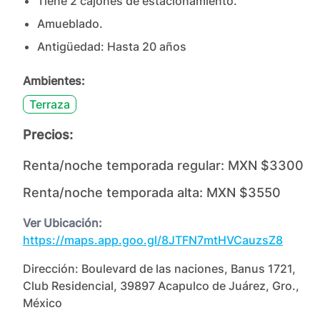
Tiene
2
cajones
de estacionamiento.
Amueblado.
Antigüedad:
Hasta 20 años
Ambientes:
Terraza
Precios:
Renta/noche temporada regular:
MXN $3300
Renta/noche temporada alta:
MXN $3550
Ver Ubicación:
https://maps.app.goo.gl/8JTFN7mtHVCauzsZ8
Dirección:
Boulevard de las naciones, Banus 1721,
Club Residencial, 39897 Acapulco de Juárez, Gro.,
México