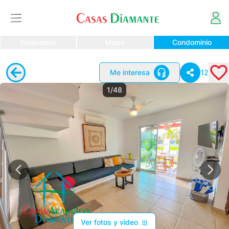
Calendario
Mapa
Condominio
Me interesa
12
1/48
Ver fotos y video