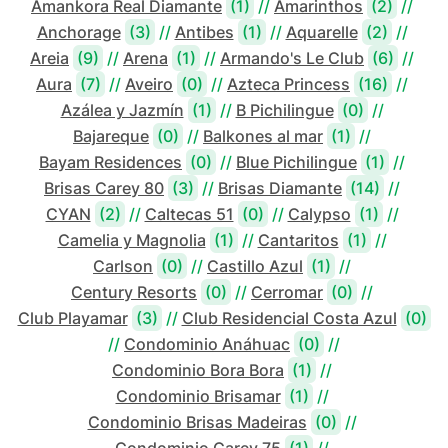
Amankora Real Diamante
(1)
//
Amarinthos
(2)
//
Anchorage
(3)
//
Antibes
(1)
//
Aquarelle
(2)
//
Areia
(9)
//
Arena
(1)
//
Armando's Le Club
(6)
//
Aura
(7)
//
Aveiro
(0)
//
Azteca Princess
(16)
//
Azálea y Jazmín
(1)
//
B Pichilingue
(0)
//
Bajareque
(0)
//
Balkones al mar
(1)
//
Bayam Residences
(0)
//
Blue Pichilingue
(1)
//
Brisas Carey 80
(3)
//
Brisas Diamante
(14)
//
CYAN
(2)
//
Caltecas 51
(0)
//
Calypso
(1)
//
Camelia y Magnolia
(1)
//
Cantaritos
(1)
//
Carlson
(0)
//
Castillo Azul
(1)
//
Century Resorts
(0)
//
Cerromar
(0)
//
Club Playamar
(3)
//
Club Residencial Costa Azul
(0)
//
Condominio Anáhuac
(0)
//
Condominio Bora Bora
(1)
//
Condominio Brisamar
(1)
//
Condominio Brisas Madeiras
(0)
//