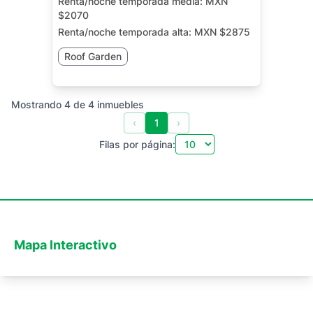
Renta/noche temporada media:
MXN
$2070
Renta/noche temporada alta:
MXN $2875
Roof Garden
Mostrando
4
de
4
inmuebles
‹
1
›
Filas por página:
Mapa Interactivo