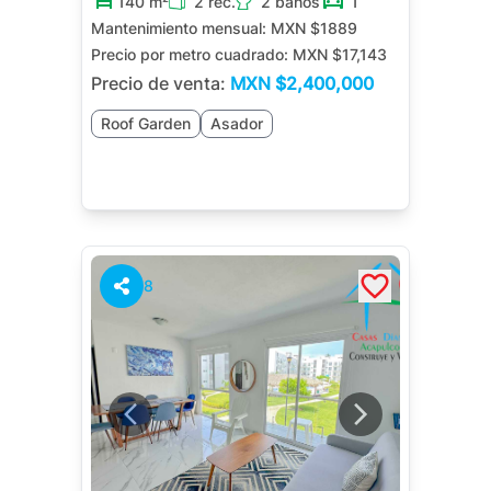
140 m²
2 rec.
2 baños
1
Mantenimiento mensual:
MXN $1889
Precio por metro cuadrado:
MXN $17,143
Precio de venta:
MXN
$2,400,000
Roof Garden
Asador
8