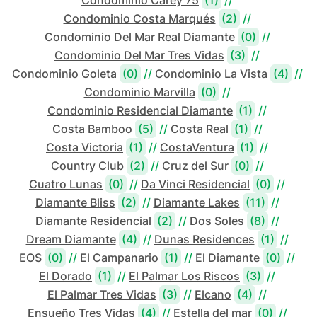
Condominio Carey 75
(1)
//
Condominio Costa Marqués
(2)
//
Condominio Del Mar Real Diamante
(0)
//
Condominio Del Mar Tres Vidas
(3)
//
Condominio Goleta
(0)
//
Condominio La Vista
(4)
//
Condominio Marvilla
(0)
//
Condominio Residencial Diamante
(1)
//
Costa Bamboo
(5)
//
Costa Real
(1)
//
Costa Victoria
(1)
//
CostaVentura
(1)
//
Country Club
(2)
//
Cruz del Sur
(0)
//
Cuatro Lunas
(0)
//
Da Vinci Residencial
(0)
//
Diamante Bliss
(2)
//
Diamante Lakes
(11)
//
Diamante Residencial
(2)
//
Dos Soles
(8)
//
Dream Diamante
(4)
//
Dunas Residences
(1)
//
EOS
(0)
//
El Campanario
(1)
//
El Diamante
(0)
//
El Dorado
(1)
//
El Palmar Los Riscos
(3)
//
El Palmar Tres Vidas
(3)
//
Elcano
(4)
//
Ensueño Tres Vidas
(4)
//
Estella del mar
(0)
//