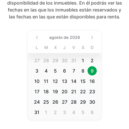
disponibilidad de los inmuebles. En él podrás ver las
fechas en las que los inmuebles están reservados y
las fechas en las que están disponibles para renta.
Date (Min Date Value), agost
agosto de 2026
L
M
X
J
V
S
D
27
28
29
30
31
1
2
3
4
5
6
7
8
9
10
11
12
13
14
15
16
17
18
19
20
21
22
23
24
25
26
27
28
29
30
31
1
2
3
4
5
6