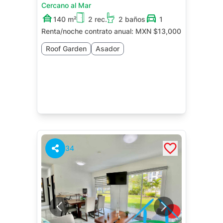
Cercano al Mar
140 m²
2 rec.
2 baños
1
Renta/noche contrato anual:
MXN $13,000
Roof Garden
Asador
34