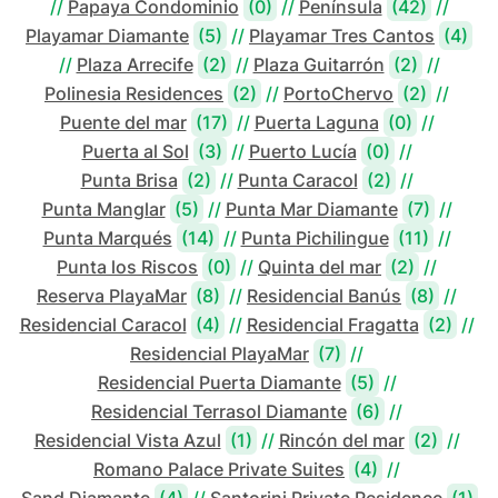
//
Papaya Condominio
(0)
//
Península
(42)
//
Playamar Diamante
(5)
//
Playamar Tres Cantos
(4)
//
Plaza Arrecife
(2)
//
Plaza Guitarrón
(2)
//
Polinesia Residences
(2)
//
PortoChervo
(2)
//
Puente del mar
(17)
//
Puerta Laguna
(0)
//
Puerta al Sol
(3)
//
Puerto Lucía
(0)
//
Punta Brisa
(2)
//
Punta Caracol
(2)
//
Punta Manglar
(5)
//
Punta Mar Diamante
(7)
//
Punta Marqués
(14)
//
Punta Pichilingue
(11)
//
Punta los Riscos
(0)
//
Quinta del mar
(2)
//
Reserva PlayaMar
(8)
//
Residencial Banús
(8)
//
Residencial Caracol
(4)
//
Residencial Fragatta
(2)
//
Residencial PlayaMar
(7)
//
Residencial Puerta Diamante
(5)
//
Residencial Terrasol Diamante
(6)
//
Residencial Vista Azul
(1)
//
Rincón del mar
(2)
//
Romano Palace Private Suites
(4)
//