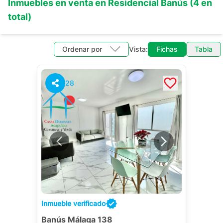
Inmuebles en
venta
en
Residencial Banús
(
4
en
total)
Ordenar por
Vista:
Fichas
Tabla
28
Inmueble verificado
Banús Málaga 138