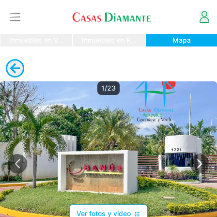
Inmuebles en Venta
Inmuebles en Renta
Mapa
1/23
Ver fotos y video