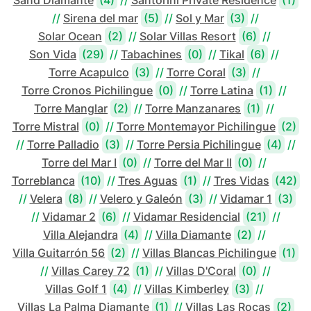
Sand Diamante
(4)
//
Santorini Private Residence
(1)
//
Sirena del mar
(5)
//
Sol y Mar
(3)
//
Solar Ocean
(2)
//
Solar Villas Resort
(6)
//
Son Vida
(29)
//
Tabachines
(0)
//
Tikal
(6)
//
Torre Acapulco
(3)
//
Torre Coral
(3)
//
Torre Cronos Pichilingue
(0)
//
Torre Latina
(1)
//
Torre Manglar
(2)
//
Torre Manzanares
(1)
//
Torre Mistral
(0)
//
Torre Montemayor Pichilingue
(2)
//
Torre Palladio
(3)
//
Torre Persia Pichilingue
(4)
//
Torre del Mar I
(0)
//
Torre del Mar II
(0)
//
Torreblanca
(10)
//
Tres Aguas
(1)
//
Tres Vidas
(42)
//
Velera
(8)
//
Velero y Galeón
(3)
//
Vidamar 1
(3)
//
Vidamar 2
(6)
//
Vidamar Residencial
(21)
//
Villa Alejandra
(4)
//
Villa Diamante
(2)
//
Villa Guitarrón 56
(2)
//
Villas Blancas Pichilingue
(1)
//
Villas Carey 72
(1)
//
Villas D'Coral
(0)
//
Villas Golf 1
(4)
//
Villas Kimberley
(3)
//
Villas La Palma Diamante
(1)
//
Villas Las Rocas
(2)