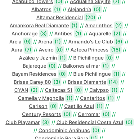
Acapulco Towers
(0)
//
Acqualina Skylife
(7)
//
Albatros
(1)
//
Alejandría
(0)
//
Altamar Residencial
(20)
//
Amankora Real Diamante
(1)
//
Amarinthos
(2)
//
Anchorage
(3)
//
Antibes
(1)
//
Aquarelle
(2)
//
Areia
(9)
//
Arena
(1)
//
Armando's Le Club
(6)
//
Aura
(7)
//
Aveiro
(0)
//
Azteca Princess
(16)
//
Azálea y Jazmín
(1)
//
B Pichilingue
(0)
//
Bajareque
(0)
//
Balkones al mar
(1)
//
Bayam Residences
(0)
//
Blue Pichilingue
(1)
//
Brisas Carey 80
(3)
//
Brisas Diamante
(14)
//
CYAN
(2)
//
Caltecas 51
(0)
//
Calypso
(1)
//
Camelia y Magnolia
(1)
//
Cantaritos
(1)
//
Carlson
(0)
//
Castillo Azul
(1)
//
Century Resorts
(0)
//
Cerromar
(0)
//
Club Playamar
(3)
//
Club Residencial Costa Azul
(0)
//
Condominio Anáhuac
(0)
//
Condominio Bora Bora
(1)
//