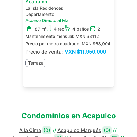
Acapulco
La Isla Residences
Departamento
Acceso Directo al Mar
187 m²
4 rec.
4 baños
2
Mantenimiento mensual:
MXN $8112
Precio por metro cuadrado:
MXN $63,904
Precio de venta:
MXN
$11,950,000
Terraza
Condominios en
Acapulco
A la Cima
(0)
//
Acapulco Marqués
(0)
//