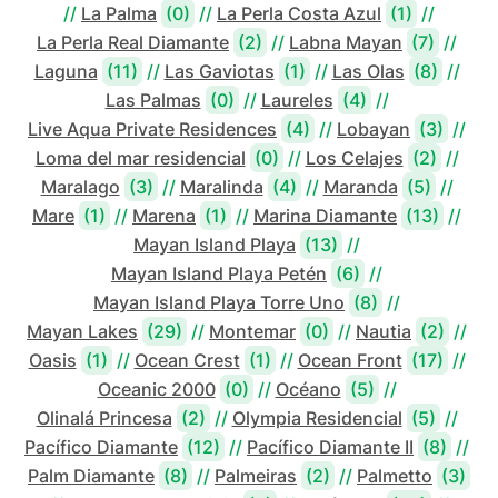
//
La Palma
(0)
//
La Perla Costa Azul
(1)
//
La Perla Real Diamante
(2)
//
Labna Mayan
(7)
//
Laguna
(11)
//
Las Gaviotas
(1)
//
Las Olas
(8)
//
Las Palmas
(0)
//
Laureles
(4)
//
Live Aqua Private Residences
(4)
//
Lobayan
(3)
//
Loma del mar residencial
(0)
//
Los Celajes
(2)
//
Maralago
(3)
//
Maralinda
(4)
//
Maranda
(5)
//
Mare
(1)
//
Marena
(1)
//
Marina Diamante
(13)
//
Mayan Island Playa
(13)
//
Mayan Island Playa Petén
(6)
//
Mayan Island Playa Torre Uno
(8)
//
Mayan Lakes
(29)
//
Montemar
(0)
//
Nautia
(2)
//
Oasis
(1)
//
Ocean Crest
(1)
//
Ocean Front
(17)
//
Oceanic 2000
(0)
//
Océano
(5)
//
Olinalá Princesa
(2)
//
Olympia Residencial
(5)
//
Pacífico Diamante
(12)
//
Pacífico Diamante II
(8)
//
Palm Diamante
(8)
//
Palmeiras
(2)
//
Palmetto
(3)