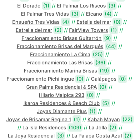
El Dorado
(1)
//
El Palmar Los Riscos
(3)
//
El Palmar Tres Vidas
(3)
//
Elcano
(4)
//
Ensueño Tres Vidas
(4)
//
Estella del mar
(0)
//
Estrella del mar
(2)
//
FairView Towers
(1)
//
Fraccionamiento Brisas Guitarrón
(9)
//
Fraccionamiento Brisas del Marqués
(44)
//
Fraccionamiento La Cima
(25)
//
Fraccionamiento Las Brisas
(36)
//
Fraccionamiento Marina Brisas
(19)
//
Fraccionamiento Pichilingue
(0)
//
Galápagos
(0)
//
Gran Palma Residencial & SPA
(0)
//
Hilario Malpica 293
(0)
//
Ikaroa Residences & Beach Club
(5)
//
Joyas Diamante Plus
(1)
//
Joyas de Brisamar Regina 1
(1)
//
Kabah Mayan
(22)
//
La Isla Residences
(109)
//
La Jolla
(2)
//
La Joya Residencial
(3)
//
La Palapa Costa Azul
(2)