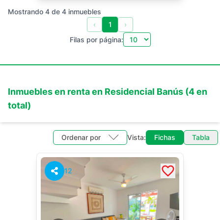
Mostrando
4
de
4
inmuebles
‹
1
›
Filas por página:
Inmuebles en
renta
en
Residencial Banús
(
4
en
total)
Ordenar por
Vista:
Fichas
Tabla
12