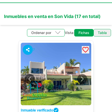
Inmuebles en
venta
en
Son Vida
(
17
en total)
Ordenar por
Vista:
Fichas
Tabla
7
Inmueble verificado