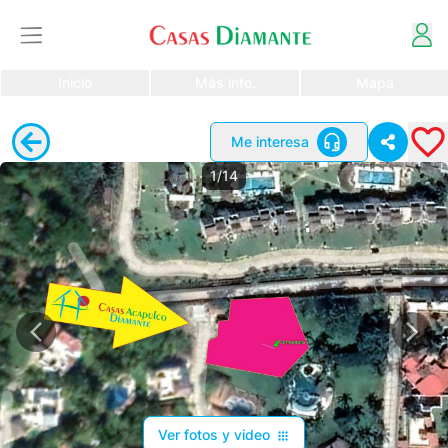
Inicio
Más info.
Mapa
Me interesa
1/14
Ver fotos y video