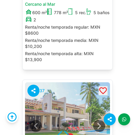
Cercano al Mar
600 m²
778 m²
5 rec.
5 baños
2
Renta/noche temporada regular:
MXN
$8600
Renta/noche temporada media:
MXN
$10,200
Renta/noche temporada alta:
MXN
$13,900
Jacuzzi Privado
Terraza
Roof Garden
Jardín
37