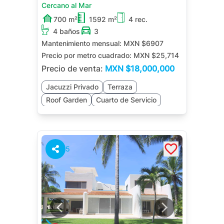
Cercano al Mar
700 m²
1592 m²
4 rec.
4 baños
3
Mantenimiento mensual:
MXN $6907
Precio por metro cuadrado:
MXN $25,714
Precio de venta:
MXN
$18,000,000
Jacuzzi Privado
Terraza
Roof Garden
Cuarto de Servicio
Bodega
Jardín
5