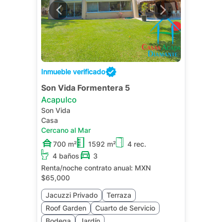
Inmueble verificado
Son Vida Formentera 5
Acapulco
Son Vida
Casa
Cercano al Mar
700 m²
1592 m²
4 rec.
4 baños
3
Renta/noche contrato anual:
MXN
$65,000
Jacuzzi Privado
Terraza
Roof Garden
Cuarto de Servicio
Bodega
Jardín