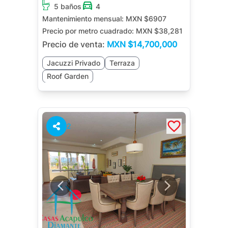
5 baños
4
Mantenimiento mensual:
MXN $6907
Precio por metro cuadrado:
MXN $38,281
Precio de venta:
MXN
$14,700,000
Jacuzzi Privado
Terraza
Roof Garden
2