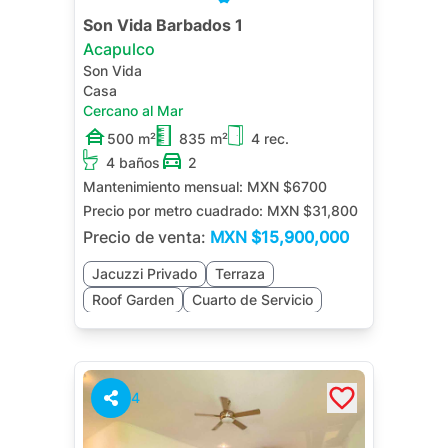
Son Vida Barbados 1
Acapulco
Son Vida
Casa
Cercano al Mar
500 m²
835 m²
4 rec.
4 baños
2
Mantenimiento mensual:
MXN $6700
Precio por metro cuadrado:
MXN $31,800
Precio de venta:
MXN
$15,900,000
Jacuzzi Privado
Terraza
Roof Garden
Cuarto de Servicio
4