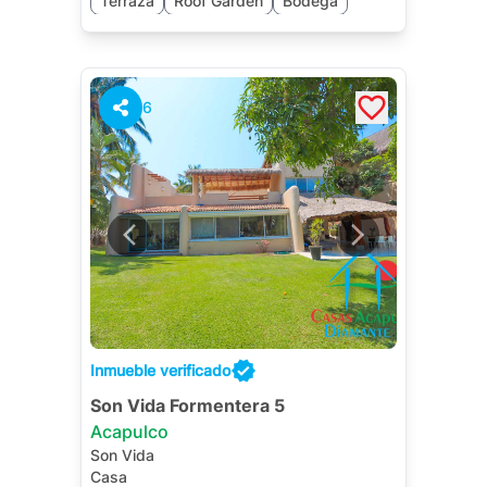
Terraza
Roof Garden
Bodega
Jardín
Cuarto de Servicio
6
Inmueble verificado
Son Vida Formentera 5
Acapulco
Son Vida
Casa