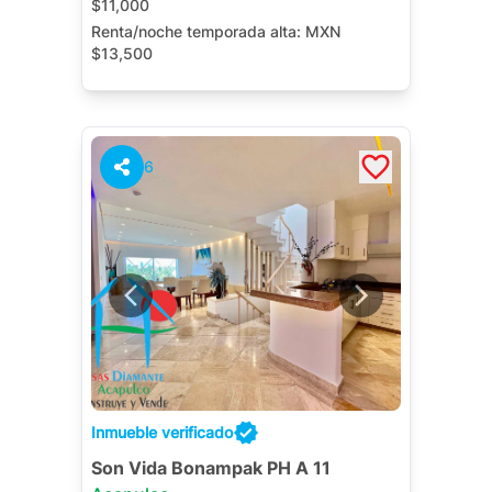
$11,000
Renta/noche temporada alta:
MXN
$13,500
Renta/noche contrato anual:
MXN
$90,000
Jacuzzi Privado
Terraza
6
Roof Garden
Cuarto de Servicio
Jardín
Inmueble verificado
Son Vida Bonampak PH A 11