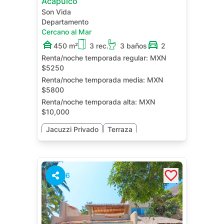
Acapulco
Son Vida
Departamento
Cercano al Mar
450 m²
3 rec.
3 baños
2
Renta/noche temporada regular:
MXN
$5250
Renta/noche temporada media:
MXN
$5800
Renta/noche temporada alta:
MXN
$10,000
Jacuzzi Privado
Terraza
Roof Garden
Cuarto de Servicio
6