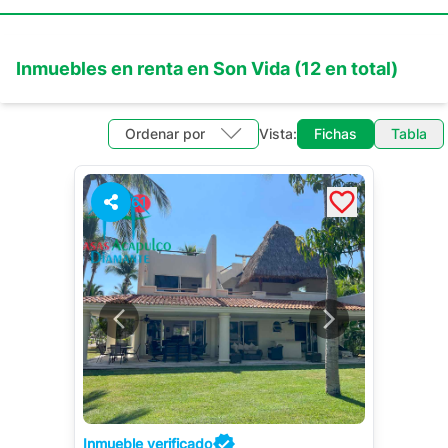
Inmuebles en
renta
en
Son Vida
(
12
en total)
Ordenar por
Vista:
Fichas
Tabla
61
Inmueble verificado