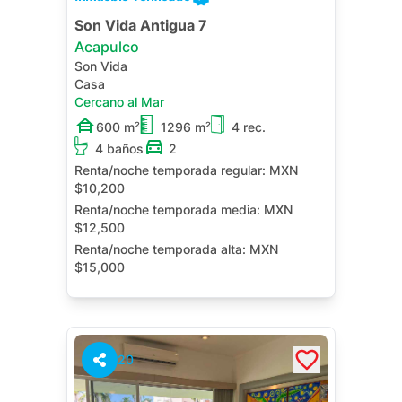
Son Vida Antigua 7
Acapulco
Son Vida
Casa
Cercano al Mar
600 m²
1296 m²
4 rec.
4 baños
2
Renta/noche temporada regular:
MXN
$10,200
Renta/noche temporada media:
MXN
$12,500
Renta/noche temporada alta:
MXN
$15,000
Renta/noche contrato anual:
MXN
$60,000
Terraza
Roof Garden
20
Cuarto de Servicio
Jardín