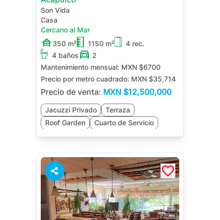
Son Vida
Casa
Cercano al Mar
350 m²
1150 m²
4 rec.
4 baños
2
Mantenimiento mensual:
MXN $6700
Precio por metro cuadrado:
MXN $35,714
Precio de venta:
MXN
$12,500,000
Jacuzzi Privado
Terraza
Roof Garden
Cuarto de Servicio
Jardín