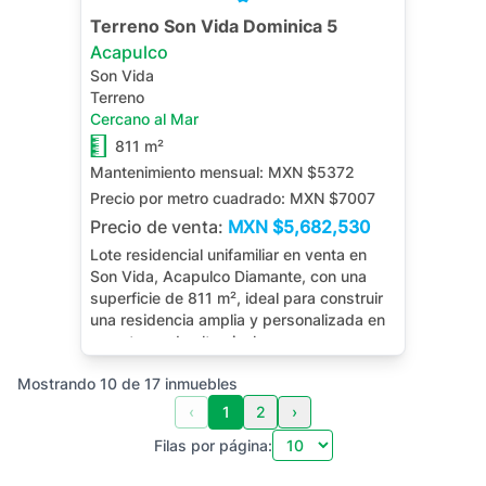
Terreno Son Vida Dominica 5
Acapulco
Son Vida
Terreno
Cercano al Mar
811 m²
Mantenimiento mensual:
MXN $5372
Precio por metro cuadrado:
MXN $7007
Precio de venta:
MXN
$5,682,530
Lote residencial unifamiliar en venta en
Son Vida, Acapulco Diamante, con una
superficie de 811 m², ideal para construir
una residencia amplia y personalizada en
un entorno de alto nivel.
Mostrando
10
de
17
inmuebles
‹
1
2
›
Filas por página: