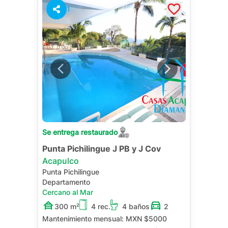
1
Se entrega restaurado
Punta Pichilingue J PB y J Cov
Acapulco
Punta Pichilingue
Departamento
Cercano al Mar
300 m²
4 rec.
4 baños
2
Mantenimiento mensual:
MXN $5000