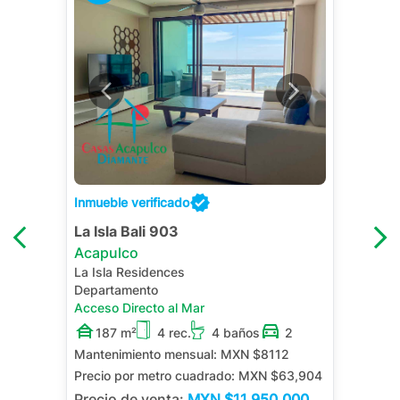
Inmueble verificado
La Isla Bali 903
Acapulco
La Isla Residences
Departamento
Acceso Directo al Mar
187 m²
4 rec.
4 baños
2
Mantenimiento mensual:
MXN $8112
Precio por metro cuadrado:
MXN $63,904
Precio de venta:
MXN
$11,950,000