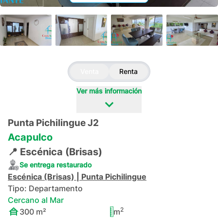
+
40
Venta
Renta
Ver más información
Punta Pichilingue J2
Acapulco
📍
Escénica (Brisas)
Se entrega restaurado
Escénica (Brisas)
|
Punta Pichilingue
Tipo:
Departamento
Cercano al Mar
2
300
m²
m