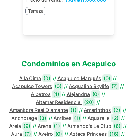
Terraza
Condominios en
Acapulco
A la Cima
(0)
//
Acapulco Marqués
(0)
//
Acapulco Towers
(0)
//
Acqualina Skylife
(7)
//
Albatros
(1)
//
Alejandría
(0)
//
Altamar Residencial
(20)
//
Amankora Real Diamante
(1)
//
Amarinthos
(2)
//
Anchorage
(3)
//
Antibes
(1)
//
Aquarelle
(2)
//
Areia
(9)
//
Arena
(1)
//
Armando's Le Club
(6)
//
Aura
(7)
//
Aveiro
(0)
//
Azteca Princess
(16)
//