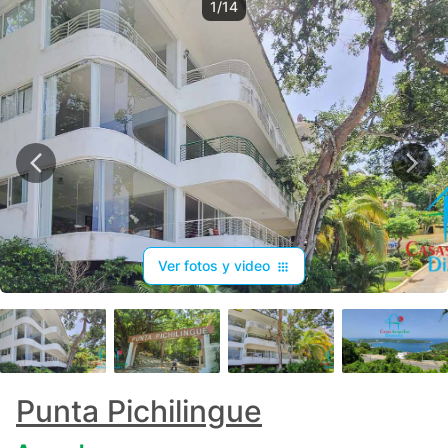
1/14
Ver fotos y video
+
10
Punta Pichilingue