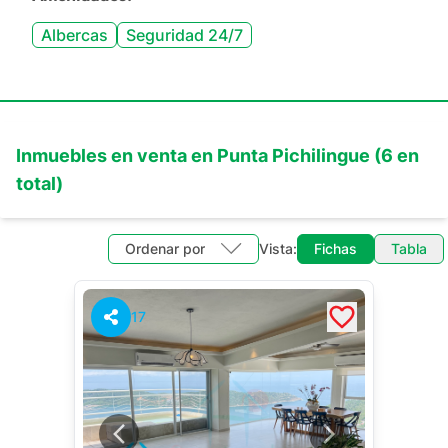
Albercas
Seguridad 24/7
Inmuebles en
venta
en
Punta Pichilingue
(
6
en
total)
Ordenar por
Vista:
Fichas
Tabla
17