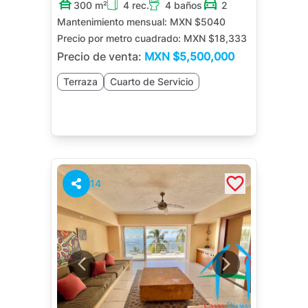
300 m²
4 rec.
4 baños
2
Mantenimiento mensual:
MXN $5040
Precio por metro cuadrado:
MXN $18,333
Precio de venta:
MXN
$5,500,000
Terraza
Cuarto de Servicio
14