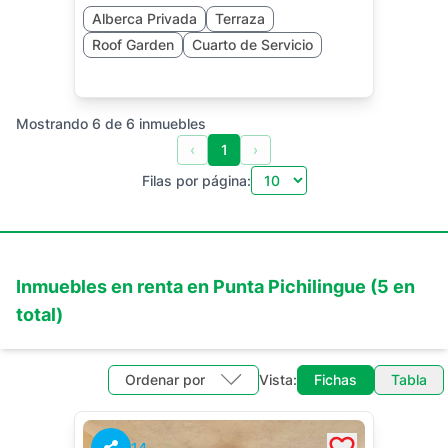
Alberca Privada
Terraza
Roof Garden
Cuarto de Servicio
Mostrando
6
de
6
inmuebles
‹
1
›
Filas por página:
Inmuebles en
renta
en
Punta Pichilingue
(
5
en
total)
Ordenar por
Vista:
Fichas
Tabla
14