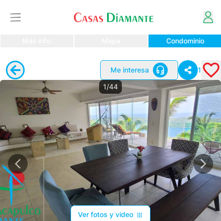
Más info.
Mapa
Condominio
Me interesa
1
1/44
Ver fotos y video