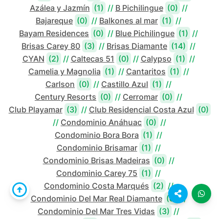
Azálea y Jazmín
(1)
//
B Pichilingue
(0)
//
Bajareque
(0)
//
Balkones al mar
(1)
//
Bayam Residences
(0)
//
Blue Pichilingue
(1)
//
Brisas Carey 80
(3)
//
Brisas Diamante
(14)
//
CYAN
(2)
//
Caltecas 51
(0)
//
Calypso
(1)
//
Camelia y Magnolia
(1)
//
Cantaritos
(1)
//
Carlson
(0)
//
Castillo Azul
(1)
//
Century Resorts
(0)
//
Cerromar
(0)
//
Club Playamar
(3)
//
Club Residencial Costa Azul
(0)
//
Condominio Anáhuac
(0)
//
Condominio Bora Bora
(1)
//
Condominio Brisamar
(1)
//
Condominio Brisas Madeiras
(0)
//
Condominio Carey 75
(1)
//
Condominio Costa Marqués
(2)
//
Condominio Del Mar Real Diamante
(0)
//
Condominio Del Mar Tres Vidas
(3)
//