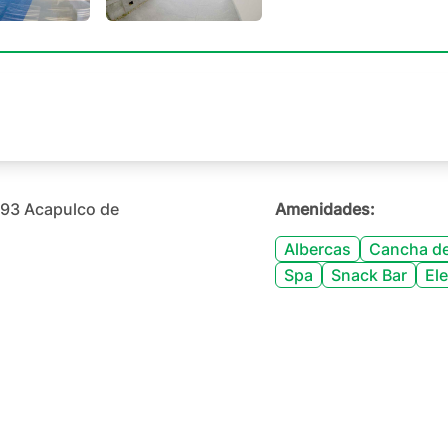
+
22
893 Acapulco de
Amenidades:
Albercas
Cancha de
Spa
Snack Bar
El