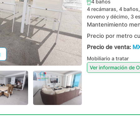
4
baños
4 recámaras, 4 baños, 
noveno y décimo, 3 es
Mantenimiento men
Precio por metro c
Precio de venta:
MX
Mobiliario a tratar
Ver información de
O
+
45