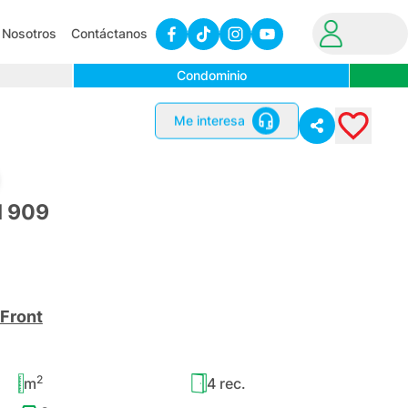
Nosotros
Contáctanos
Condominio
Me interesa
H 909
Front
2
m
4
rec.