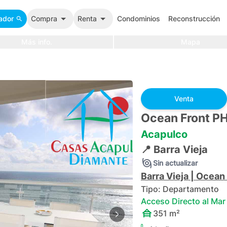
ador
Compra
Renta
Condominios
Reconstrucción
Más info.
Mapa
Venta
Ocean Front P
Acapulco
📍
Barra Vieja
Sin actualizar
Barra Vieja
|
Ocean 
Tipo:
Departamento
Acceso Directo al Mar
351
m²