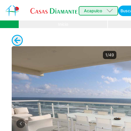
Acapulco
Busc
Inicio
1/49