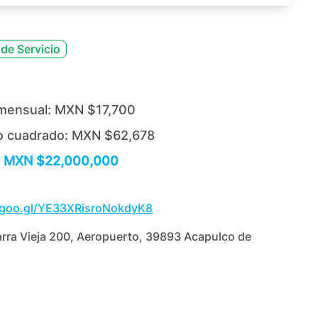
de Servicio
mensual:
MXN $17,700
o cuadrado:
MXN $62,678
MXN $22,000,000
.goo.gl/YE33XRisroNokdyK8
arra Vieja 200, Aeropuerto, 39893 Acapulco de