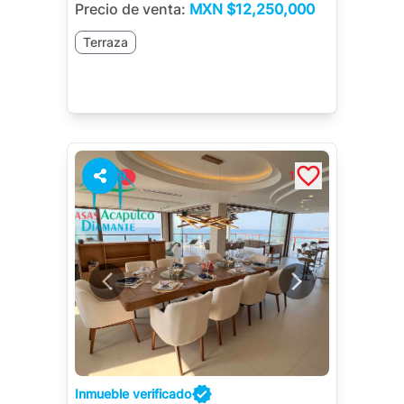
Precio de venta:
MXN
$12,250,000
Terraza
9
1
Inmueble verificado