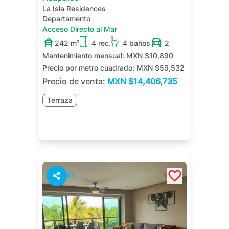
La Isla Residences
Departamento
Acceso Directo al Mar
242 m²
4 rec.
4 baños
2
Mantenimiento mensual:
MXN $10,890
Precio por metro cuadrado:
MXN $59,532
Precio de venta:
MXN
$14,406,735
Terraza
14
1