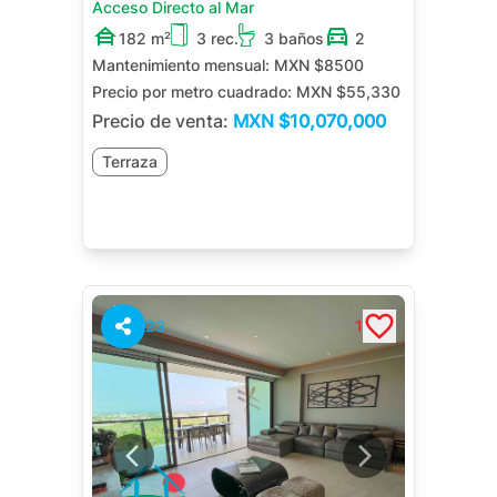
Acceso Directo al Mar
182 m²
3 rec.
3 baños
2
Mantenimiento mensual:
MXN $8500
Precio por metro cuadrado:
MXN $55,330
Precio de venta:
MXN
$10,070,000
Terraza
23
1