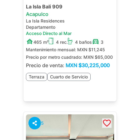
La Isla Bali 909
Acapulco
La Isla Residences
Departamento
Acceso Directo al Mar
465 m²
4 rec.
4 baños
3
Mantenimiento mensual:
MXN $11,245
Precio por metro cuadrado:
MXN $65,000
Precio de venta:
MXN
$30,225,000
Terraza
Cuarto de Servicio
5