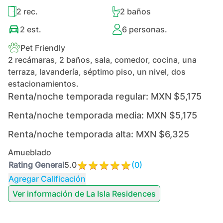
2
rec.
2
baños
2
est.
6
personas.
Pet Friendly
2 recámaras, 2 baños, sala, comedor, cocina, una
terraza, lavandería, séptimo piso, un nivel, dos
estacionamientos.
Renta/noche temporada regular:
MXN $5,175
Renta/noche temporada media:
MXN $5,175
Renta/noche temporada alta:
MXN $6,325
Amueblado
Rating General
5.0
(
0
)
Agregar Calificación
Ver información de
La Isla Residences