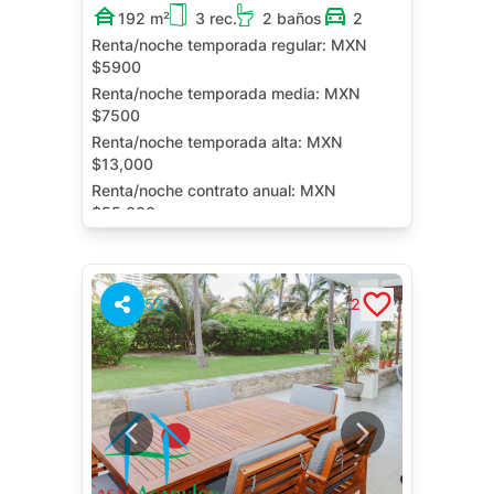
192 m²
3 rec.
2 baños
2
Renta/noche temporada regular:
MXN
$5900
Renta/noche temporada media:
MXN
$7500
Renta/noche temporada alta:
MXN
$13,000
Renta/noche contrato anual:
MXN
$55,000
Terraza
Jardín
52
2