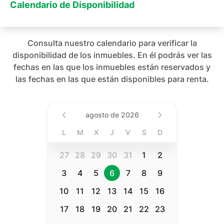
Calendario de Disponibilidad
Consulta nuestro calendario para verificar la
disponibilidad de los inmuebles. En él podrás ver las
fechas en las que los inmuebles están reservados y
las fechas en las que están disponibles para renta.
Date (Min Date Value), agost
agosto de 2026
L
M
X
J
V
S
D
27
28
29
30
31
1
2
3
4
5
6
7
8
9
10
11
12
13
14
15
16
17
18
19
20
21
22
23