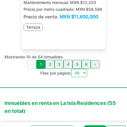
Mantenimiento mensual:
MXN $12,203
Precio por metro cuadrado:
MXN $58,586
Precio de venta:
MXN
$11,600,000
Terraza
Mostrando
10
de
54
inmuebles
‹
1
2
3
4
5
6
›
Filas por página:
Inmuebles en
renta
en
La Isla Residences
(
55
en total)