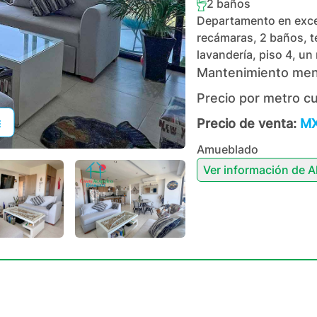
2
baños
Departamento en exce
recámaras, 2 baños, t
lavandería, piso 4, un
Mantenimiento men
Precio por metro c
Precio de venta:
MX
Amueblado
Ver información de
A
+
42