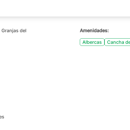
 Granjas del
Amenidades:
Albercas
Cancha de
es