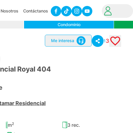
Nosotros
Contáctanos
Condominio
3
Me interesa
1
ncial Royal 404
e
tamar Residencial
2
m
3
rec.