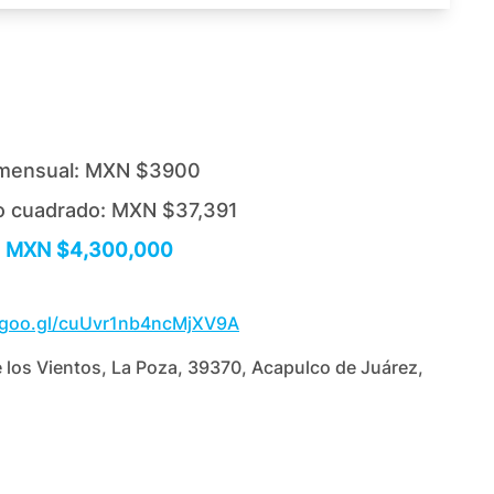
mensual:
MXN $3900
o cuadrado:
MXN $37,391
MXN $4,300,000
.goo.gl/cuUvr1nb4ncMjXV9A
 los Vientos, La Poza, 39370, Acapulco de Juárez,