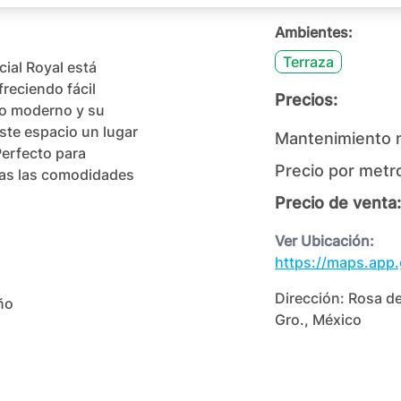
Ambientes:
Terraza
al Royal está 
eciendo fácil 
Precios:
ño moderno y su 
ste espacio un lugar 
Mantenimiento 
Perfecto para 
Precio por metr
as las comodidades 
Precio de venta:
Ver Ubicación:
https://maps.app
Dirección:
Rosa de
o

Gro., México