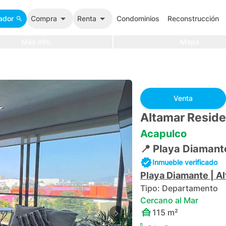
ador
Compra
Renta
Condominios
Reconstrucción
Más info.
Mapa
Venta
Altamar Reside
Acapulco
📍
Playa Diamant
Inmueble verificado
Playa Diamante
|
Al
Tipo:
Departamento
Cercano al Mar
115
m²