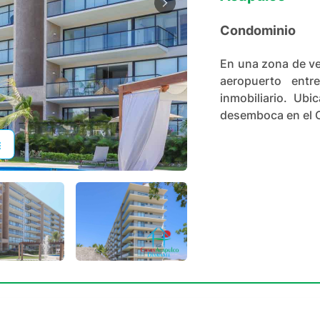
Condominio
En una zona de ve
aeropuerto entr
inmobiliario. Ub
desemboca en el O
+
25