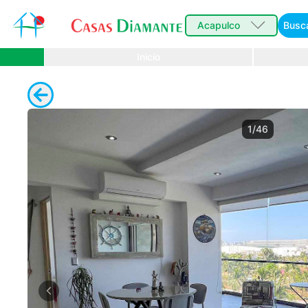
Acapulco
Busc
Inicio
1/46