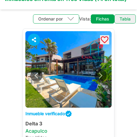
Ordenar por
Vista:
Fichas
Tabla
7
1
Inmueble verificado
Delta 3
Acapulco