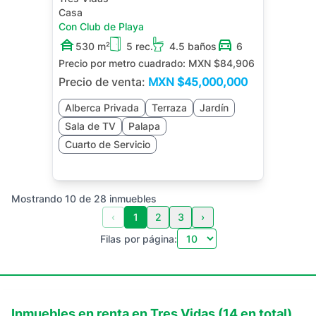
Casa
Con Club de Playa
530 m²
5 rec.
4.5 baños
6
Precio por metro cuadrado:
MXN $84,906
Precio de venta:
MXN
$45,000,000
Alberca Privada
Terraza
Jardín
Sala de TV
Palapa
Cuarto de Servicio
Mostrando
10
de
28
inmuebles
‹
1
2
3
›
Filas por página:
Inmuebles en
renta
en
Tres Vidas
(
14
en total)