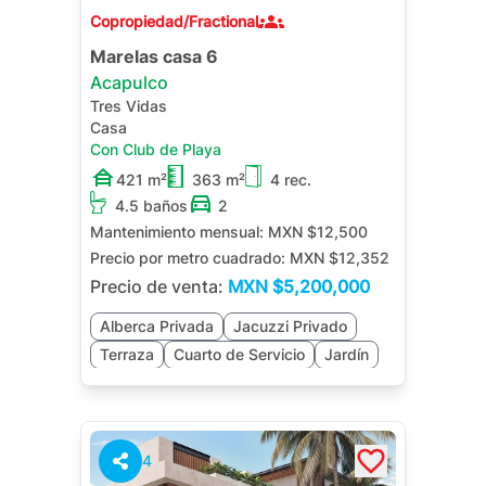
Copropiedad/Fractional
Marelas casa 6
Acapulco
Tres Vidas
Casa
Con Club de Playa
421 m²
363 m²
4 rec.
4.5 baños
2
Mantenimiento mensual:
MXN $12,500
Precio por metro cuadrado:
MXN $12,352
Precio de venta:
MXN
$5,200,000
Alberca Privada
Jacuzzi Privado
Terraza
Cuarto de Servicio
Jardín
4