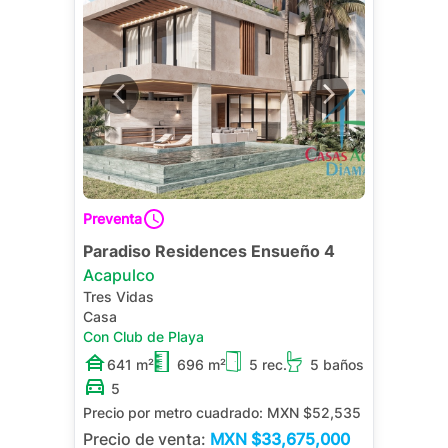
Preventa
Paradiso Residences Ensueño 4
Acapulco
Tres Vidas
Casa
Con Club de Playa
641 m²
696 m²
5 rec.
5 baños
5
Precio por metro cuadrado:
MXN $52,535
Precio de venta:
MXN
$33,675,000