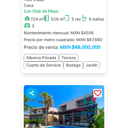
Casa
Con Club de Playa
724 m²
529 m²
5 rec.
6 baños
3
Mantenimiento mensual:
MXN $4506
Precio por metro cuadrado:
MXN $67,680
Precio de venta:
MXN
$49,000,000
Alberca Privada
Terraza
Cuarto de Servicio
Bodega
Jardín
Sala de TV
Salón de Juegos
7
1