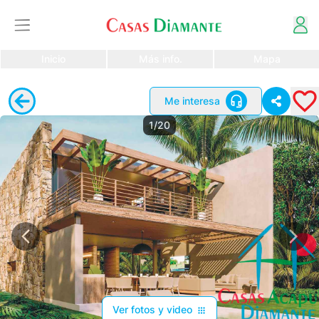
Inicio
Más info.
Mapa
Me interesa
1/20
Ver fotos y video