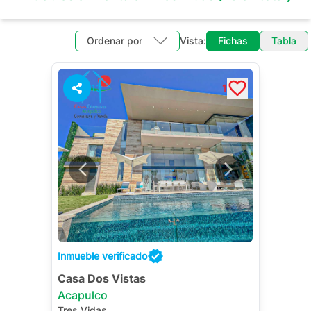
Ordenar por
Vista:
Fichas
Tabla
13
1
Inmueble verificado
Casa Dos Vistas
Acapulco
Tres Vidas