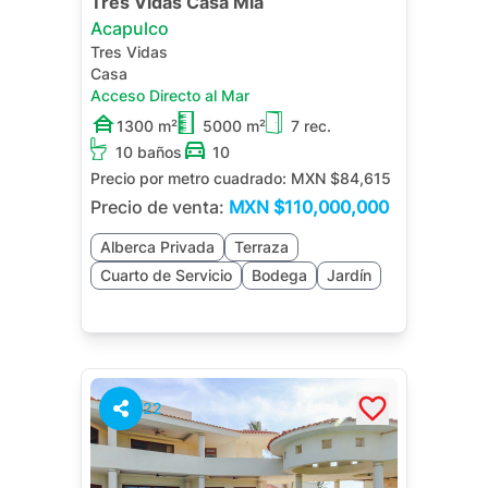
Tres Vidas Casa Mía
Acapulco
Tres Vidas
Casa
Acceso Directo al Mar
1300 m²
5000 m²
7 rec.
10 baños
10
Precio por metro cuadrado:
MXN $84,615
Precio de venta:
MXN
$110,000,000
Alberca Privada
Terraza
Cuarto de Servicio
Bodega
Jardín
22