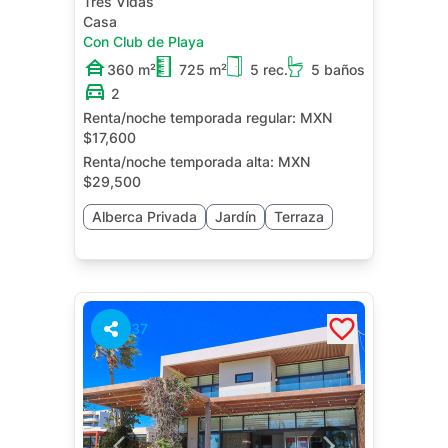
Tres Vidas
Casa
Con Club de Playa
360 m²
725 m²
5 rec.
5 baños
2
Renta/noche temporada regular:
MXN
$17,600
Renta/noche temporada alta:
MXN
$29,500
Alberca Privada
Jardín
Terraza
37