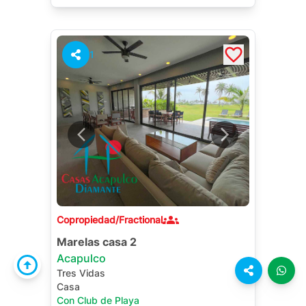
Alberca Privada
Terraza
Cuarto de Servicio
Jardín
1
Copropiedad/Fractional
Marelas casa 2
Acapulco
Tres Vidas
Casa
Con Club de Playa