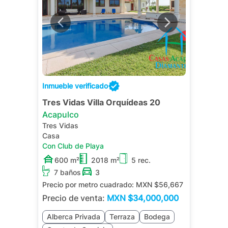
Inmueble verificado
Tres Vidas Villa Orquídeas 20
Acapulco
Tres Vidas
Casa
Con Club de Playa
600 m²
2018 m²
5 rec.
7 baños
3
Precio por metro cuadrado:
MXN $56,667
Precio de venta:
MXN
$34,000,000
Alberca Privada
Terraza
Bodega