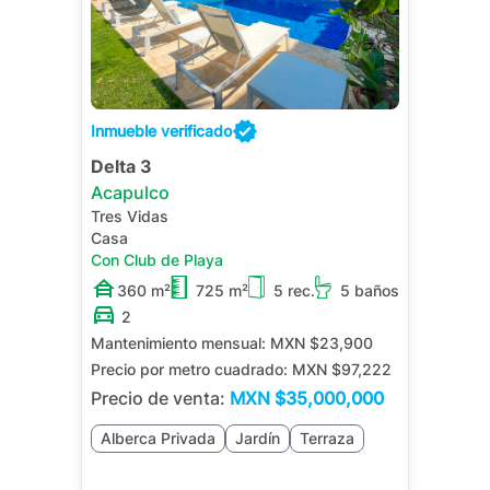
Inmueble verificado
Delta 3
Acapulco
Tres Vidas
Casa
Con Club de Playa
360 m²
725 m²
5 rec.
5 baños
2
Mantenimiento mensual:
MXN $23,900
Precio por metro cuadrado:
MXN $97,222
Precio de venta:
MXN
$35,000,000
Alberca Privada
Jardín
Terraza