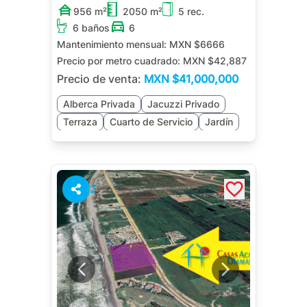
956 m²
2050 m²
5 rec.
6 baños
6
Mantenimiento mensual:
MXN $6666
Precio por metro cuadrado:
MXN $42,887
Precio de venta:
MXN
$41,000,000
Alberca Privada
Jacuzzi Privado
Terraza
Cuarto de Servicio
Jardín
Sala de TV
Asador
2
2