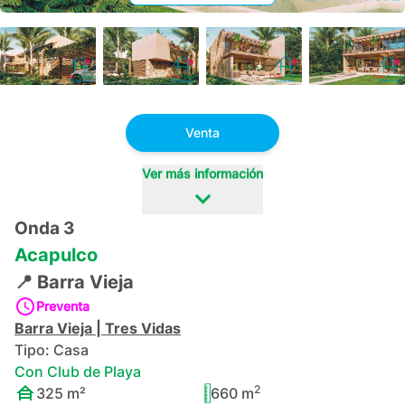
+
16
Venta
Ver más información
Onda 3
Acapulco
📍
Barra Vieja
Preventa
Barra Vieja
|
Tres Vidas
Tipo:
Casa
Con Club de Playa
2
325
m²
660
m