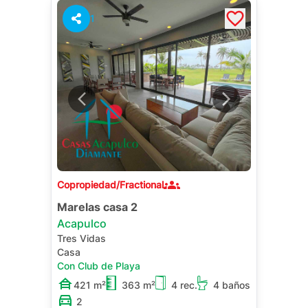
clase mundial y vistas panorámicas al
océano hacen de este lote la inversión
1
perfecta para desarrolladores que buscan
crear un proyecto emblemático en la
Riviera del Pacífico.
Copropiedad/Fractional
Marelas casa 2
Acapulco
Tres Vidas
Casa
Con Club de Playa
421 m²
363 m²
4 rec.
4 baños
2