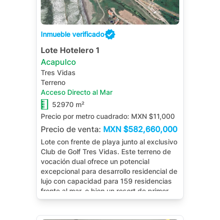
Inmueble verificado
Lote Hotelero 1
Acapulco
Tres Vidas
Terreno
Acceso Directo al Mar
52970 m²
Precio por metro cuadrado:
MXN $11,000
Precio de venta:
MXN
$582,660,000
Lote con frente de playa junto al exclusivo
Club de Golf Tres Vidas. Este terreno de
vocación dual ofrece un potencial
excepcional para desarrollo residencial de
lujo con capacidad para 159 residencias
frente al mar, o bien un resort de primer
nivel con hasta 572 llaves hoteleras.
Ubicación privilegiada, infraestructura de