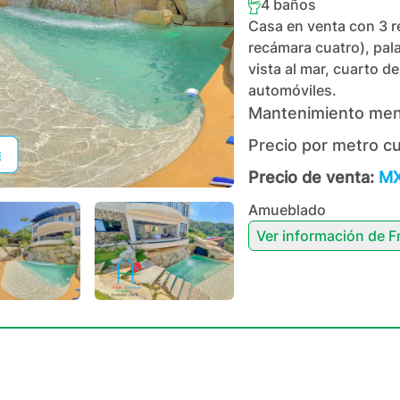
4
baños
Casa en venta con 3 re
recámara cuatro), pal
vista al mar, cuarto d
automóviles.
Mantenimiento men
Precio por metro c
Precio de venta:
MX
Amueblado
Ver información de
F
+
81