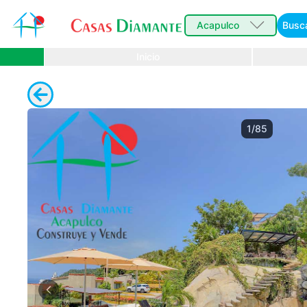
Acapulco
Busc
Inicio
1/85