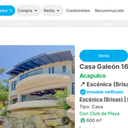
ador
Compra
Renta
Condominios
Reconstrucción
Más info.
Mapa
Venta
Casa Galeón 1
Acapulco
📍
Escénica (Bris
Inmueble verificado
Escénica (Brisas)
|
Tipo:
Casa
Con Club de Playa
600
m²