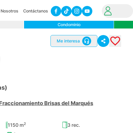
Nosotros
Contáctanos
Condominio
Me interesa
6
as)
Fraccionamiento Brisas del Marqués
2
1150
m
3
rec.