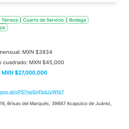
Terraza
Cuarto de Servicio
Bodega
pa
mensual:
MXN $3834
o cuadrado:
MXN $45,000
MXN $27,000,000
p.goo.gl/oPS7npGnFbdJzWtb7
16, Brisas del Marqués, 39887 Acapulco de Juárez,