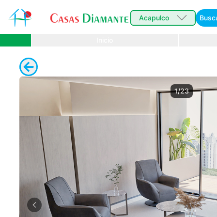
Acapulco
Busc
Inicio
1/23