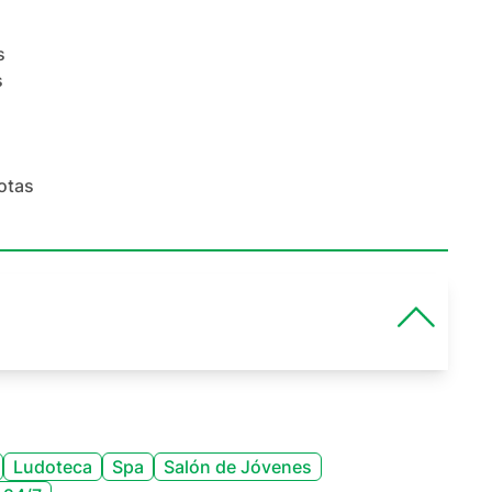
s
s
otas
Ludoteca
Spa
Salón de Jóvenes