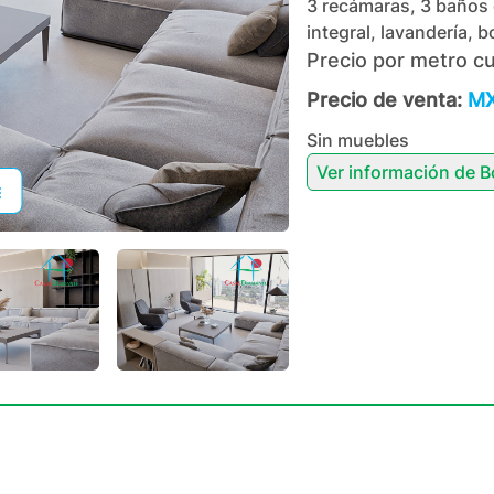
3 recámaras, 3 baños 
integral, lavandería, b
Precio por metro c
Precio de venta:
MX
Sin muebles
Ver información de
B
+
19