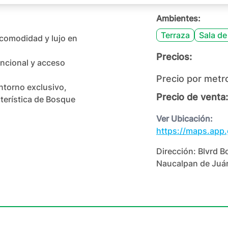
Ambientes:
Terraza
Sala de
comodidad y lujo en 
Precios:
ncional y acceso 
Precio por metr
ntorno exclusivo, 
Precio de venta:
terística de Bosque 
Ver Ubicación:
https://maps.ap
Dirección:
Blvrd B
Naucalpan de Juár