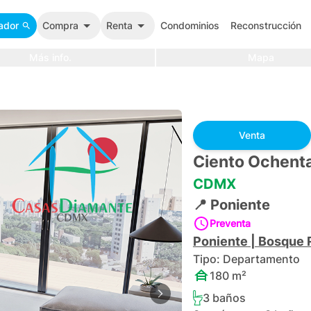
ador
Compra
Renta
Condominios
Reconstrucción
Más info.
Mapa
Venta
Ciento Ochenta
CDMX
📍
Poniente
Preventa
Poniente
|
Bosque 
Tipo:
Departamento
180
m²
3
baños