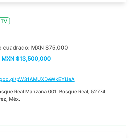
 TV
o cuadrado:
MXN $75,000
MXN $13,500,000
p.goo.gl/pW31AMUXDeWkEYUeA
osque Real Manzana 001, Bosque Real, 52774
ez, Méx.