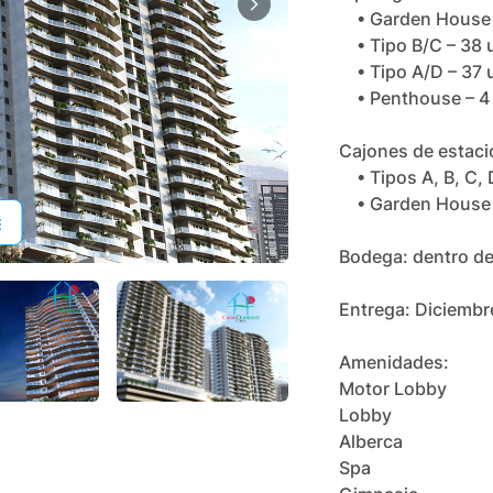
• Garden House 
• Tipo B/C – 38 
• Tipo A/D – 37 
• Penthouse – 4
Cajones de estac
• Tipos A, B, C, 
• Garden House y
Bodega: dentro d
Entrega: Diciemb
Amenidades:
Motor Lobby
+
18
Lobby
Alberca
Spa