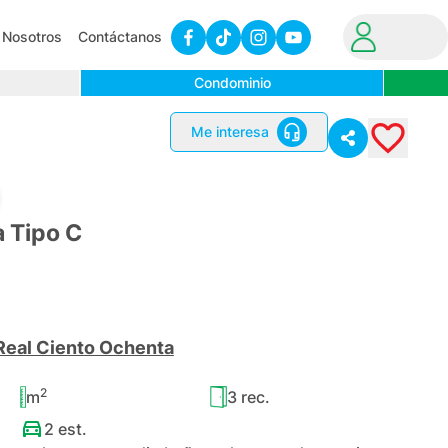
Nosotros
Contáctanos
Condominio
Me interesa
 Tipo C
Real Ciento Ochenta
2
m
3
rec.
2
est.