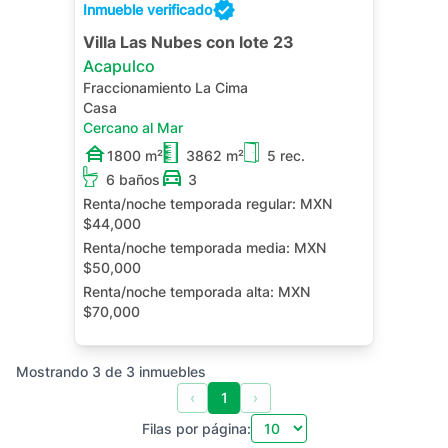
Inmueble verificado
Villa Las Nubes con lote 23
Acapulco
Fraccionamiento La Cima
Casa
Cercano al Mar
1800 m²
3862 m²
5 rec.
6 baños
3
Renta/noche temporada regular:
MXN
$44,000
Renta/noche temporada media:
MXN
$50,000
Renta/noche temporada alta:
MXN
$70,000
Alberca Privada
Jacuzzi Privado
Mostrando
3
de
3
inmuebles
Terraza
Cuarto de Servicio
‹
1
›
Filas por página: