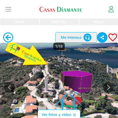
Inicio
Más info.
Mapa
Me interesa
1/18
Ver fotos y video