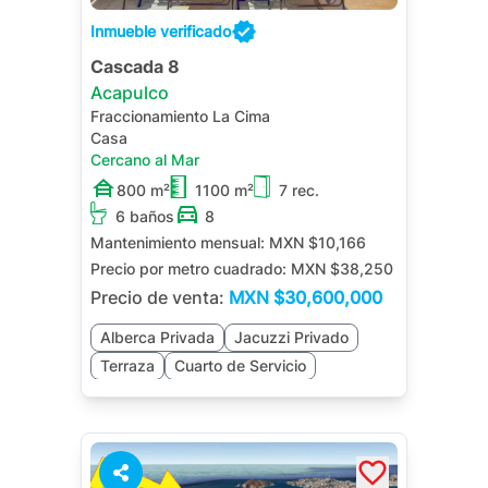
Inmueble verificado
Cascada 8
Acapulco
Fraccionamiento La Cima
Casa
Cercano al Mar
800 m²
1100 m²
7 rec.
6 baños
8
Mantenimiento mensual:
MXN $10,166
Precio por metro cuadrado:
MXN $38,250
Precio de venta:
MXN
$30,600,000
Alberca Privada
Jacuzzi Privado
Terraza
Cuarto de Servicio
Sala de TV
Palapa