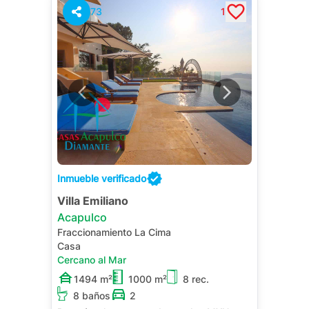
73
1
Inmueble verificado
Villa Emiliano
Acapulco
Fraccionamiento La Cima
Casa
Cercano al Mar
1494 m²
1000 m²
8 rec.
8 baños
2