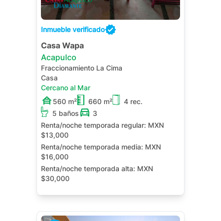
Inmueble verificado
Casa Wapa
Acapulco
Fraccionamiento La Cima
Casa
Cercano al Mar
560 m²
660 m²
4 rec.
5 baños
3
Renta/noche temporada regular:
MXN
$13,000
Renta/noche temporada media:
MXN
$16,000
Renta/noche temporada alta:
MXN
$30,000
Alberca Privada
Terraza
Jardín