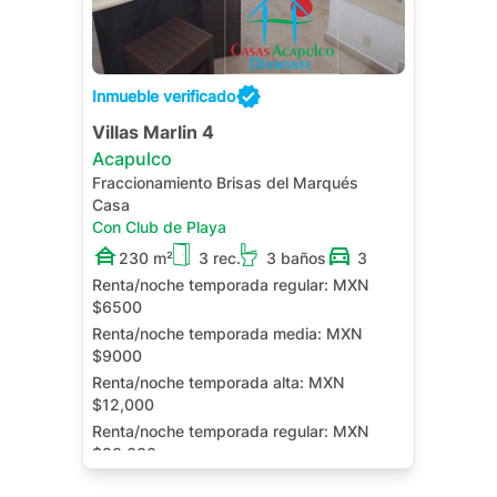
Inmueble verificado
Villas Marlin 4
Acapulco
Fraccionamiento Brisas del Marqués
Casa
Con Club de Playa
230 m²
3 rec.
3 baños
3
Renta/noche temporada regular:
MXN
$6500
Renta/noche temporada media:
MXN
$9000
Renta/noche temporada alta:
MXN
$12,000
Renta/noche temporada regular:
MXN
$80,000
Alberca Privada
Terraza
Jardín