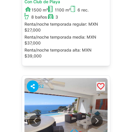
Con Club de Playa
1500 m²
1100 m²
6 rec.
8 baños
3
Renta/noche temporada regular:
MXN
$27,000
Renta/noche temporada media:
MXN
$37,000
Renta/noche temporada alta:
MXN
$39,000
Renta/noche contrato anual:
MXN
$125,000
Alberca Privada
Jacuzzi Privado
52
Terraza
Cuarto de Servicio
Jardín