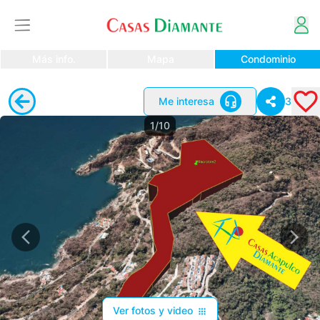
Más info.
Mapa
Condominio
Me interesa
3
1/10
Ver fotos y video