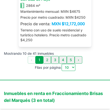
2864 m²
Mantenimiento mensual:
MXN $4675
Precio por metro cuadrado:
MXN $4250
Precio de venta:
MXN
$12,172,000
Terreno con uso de suelo residencial y
turístico hotelero. Precio metro cuadrado
$4,250
Mostrando
10
de
41
inmuebles
‹
1
2
3
4
5
›
Filas por página:
Inmuebles en
renta
en
Fraccionamiento Brisas
del Marqués
(
3
en total)