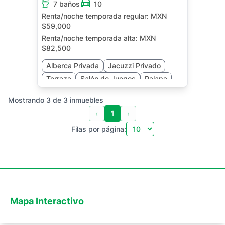
7 baños
10
Renta/noche temporada regular:
MXN
$59,000
Renta/noche temporada alta:
MXN
$82,500
Alberca Privada
Jacuzzi Privado
Terraza
Salón de Juegos
Palapa
Cuarto de Servicio
Mostrando
3
de
3
inmuebles
‹
1
›
Filas por página:
Mapa Interactivo