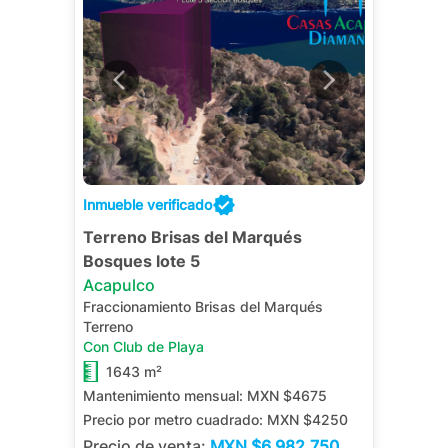
Inmueble verificado
Terreno Brisas del Marqués
Bosques lote 5
Acapulco
Fraccionamiento Brisas del Marqués
Terreno
Con Club de Playa
1643 m²
Mantenimiento mensual:
MXN $4675
Precio por metro cuadrado:
MXN $4250
Precio de venta:
MXN
$6,982,750