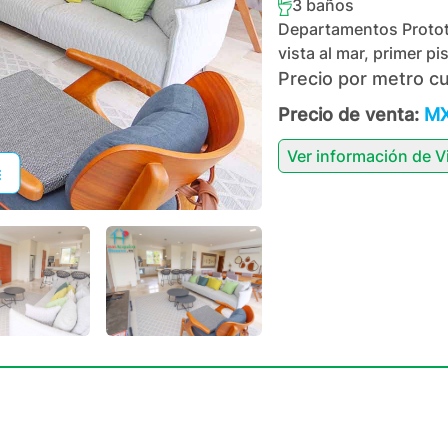
3
baños
Departamentos Prototi
vista al mar, primer p
Precio por metro c
Precio de venta:
MX
Ver información de
V
+
29