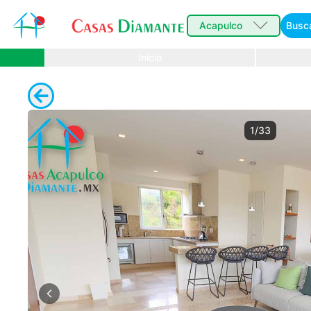
Acapulco
Busc
Inicio
1/33