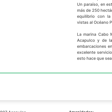
+
42
Un paraíso, en es
más de 250 hectár
equilibrio con l
vistas al Océano P
La marina Cabo M
Acapulco y de la
embarcaciones en
excelente servici
esto hace que sea