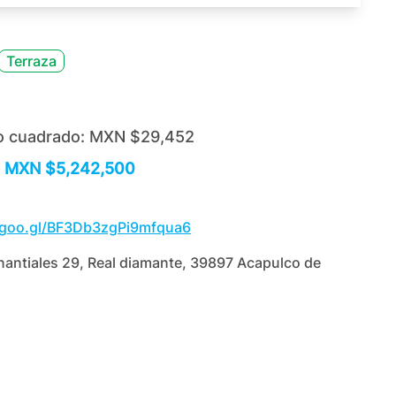
Terraza
o cuadrado:
MXN $29,452
MXN $5,242,500
.goo.gl/BF3Db3zgPi9mfqua6
antiales 29, Real diamante, 39897 Acapulco de