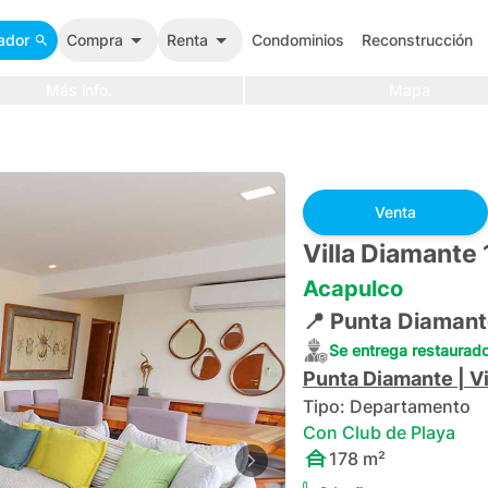
ador
Compra
Renta
Condominios
Reconstrucción
Más info.
Mapa
Venta
Villa Diamante 
Acapulco
📍
Punta Diamant
Se entrega restaurad
Punta Diamante
|
V
Tipo:
Departamento
Con Club de Playa
178
m²