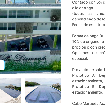
Contado con 5% d
a la entrega
(todas las uni
dependiendo de lo
Fecha de escritur
Forma de pago B:
10% de enganche 9
propios o con créd
Opciones de cré
especial.
Proyecto de solo 
Prototipo A: D
estacionamiento, 
Prototipo B: D
estacionamiento,
Cabo Marqués Ac