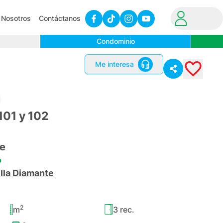
Nosotros
Contáctanos
Condominio
Me interesa
101 y 102
e
o
illa Diamante
2
m
3
rec.