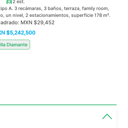
2
est.
po A. 3 recámaras, 3 baños, terraza, family room,
iso, un nivel, 2 estacionamientos, superficie 178 m².
uadrado:
MXN $29,452
N $5,242,500
illa Diamante