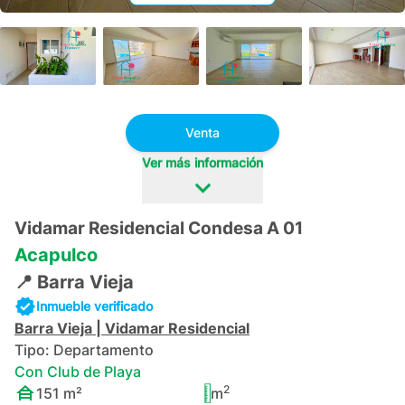
+
35
Venta
Ver más información
Vidamar Residencial Condesa A 01
Acapulco
📍
Barra Vieja
Inmueble verificado
Barra Vieja
|
Vidamar Residencial
Tipo:
Departamento
Con Club de Playa
2
151
m²
m