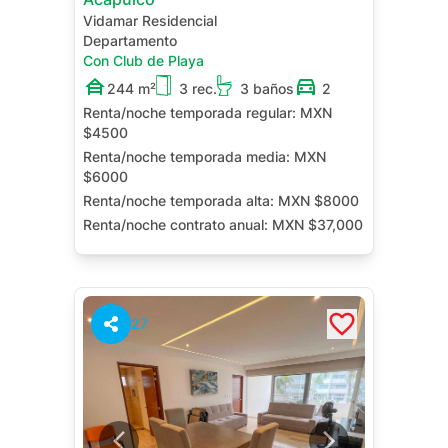
Vidamar Residencial
Departamento
Con Club de Playa
244 m²
3 rec.
3 baños
2
Renta/noche temporada regular:
MXN
$4500
Renta/noche temporada media:
MXN
$6000
Renta/noche temporada alta:
MXN $8000
Renta/noche contrato anual:
MXN $37,000
Jacuzzi Privado
Terraza
Cuarto de Servicio
27