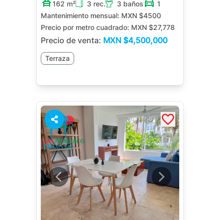
162 m²
3 rec.
3 baños
1
Mantenimiento mensual:
MXN $4500
Precio por metro cuadrado:
MXN $27,778
Precio de venta:
MXN
$4,500,000
Terraza
6