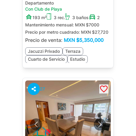
Departamento
Con Club de Playa
193 m²
3 rec.
3 baños
2
Mantenimiento mensual:
MXN $7000
Precio por metro cuadrado:
MXN $27,720
Precio de venta:
MXN
$5,350,000
Jacuzzi Privado
Terraza
Cuarto de Servicio
Estudio
27