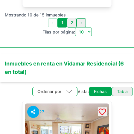
Mostrando
10
de
15
inmuebles
‹
1
2
›
Filas por página:
Inmuebles en
renta
en
Vidamar Residencial
(
6
en total)
Ordenar por
Vista:
Fichas
Tabla
27