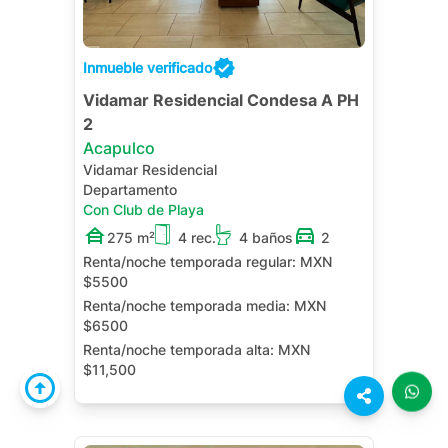
Inmueble verificado
Vidamar Residencial Condesa A PH
2
Acapulco
Vidamar Residencial
Departamento
Con Club de Playa
275 m²
4 rec.
4 baños
2
Renta/noche temporada regular:
MXN
$5500
Renta/noche temporada media:
MXN
$6500
Renta/noche temporada alta:
MXN
$11,500
Jacuzzi Privado
Terraza
Roof Garden
Bodega