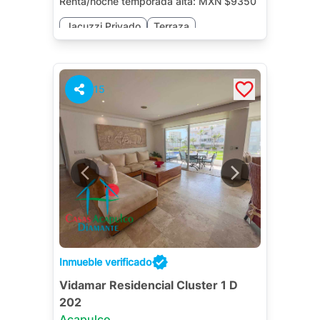
Renta/noche temporada alta:
MXN $9350
Jacuzzi Privado
Terraza
Cuarto de Servicio
15
Inmueble verificado
Vidamar Residencial Cluster 1 D
202
Acapulco