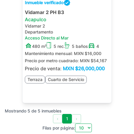
Inmueble verificado
Vidamar 2 PH B3
Acapulco
Vidamar 2
Departamento
Acceso Directo al Mar
480 m²
5 rec.
5 baños
4
Mantenimiento mensual:
MXN $16,000
Precio por metro cuadrado:
MXN $54,167
Precio de venta:
MXN
$26,000,000
Terraza
Cuarto de Servicio
Mostrando
5
de
5
inmuebles
‹
1
›
Filas por página: