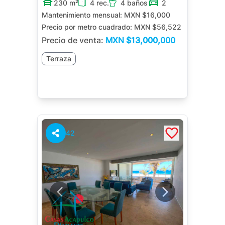
230 m²
4 rec.
4 baños
2
Mantenimiento mensual:
MXN $16,000
Precio por metro cuadrado:
MXN $56,522
Precio de venta:
MXN
$13,000,000
Terraza
42