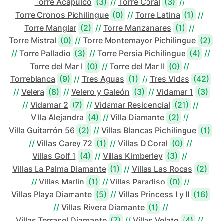
Torre Acapulco
(3)
//
Torre Coral
(3)
//
Torre Cronos Pichilingue
(0)
//
Torre Latina
(1)
//
Torre Manglar
(2)
//
Torre Manzanares
(1)
//
Torre Mistral
(0)
//
Torre Montemayor Pichilingue
(2)
//
Torre Palladio
(3)
//
Torre Persia Pichilingue
(4)
//
Torre del Mar I
(0)
//
Torre del Mar II
(0)
//
Torreblanca
(9)
//
Tres Aguas
(1)
//
Tres Vidas
(42)
//
Velera
(8)
//
Velero y Galeón
(3)
//
Vidamar 1
(3)
//
Vidamar 2
(7)
//
Vidamar Residencial
(21)
//
Villa Alejandra
(4)
//
Villa Diamante
(2)
//
Villa Guitarrón 56
(2)
//
Villas Blancas Pichilingue
(1)
//
Villas Carey 72
(1)
//
Villas D'Coral
(0)
//
Villas Golf 1
(4)
//
Villas Kimberley
(3)
//
Villas La Palma Diamante
(1)
//
Villas Las Rocas
(2)
//
Villas Marlin
(1)
//
Villas Paradiso
(0)
//
Villas Playa Diamante
(5)
//
Villas Princess I y II
(16)
//
Villas Rivera Diamante
(1)
//
Villas Terrasol Diamante
(7)
//
Villas Velato
(4)
//