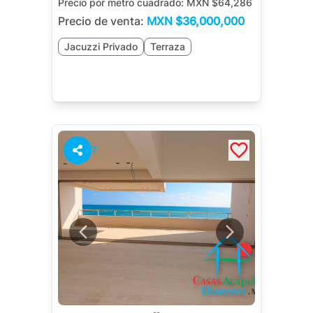
Precio por metro cuadrado:
MXN $64,286
Precio de venta:
MXN
$36,000,000
Jacuzzi Privado
Terraza
7