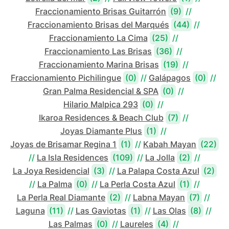
Fraccionamiento Brisas Guitarrón
(9)
//
Fraccionamiento Brisas del Marqués
(44)
//
Fraccionamiento La Cima
(25)
//
Fraccionamiento Las Brisas
(36)
//
Fraccionamiento Marina Brisas
(19)
//
Fraccionamiento Pichilingue
(0)
//
Galápagos
(0)
//
Gran Palma Residencial & SPA
(0)
//
Hilario Malpica 293
(0)
//
Ikaroa Residences & Beach Club
(7)
//
Joyas Diamante Plus
(1)
//
Joyas de Brisamar Regina 1
(1)
//
Kabah Mayan
(22)
//
La Isla Residences
(109)
//
La Jolla
(2)
//
La Joya Residencial
(3)
//
La Palapa Costa Azul
(2)
//
La Palma
(0)
//
La Perla Costa Azul
(1)
//
La Perla Real Diamante
(2)
//
Labna Mayan
(7)
//
Laguna
(11)
//
Las Gaviotas
(1)
//
Las Olas
(8)
//
Las Palmas
(0)
//
Laureles
(4)
//