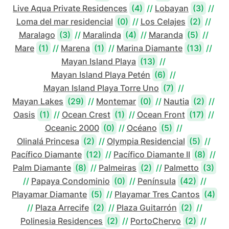
Live Aqua Private Residences
(4)
//
Lobayan
(3)
//
Loma del mar residencial
(0)
//
Los Celajes
(2)
//
Maralago
(3)
//
Maralinda
(4)
//
Maranda
(5)
//
Mare
(1)
//
Marena
(1)
//
Marina Diamante
(13)
//
Mayan Island Playa
(13)
//
Mayan Island Playa Petén
(6)
//
Mayan Island Playa Torre Uno
(7)
//
Mayan Lakes
(29)
//
Montemar
(0)
//
Nautia
(2)
//
Oasis
(1)
//
Ocean Crest
(1)
//
Ocean Front
(17)
//
Oceanic 2000
(0)
//
Océano
(5)
//
Olinalá Princesa
(2)
//
Olympia Residencial
(5)
//
Pacífico Diamante
(12)
//
Pacífico Diamante II
(8)
//
Palm Diamante
(8)
//
Palmeiras
(2)
//
Palmetto
(3)
//
Papaya Condominio
(0)
//
Península
(42)
//
Playamar Diamante
(5)
//
Playamar Tres Cantos
(4)
//
Plaza Arrecife
(2)
//
Plaza Guitarrón
(2)
//
Polinesia Residences
(2)
//
PortoChervo
(2)
//