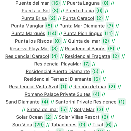
Puente del mar
(16)
//
Puerta Laguna
(0)
//
Puerta al Sol
(3)
//
Puerto Lucía
(0)
//
Punta Brisa
(2)
//
Punta Caracol
(2)
//
Punta Manglar
(5)
//
Punta Mar Diamante
(7)
//
Punta Marqués
(14)
//
Punta Pichilingue
(11)
//
Punta los Riscos
(0)
//
Quinta del mar
(2)
//
Reserva PlayaMar
(8)
//
Residencial Banús
(8)
//
Residencial Caracol
(4)
//
Residencial Fragatta
(2)
//
Residencial PlayaMar
(7)
//
Residencial Puerta Diamante
(5)
//
Residencial Terrasol Diamante
(6)
//
Residencial Vista Azul
(1)
//
Rincón del mar
(2)
//
Romano Palace Private Suites
(4)
//
Sand Diamante
(4)
//
Santorini Private Residence
(1)
//
Sirena del mar
(5)
//
Sol y Mar
(3)
//
Solar Ocean
(2)
//
Solar Villas Resort
(6)
//
Son Vida
(29)
//
Tabachines
(0)
//
Tikal
(6)
//