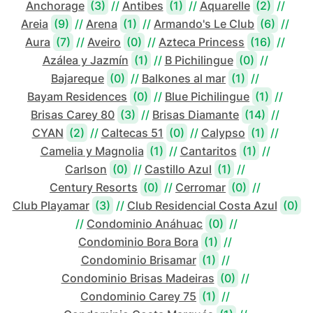
Anchorage
(3)
//
Antibes
(1)
//
Aquarelle
(2)
//
Areia
(9)
//
Arena
(1)
//
Armando's Le Club
(6)
//
Aura
(7)
//
Aveiro
(0)
//
Azteca Princess
(16)
//
Azálea y Jazmín
(1)
//
B Pichilingue
(0)
//
Bajareque
(0)
//
Balkones al mar
(1)
//
Bayam Residences
(0)
//
Blue Pichilingue
(1)
//
Brisas Carey 80
(3)
//
Brisas Diamante
(14)
//
CYAN
(2)
//
Caltecas 51
(0)
//
Calypso
(1)
//
Camelia y Magnolia
(1)
//
Cantaritos
(1)
//
Carlson
(0)
//
Castillo Azul
(1)
//
Century Resorts
(0)
//
Cerromar
(0)
//
Club Playamar
(3)
//
Club Residencial Costa Azul
(0)
//
Condominio Anáhuac
(0)
//
Condominio Bora Bora
(1)
//
Condominio Brisamar
(1)
//
Condominio Brisas Madeiras
(0)
//
Condominio Carey 75
(1)
//