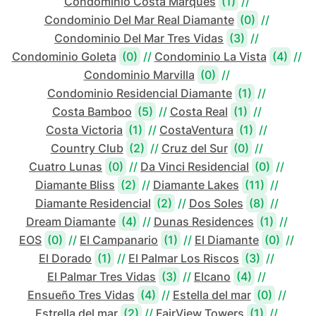
Condominio Costa Marqués
(1)
//
Condominio Del Mar Real Diamante
(0)
//
Condominio Del Mar Tres Vidas
(3)
//
Condominio Goleta
(0)
//
Condominio La Vista
(4)
//
Condominio Marvilla
(0)
//
Condominio Residencial Diamante
(1)
//
Costa Bamboo
(5)
//
Costa Real
(1)
//
Costa Victoria
(1)
//
CostaVentura
(1)
//
Country Club
(2)
//
Cruz del Sur
(0)
//
Cuatro Lunas
(0)
//
Da Vinci Residencial
(0)
//
Diamante Bliss
(2)
//
Diamante Lakes
(11)
//
Diamante Residencial
(2)
//
Dos Soles
(8)
//
Dream Diamante
(4)
//
Dunas Residences
(1)
//
EOS
(0)
//
El Campanario
(1)
//
El Diamante
(0)
//
El Dorado
(1)
//
El Palmar Los Riscos
(3)
//
El Palmar Tres Vidas
(3)
//
Elcano
(4)
//
Ensueño Tres Vidas
(4)
//
Estella del mar
(0)
//
Estrella del mar
(2)
//
FairView Towers
(1)
//