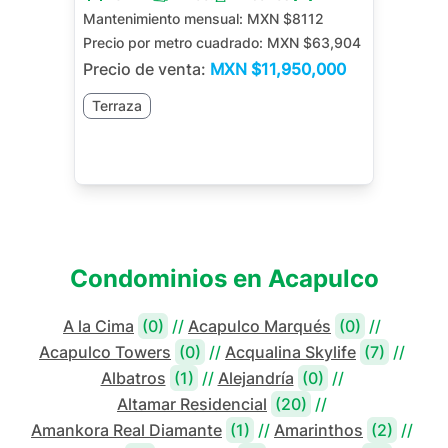
Mantenimiento mensual:
MXN $8112
Precio por metro cuadrado:
MXN $63,904
Precio de venta:
MXN
$11,950,000
Terraza
Condominios en
Acapulco
A la Cima
(0)
//
Acapulco Marqués
(0)
//
Acapulco Towers
(0)
//
Acqualina Skylife
(7)
//
Albatros
(1)
//
Alejandría
(0)
//
Altamar Residencial
(20)
//
Amankora Real Diamante
(1)
//
Amarinthos
(2)
//