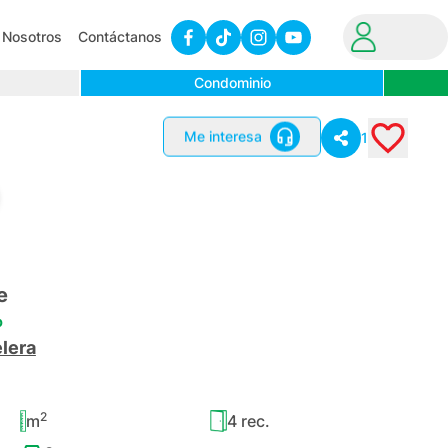
Nosotros
Contáctanos
Condominio
Me interesa
1
e
o
lera
2
m
4
rec.