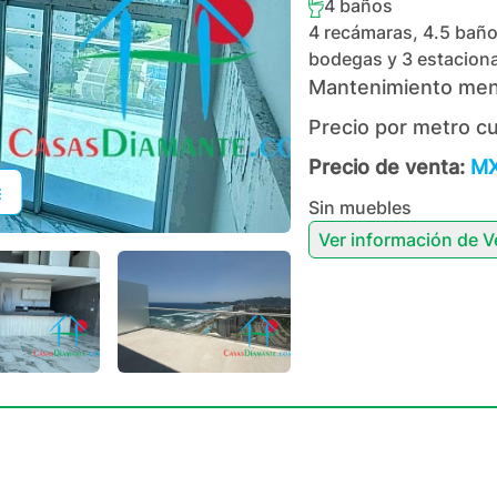
4
baños
4 recámaras, 4.5 baños
bodegas y 3 estacion
Mantenimiento men
Precio por metro c
Precio de venta:
MX
Sin muebles
Ver información de
V
+
34