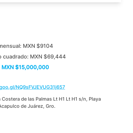
mensual:
MXN $9104
o cuadrado:
MXN $69,444
MXN $15,000,000
.goo.gl/NQ9sFVJEVUG31j657
 Costera de las Palmas Lt H1 Lt H1 s/n, Playa
capulco de Juárez, Gro.