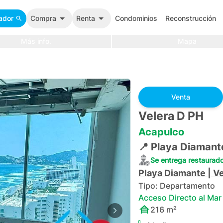
ador
Compra
Renta
Condominios
Reconstrucción
Más info.
Mapa
Venta
Velera D PH
Acapulco
📍
Playa Diamant
Se entrega restaurad
Playa Diamante
|
Ve
Tipo:
Departamento
Acceso Directo al Mar
216
m²