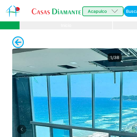
Acapulco
Busc
Inicio
1/38