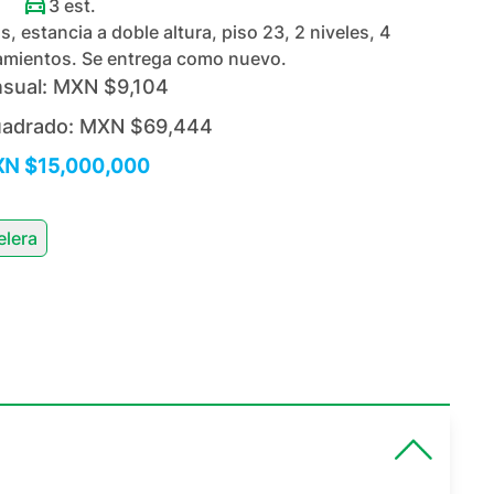
3
est.
, estancia a doble altura, piso 23, 2 niveles, 4
amientos. Se entrega como nuevo.
sual:
MXN $9,104
uadrado:
MXN $69,444
N $15,000,000
elera