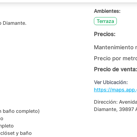
Ambientes:
Terraza
 Diamante.

Precios:
Mantenimiento 
Precio por metr
Precio de venta:
Ver Ubicación:
https://maps.app
Dirección:
Avenida
Diamante, 39897 A
n baño completo)

o

pleto

 clóset y baño 