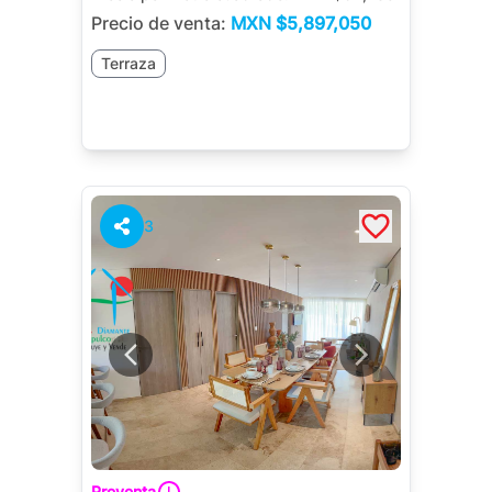
Precio de venta:
MXN
$5,897,050
Terraza
3
Preventa