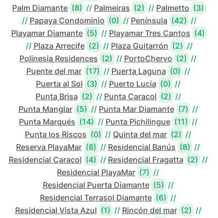
Palm Diamante
(8)
//
Palmeiras
(2)
//
Palmetto
(3)
//
Papaya Condominio
(0)
//
Península
(42)
//
Playamar Diamante
(5)
//
Playamar Tres Cantos
(4)
//
Plaza Arrecife
(2)
//
Plaza Guitarrón
(2)
//
Polinesia Residences
(2)
//
PortoChervo
(2)
//
Puente del mar
(17)
//
Puerta Laguna
(0)
//
Puerta al Sol
(3)
//
Puerto Lucía
(0)
//
Punta Brisa
(2)
//
Punta Caracol
(2)
//
Punta Manglar
(5)
//
Punta Mar Diamante
(7)
//
Punta Marqués
(14)
//
Punta Pichilingue
(11)
//
Punta los Riscos
(0)
//
Quinta del mar
(2)
//
Reserva PlayaMar
(8)
//
Residencial Banús
(8)
//
Residencial Caracol
(4)
//
Residencial Fragatta
(2)
//
Residencial PlayaMar
(7)
//
Residencial Puerta Diamante
(5)
//
Residencial Terrasol Diamante
(6)
//
Residencial Vista Azul
(1)
//
Rincón del mar
(2)
//