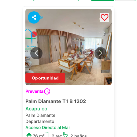
9
Preventa
Palm Diamante T1 B 1202
Acapulco
Palm Diamante
Departamento
Acceso Directo al Mar
76 m²
2 rec.
2 baños