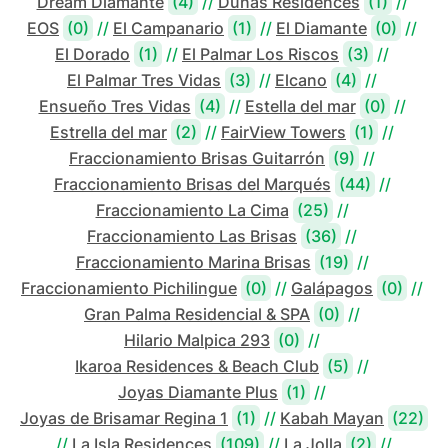
Dream Diamante
(4)
//
Dunas Residences
(1)
//
EOS
(0)
//
El Campanario
(1)
//
El Diamante
(0)
//
El Dorado
(1)
//
El Palmar Los Riscos
(3)
//
El Palmar Tres Vidas
(3)
//
Elcano
(4)
//
Ensueño Tres Vidas
(4)
//
Estella del mar
(0)
//
Estrella del mar
(2)
//
FairView Towers
(1)
//
Fraccionamiento Brisas Guitarrón
(9)
//
Fraccionamiento Brisas del Marqués
(44)
//
Fraccionamiento La Cima
(25)
//
Fraccionamiento Las Brisas
(36)
//
Fraccionamiento Marina Brisas
(19)
//
Fraccionamiento Pichilingue
(0)
//
Galápagos
(0)
//
Gran Palma Residencial & SPA
(0)
//
Hilario Malpica 293
(0)
//
Ikaroa Residences & Beach Club
(5)
//
Joyas Diamante Plus
(1)
//
Joyas de Brisamar Regina 1
(1)
//
Kabah Mayan
(22)
//
La Isla Residences
(109)
//
La Jolla
(2)
//