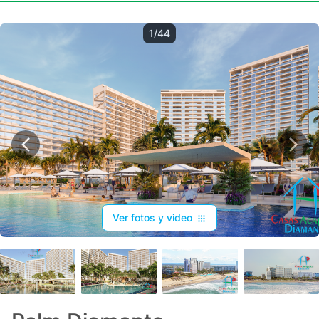
1/44
Ver fotos y video
+
40