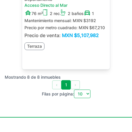
Acceso Directo al Mar
76 m²
2 rec.
2 baños
1
Mantenimiento mensual:
MXN $3192
Precio por metro cuadrado:
MXN $67,210
Precio de venta:
MXN
$5,107,982
Terraza
Mostrando
8
de
8
inmuebles
‹
1
›
Filas por página: