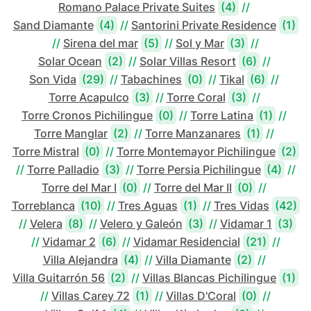
Romano Palace Private Suites
(4)
//
Sand Diamante
(4)
//
Santorini Private Residence
(1)
//
Sirena del mar
(5)
//
Sol y Mar
(3)
//
Solar Ocean
(2)
//
Solar Villas Resort
(6)
//
Son Vida
(29)
//
Tabachines
(0)
//
Tikal
(6)
//
Torre Acapulco
(3)
//
Torre Coral
(3)
//
Torre Cronos Pichilingue
(0)
//
Torre Latina
(1)
//
Torre Manglar
(2)
//
Torre Manzanares
(1)
//
Torre Mistral
(0)
//
Torre Montemayor Pichilingue
(2)
//
Torre Palladio
(3)
//
Torre Persia Pichilingue
(4)
//
Torre del Mar I
(0)
//
Torre del Mar II
(0)
//
Torreblanca
(10)
//
Tres Aguas
(1)
//
Tres Vidas
(42)
//
Velera
(8)
//
Velero y Galeón
(3)
//
Vidamar 1
(3)
//
Vidamar 2
(6)
//
Vidamar Residencial
(21)
//
Villa Alejandra
(4)
//
Villa Diamante
(2)
//
Villa Guitarrón 56
(2)
//
Villas Blancas Pichilingue
(1)
//
Villas Carey 72
(1)
//
Villas D'Coral
(0)
//