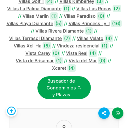
Villas Golf 1
(4)
//
Villas Kimberley
(3)
//
Villas La Palma Diamante
(1)
//
Villas Las Rocas
(2)
//
Villas Marlin
(1)
//
Villas Paradiso
(0)
//
Villas Playa Diamante
(5)
//
Villas Princess I y II
(16)
//
Villas Rivera Diamante
(1)
//
Villas Terrasol Diamante
(7)
//
Villas Velato
(4)
//
Villas Xel-Ha
(5)
//
Vindeza residencial
(1)
//
Vista Carey
(0)
//
Vista Real
(4)
//
Vista de Brisamar
(1)
//
Vista del Mar
(0)
//
Xcaret
(4)
Buscador de
Condominios
y Plazas