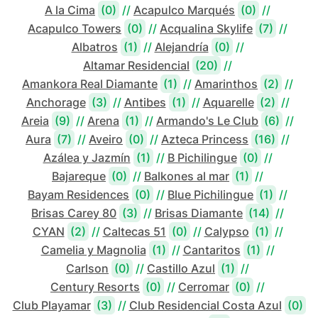
A la Cima
(0)
//
Acapulco Marqués
(0)
//
Acapulco Towers
(0)
//
Acqualina Skylife
(7)
//
Albatros
(1)
//
Alejandría
(0)
//
Altamar Residencial
(20)
//
Amankora Real Diamante
(1)
//
Amarinthos
(2)
//
Anchorage
(3)
//
Antibes
(1)
//
Aquarelle
(2)
//
Areia
(9)
//
Arena
(1)
//
Armando's Le Club
(6)
//
Aura
(7)
//
Aveiro
(0)
//
Azteca Princess
(16)
//
Azálea y Jazmín
(1)
//
B Pichilingue
(0)
//
Bajareque
(0)
//
Balkones al mar
(1)
//
Bayam Residences
(0)
//
Blue Pichilingue
(1)
//
Brisas Carey 80
(3)
//
Brisas Diamante
(14)
//
CYAN
(2)
//
Caltecas 51
(0)
//
Calypso
(1)
//
Camelia y Magnolia
(1)
//
Cantaritos
(1)
//
Carlson
(0)
//
Castillo Azul
(1)
//
Century Resorts
(0)
//
Cerromar
(0)
//
Club Playamar
(3)
//
Club Residencial Costa Azul
(0)