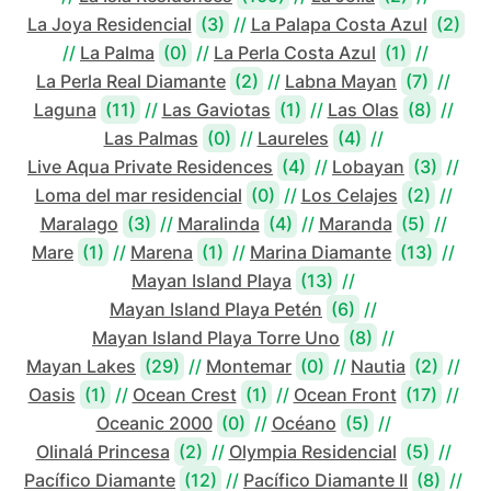
La Joya Residencial
(3)
//
La Palapa Costa Azul
(2)
//
La Palma
(0)
//
La Perla Costa Azul
(1)
//
La Perla Real Diamante
(2)
//
Labna Mayan
(7)
//
Laguna
(11)
//
Las Gaviotas
(1)
//
Las Olas
(8)
//
Las Palmas
(0)
//
Laureles
(4)
//
Live Aqua Private Residences
(4)
//
Lobayan
(3)
//
Loma del mar residencial
(0)
//
Los Celajes
(2)
//
Maralago
(3)
//
Maralinda
(4)
//
Maranda
(5)
//
Mare
(1)
//
Marena
(1)
//
Marina Diamante
(13)
//
Mayan Island Playa
(13)
//
Mayan Island Playa Petén
(6)
//
Mayan Island Playa Torre Uno
(8)
//
Mayan Lakes
(29)
//
Montemar
(0)
//
Nautia
(2)
//
Oasis
(1)
//
Ocean Crest
(1)
//
Ocean Front
(17)
//
Oceanic 2000
(0)
//
Océano
(5)
//
Olinalá Princesa
(2)
//
Olympia Residencial
(5)
//
Pacífico Diamante
(12)
//
Pacífico Diamante II
(8)
//