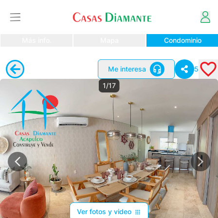
Más info.
Mapa
Condominio
Me interesa
5
1/17
Ver fotos y video