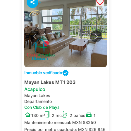
4
Inmueble verificado
Mayan Lakes MT1 203
Acapulco
Mayan Lakes
Departamento
Con Club de Playa
130 m²
2 rec.
2 baños
1
Mantenimiento mensual:
MXN $8250
Precio por metro cuadrado:
MXN $26,846