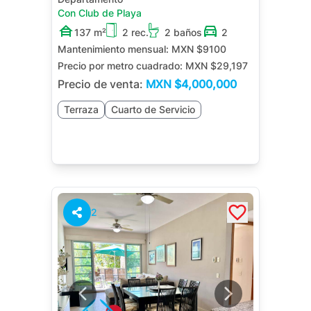
Con Club de Playa
137 m²
2 rec.
2 baños
2
Mantenimiento mensual:
MXN $9100
Precio por metro cuadrado:
MXN $29,197
Precio de venta:
MXN
$4,000,000
Terraza
Cuarto de Servicio
2