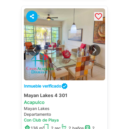
1
Inmueble verificado
Mayan Lakes 4 301
Acapulco
Mayan Lakes
Departamento
Con Club de Playa
136 m²
2 rec.
2 baños
2