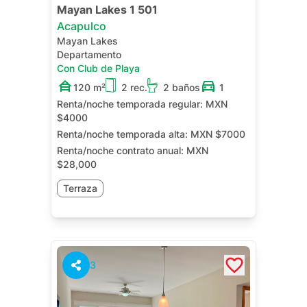
Mayan Lakes 1 501
Acapulco
Mayan Lakes
Departamento
Con Club de Playa
120 m²
2 rec.
2 baños
1
Renta/noche temporada regular:
MXN
$4000
Renta/noche temporada alta:
MXN $7000
Renta/noche contrato anual:
MXN
$28,000
Terraza
3