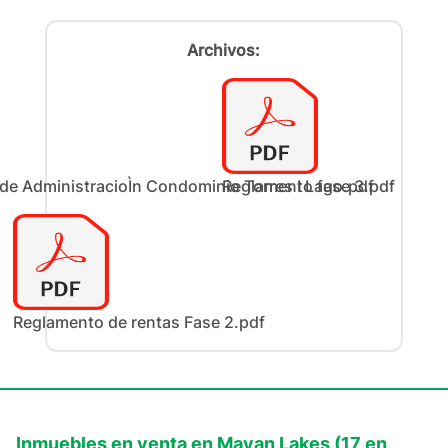
Archivos:
e AdministracioÌn Condominio Torres I Lago.pdf
Reglamento fase 3.pdf
Reglamento de rentas Fase 2.pdf
Inmuebles en
venta
en
Mayan Lakes
(
17
en