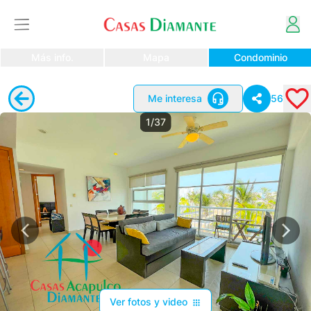
Más info.
Mapa
Condominio
Me interesa
56
1/37
Ver fotos y video