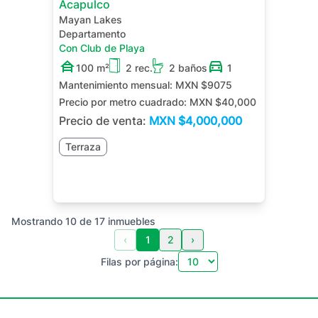
Acapulco
Mayan Lakes
Departamento
Con Club de Playa
100 m²
2 rec.
2 baños
1
Mantenimiento mensual:
MXN $9075
Precio por metro cuadrado:
MXN $40,000
Precio de venta:
MXN
$4,000,000
Terraza
Mostrando
10
de
17
inmuebles
‹
1
2
›
Filas por página: