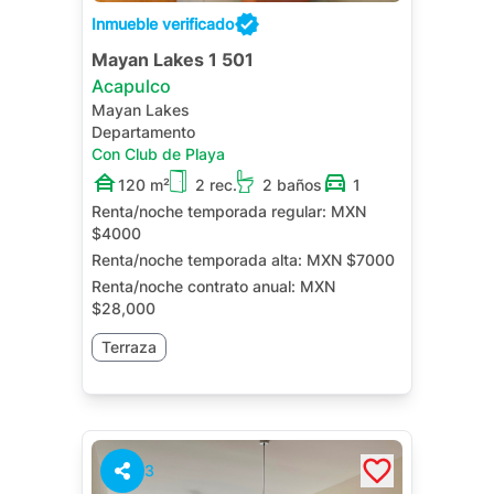
Inmueble verificado
Mayan Lakes 1 501
Acapulco
Mayan Lakes
Departamento
Con Club de Playa
120 m²
2 rec.
2 baños
1
Renta/noche temporada regular:
MXN
$4000
Renta/noche temporada alta:
MXN $7000
Renta/noche contrato anual:
MXN
$28,000
Terraza
3