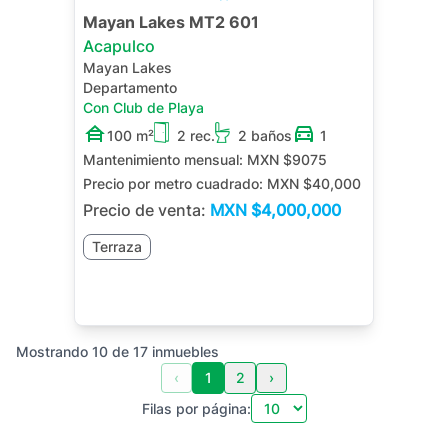
Mayan Lakes MT2 601
Acapulco
Mayan Lakes
Departamento
Con Club de Playa
100 m²
2 rec.
2 baños
1
Mantenimiento mensual:
MXN $9075
Precio por metro cuadrado:
MXN $40,000
Precio de venta:
MXN
$4,000,000
Terraza
Mostrando
10
de
17
inmuebles
‹
1
2
›
Filas por página: