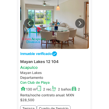
Inmueble verificado
Mayan Lakes 12 104
Acapulco
Mayan Lakes
Departamento
Con Club de Playa
130 m²
2 rec.
2 baños
2
Renta/noche contrato anual:
MXN
$28,500
Terraza
Cuarto de Servicio