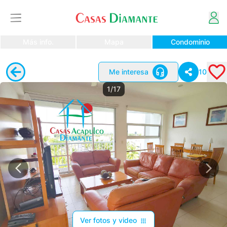
Más info.
Mapa
Condominio
Me interesa
10
1/17
Ver fotos y video