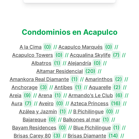
Condominios en
Acapulco
A la Cima
(0)
//
Acapulco Marqués
(0)
//
Acapulco Towers
(0)
//
Acqualina Skylife
(7)
//
Albatros
(1)
//
Alejandría
(0)
//
Altamar Residencial
(20)
//
Amankora Real Diamante
(1)
//
Amarinthos
(2)
//
Anchorage
(3)
//
Antibes
(1)
//
Aquarelle
(2)
//
Areia
(9)
//
Arena
(1)
//
Armando's Le Club
(6)
//
Aura
(7)
//
Aveiro
(0)
//
Azteca Princess
(16)
//
Azálea y Jazmín
(1)
//
B Pichilingue
(0)
//
Bajareque
(0)
//
Balkones al mar
(1)
//
Bayam Residences
(0)
//
Blue Pichilingue
(1)
//
Brisas Carey 80
(3)
//
Brisas Diamante
(14)
//