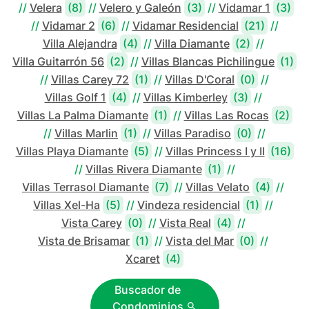
//
Velera
(8)
//
Velero y Galeón
(3)
//
Vidamar 1
(3)
//
Vidamar 2
(6)
//
Vidamar Residencial
(21)
//
Villa Alejandra
(4)
//
Villa Diamante
(2)
//
Villa Guitarrón 56
(2)
//
Villas Blancas Pichilingue
(1)
//
Villas Carey 72
(1)
//
Villas D'Coral
(0)
//
Villas Golf 1
(4)
//
Villas Kimberley
(3)
//
Villas La Palma Diamante
(1)
//
Villas Las Rocas
(2)
//
Villas Marlin
(1)
//
Villas Paradiso
(0)
//
Villas Playa Diamante
(5)
//
Villas Princess I y II
(16)
//
Villas Rivera Diamante
(1)
//
Villas Terrasol Diamante
(7)
//
Villas Velato
(4)
//
Villas Xel-Ha
(5)
//
Vindeza residencial
(1)
//
Vista Carey
(0)
//
Vista Real
(4)
//
Vista de Brisamar
(1)
//
Vista del Mar
(0)
//
Xcaret
(4)
Buscador de
Condominios