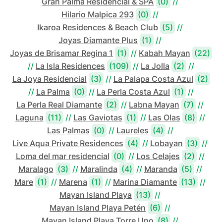
Gran Palma Residencial & SPA
(0)
//
Hilario Malpica 293
(0)
//
Ikaroa Residences & Beach Club
(5)
//
Joyas Diamante Plus
(1)
//
Joyas de Brisamar Regina 1
(1)
//
Kabah Mayan
(22)
//
La Isla Residences
(109)
//
La Jolla
(2)
//
La Joya Residencial
(3)
//
La Palapa Costa Azul
(2)
//
La Palma
(0)
//
La Perla Costa Azul
(1)
//
La Perla Real Diamante
(2)
//
Labna Mayan
(7)
//
Laguna
(11)
//
Las Gaviotas
(1)
//
Las Olas
(8)
//
Las Palmas
(0)
//
Laureles
(4)
//
Live Aqua Private Residences
(4)
//
Lobayan
(3)
//
Loma del mar residencial
(0)
//
Los Celajes
(2)
//
Maralago
(3)
//
Maralinda
(4)
//
Maranda
(5)
//
Mare
(1)
//
Marena
(1)
//
Marina Diamante
(13)
//
Mayan Island Playa
(13)
//
Mayan Island Playa Petén
(6)
//
Mayan Island Playa Torre Uno
(8)
//