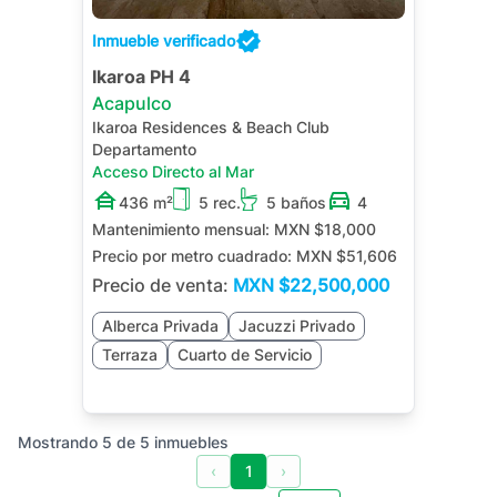
Inmueble verificado
Ikaroa PH 4
Acapulco
Ikaroa Residences & Beach Club
Departamento
Acceso Directo al Mar
436 m²
5 rec.
5 baños
4
Mantenimiento mensual:
MXN $18,000
Precio por metro cuadrado:
MXN $51,606
Precio de venta:
MXN
$22,500,000
Alberca Privada
Jacuzzi Privado
Terraza
Cuarto de Servicio
Mostrando
5
de
5
inmuebles
‹
1
›