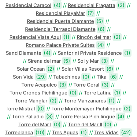
Residencial Caracol
(4)
//
Residencial Fragatta
(2)
//
Residencial PlayaMar
(7)
//
Residencial Puerta Diamante
(5)
//
Residencial Terrasol Diamante
(6)
//
Residencial Vista Azul
(1)
//
Rincón del mar
(2)
//
Romano Palace Private Suites
(4)
//
Sand Diamante
(4)
//
Santorini Private Residence
(1)
//
Sirena del mar
(5)
//
Sol y Mar
(3)
//
Solar Ocean
(2)
//
Solar Villas Resort
(6)
//
Son Vida
(29)
//
Tabachines
(0)
//
Tikal
(6)
//
Torre Acapulco
(3)
//
Torre Coral
(3)
//
Torre Cronos Pichilingue
(0)
//
Torre Latina
(1)
//
Torre Manglar
(2)
//
Torre Manzanares
(1)
//
Torre Mistral
(0)
//
Torre Montemayor Pichilingue
(2)
//
Torre Palladio
(3)
//
Torre Persia Pichilingue
(4)
//
Torre del Mar I
(0)
//
Torre del Mar II
(0)
//
Torreblanca
(10)
//
Tres Aguas
(1)
//
Tres Vidas
(42)