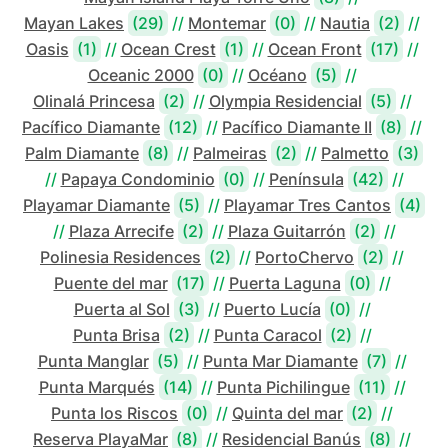
Mayan Lakes
(29)
//
Montemar
(0)
//
Nautia
(2)
//
Oasis
(1)
//
Ocean Crest
(1)
//
Ocean Front
(17)
//
Oceanic 2000
(0)
//
Océano
(5)
//
Olinalá Princesa
(2)
//
Olympia Residencial
(5)
//
Pacífico Diamante
(12)
//
Pacífico Diamante II
(8)
//
Palm Diamante
(8)
//
Palmeiras
(2)
//
Palmetto
(3)
//
Papaya Condominio
(0)
//
Península
(42)
//
Playamar Diamante
(5)
//
Playamar Tres Cantos
(4)
//
Plaza Arrecife
(2)
//
Plaza Guitarrón
(2)
//
Polinesia Residences
(2)
//
PortoChervo
(2)
//
Puente del mar
(17)
//
Puerta Laguna
(0)
//
Puerta al Sol
(3)
//
Puerto Lucía
(0)
//
Punta Brisa
(2)
//
Punta Caracol
(2)
//
Punta Manglar
(5)
//
Punta Mar Diamante
(7)
//
Punta Marqués
(14)
//
Punta Pichilingue
(11)
//
Punta los Riscos
(0)
//
Quinta del mar
(2)
//
Reserva PlayaMar
(8)
//
Residencial Banús
(8)
//