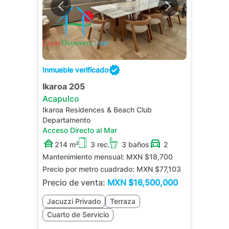
Inmueble verificado
Ikaroa 205
Acapulco
Ikaroa Residences & Beach Club
Departamento
Acceso Directo al Mar
214 m²
3 rec.
3 baños
2
Mantenimiento mensual:
MXN $18,700
Precio por metro cuadrado:
MXN $77,103
Precio de venta:
MXN
$16,500,000
Jacuzzi Privado
Terraza
Cuarto de Servicio