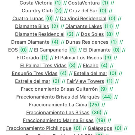
Costa Victoria
(1)
//
CostaVentura
(1)
//
Country Club
(2)
//
Cruz del Sur
(0)
//
Cuatro Lunas
(0)
//
Da Vinci Residencial
(0)
//
Diamante Bliss
(2)
//
Diamante Lakes
(11)
//
Diamante Residencial
(2)
//
Dos Soles
(8)
//
Dream Diamante
(4)
//
Dunas Residences
(1)
//
EOS
(0)
//
El Campanario
(1)
//
El Diamante
(0)
//
El Dorado
(1)
//
El Palmar Los Riscos
(3)
//
El Palmar Tres Vidas
(3)
//
Elcano
(4)
//
Ensueño Tres Vidas
(4)
//
Estella del mar
(0)
//
Estrella del mar
(2)
//
FairView Towers
(1)
//
Fraccionamiento Brisas Guitarrón
(9)
//
Fraccionamiento Brisas del Marqués
(44)
//
Fraccionamiento La Cima
(25)
//
Fraccionamiento Las Brisas
(36)
//
Fraccionamiento Marina Brisas
(19)
//
Fraccionamiento Pichilingue
(0)
//
Galápagos
(0)
//