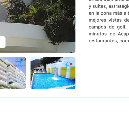
y suites, estraté
en la zona más alt
mejores vistas d
campos de golf,
minutos de Acapu
restaurantes, come
+
27