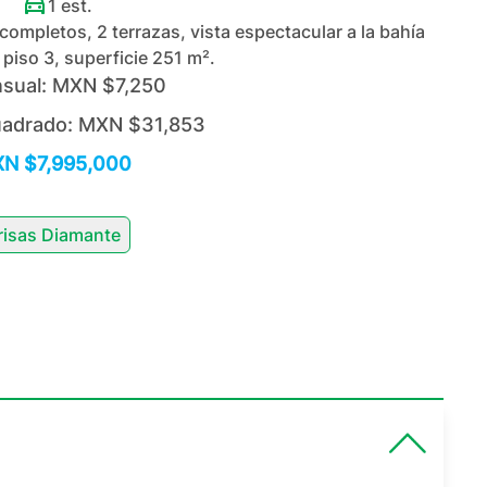
1
est.
ompletos, 2 terrazas, vista espectacular a la bahía
 piso 3, superficie 251 m².
sual:
MXN $7,250
uadrado:
MXN $31,853
N $7,995,000
risas Diamante