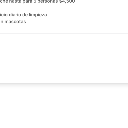
che hasta para 6 personas $4,500

icio diario de limpieza

an mascotas