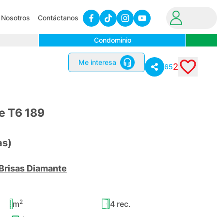
Nosotros
Contáctanos
Condominio
2
Me interesa
65
e T6 189
as)
Brisas Diamante
2
m
4
rec.