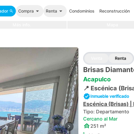
ador
Compra
Renta
Condominios
Reconstrucción
Más info.
Mapa
Venta
Renta
Brisas Diamant
Acapulco
📍
Escénica (Bris
Inmueble verificado
Escénica (Brisas)
|
Tipo:
Departamento
Cercano al Mar
251
m²