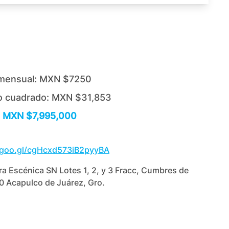
mensual:
MXN $7250
o cuadrado:
MXN $31,853
MXN $7,995,000
.goo.gl/cgHcxd573iB2pyyBA
ra Escénica SN Lotes 1, 2, y 3 Fracc, Cumbres de
0 Acapulco de Juárez, Gro.