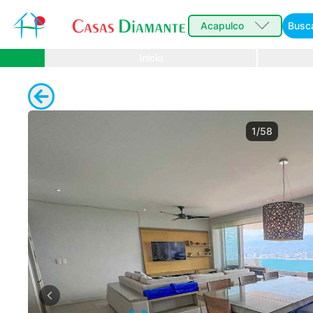
Acapulco
Busc
Inicio
1/58