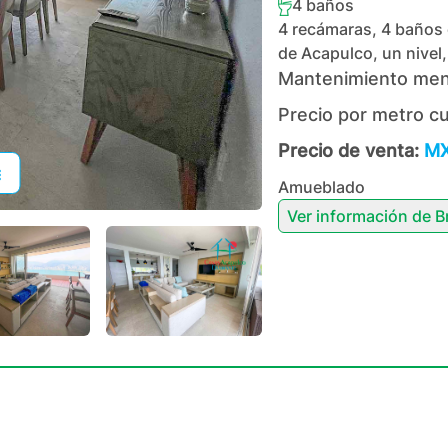
4
baños
4 recámaras, 4 baños c
de Acapulco, un nivel,
Mantenimiento men
Precio por metro c
Precio de venta:
MX
Amueblado
Ver información de
B
+
54