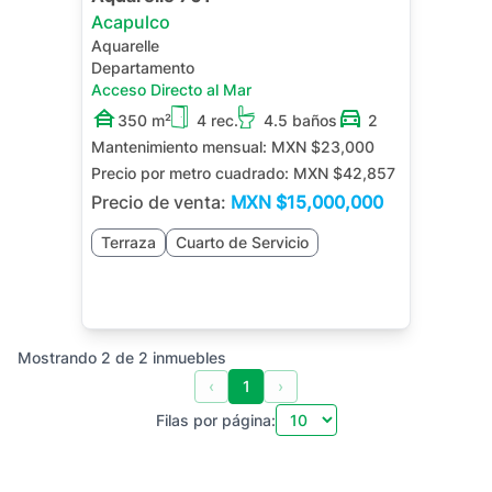
Acapulco
Aquarelle
Departamento
Acceso Directo al Mar
350 m²
4 rec.
4.5 baños
2
Mantenimiento mensual:
MXN $23,000
Precio por metro cuadrado:
MXN $42,857
Precio de venta:
MXN
$15,000,000
Terraza
Cuarto de Servicio
Mostrando
2
de
2
inmuebles
‹
1
›
Filas por página: