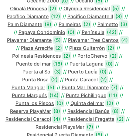
Oceanic 2000
(0)
//
Océano
(5)
//
Olinalá Princesa
(2)
//
Olympia Residencial
(5)
//
Pacífico Diamante
(12)
//
Pacífico Diamante II
(8)
//
Palm Diamante
(8)
//
Palmeiras
(2)
//
Palmetto
(3)
//
Papaya Condominio
(0)
//
Península
(42)
//
Playamar Diamante
(5)
//
Playamar Tres Cantos
(4)
//
Plaza Arrecife
(2)
//
Plaza Guitarrón
(2)
//
Polinesia Residences
(2)
//
PortoChervo
(2)
//
Puente del mar
(16)
//
Puerta Laguna
(0)
//
Puerta al Sol
(3)
//
Puerto Lucía
(0)
//
Punta Brisa
(2)
//
Punta Caracol
(2)
//
Punta Manglar
(5)
//
Punta Mar Diamante
(7)
//
Punta Marqués
(14)
//
Punta Pichilingue
(11)
//
Punta los Riscos
(0)
//
Quinta del mar
(2)
//
Reserva PlayaMar
(8)
//
Residencial Banús
(8)
//
Residencial Caracol
(4)
//
Residencial Fragatta
(2)
//
Residencial PlayaMar
(7)
//
Residencial Puerta Diamante
(5)
//