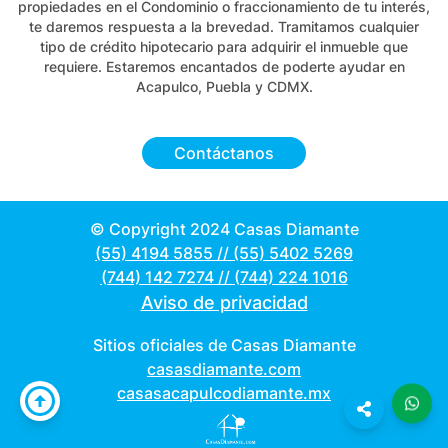
propiedades en el Condominio o fraccionamiento de tu interés,
te daremos respuesta a la brevedad. Tramitamos cualquier
tipo de crédito hipotecario para adquirir el inmueble que
requiere. Estaremos encantados de poderte ayudar en
Acapulco, Puebla y CDMX.
Contáctanos
© Copyright 2024 Casas Diamante
(55) 4194 5855
//
(55) 5402 5269
(744) 142 7274
//
(744) 224 1016
Aviso de privacidad
Sitios oficiales de Casas Diamante
casasdiamante.com
casasacapulcodiamante.mx