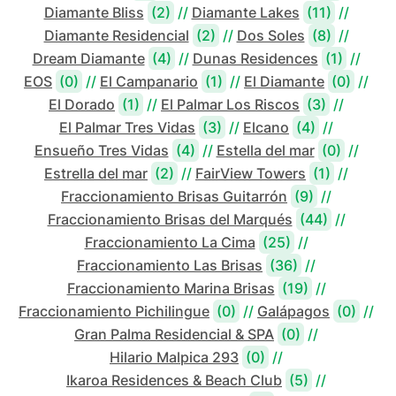
Diamante Bliss
(2)
//
Diamante Lakes
(11)
//
Diamante Residencial
(2)
//
Dos Soles
(8)
//
Dream Diamante
(4)
//
Dunas Residences
(1)
//
EOS
(0)
//
El Campanario
(1)
//
El Diamante
(0)
//
El Dorado
(1)
//
El Palmar Los Riscos
(3)
//
El Palmar Tres Vidas
(3)
//
Elcano
(4)
//
Ensueño Tres Vidas
(4)
//
Estella del mar
(0)
//
Estrella del mar
(2)
//
FairView Towers
(1)
//
Fraccionamiento Brisas Guitarrón
(9)
//
Fraccionamiento Brisas del Marqués
(44)
//
Fraccionamiento La Cima
(25)
//
Fraccionamiento Las Brisas
(36)
//
Fraccionamiento Marina Brisas
(19)
//
Fraccionamiento Pichilingue
(0)
//
Galápagos
(0)
//
Gran Palma Residencial & SPA
(0)
//
Hilario Malpica 293
(0)
//
Ikaroa Residences & Beach Club
(5)
//