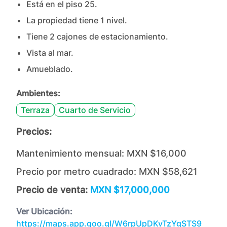
Está en el piso
25
.
La propiedad tiene
1
nivel
.
Tiene
2
cajones
de estacionamiento.
Vista al mar.
Amueblado.
Ambientes:
Terraza
Cuarto de Servicio
Precios:
Mantenimiento mensual:
MXN $16,000
Precio por metro cuadrado:
MXN $58,621
Precio de venta:
MXN $17,000,000
Ver Ubicación:
https://maps.app.goo.gl/W6rpUpDKvTzYgSTS9