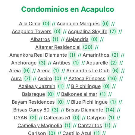
Condominios en
Acapulco
A la Cima
(0)
//
Acapulco Marqués
(0)
//
Acapulco Towers
(0)
//
Acqualina Skylife
(7)
//
Albatros
(1)
//
Alejandría
(0)
//
Altamar Residencial
(20)
//
Amankora Real Diamante
(1)
//
Amarinthos
(2)
//
Anchorage
(3)
//
Antibes
(1)
//
Aquarelle
(2)
//
Areia
(9)
//
Arena
(1)
//
Armando's Le Club
(6)
//
Aura
(7)
//
Aveiro
(0)
//
Azteca Princess
(16)
//
Azálea y Jazmín
(1)
//
B Pichilingue
(0)
//
Bajareque
(0)
//
Balkones al mar
(1)
//
Bayam Residences
(0)
//
Blue Pichilingue
(1)
//
Brisas Carey 80
(3)
//
Brisas Diamante
(14)
//
CYAN
(2)
//
Caltecas 51
(0)
//
Calypso
(1)
//
Camelia y Magnolia
(1)
//
Cantaritos
(1)
//
Carlson
(0)
//
Castillo Azul
(1)
//