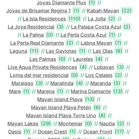
Joyas Diamante Plus
(1)
//
Joyas de Brisamar Regina 1
(1)
//
Kabah Mayan
(22)
//
La Isla Residences
(110)
//
La Jolla
(2)
//
La Joya Residencial
(3)
//
La Palapa Costa Azul
(2)
//
La Palma
(0)
//
La Perla Costa Azul
(1)
//
La Perla Real Diamante
(2)
//
Labna Mayan
(7)
//
Laguna
(11)
//
Las Gaviotas
(1)
//
Las Olas
(8)
//
Las Palmas
(0)
//
Laureles
(4)
//
Live Aqua Private Residences
(4)
//
Lobayan
(3)
//
Loma del mar residencial
(0)
//
Los Celajes
(2)
//
Maralago
(3)
//
Maralinda
(4)
//
Maranda
(5)
//
Mare
(1)
//
Marena
(1)
//
Marina Diamante
(13)
//
Mayan Island Playa
(13)
//
Mayan Island Playa Petén
(6)
//
Mayan Island Playa Torre Uno
(8)
//
Mayan Lakes
(29)
//
Montemar
(0)
//
Nautia
(2)
//
Oasis
(1)
//
Ocean Crest
(1)
//
Ocean Front
(17)
//