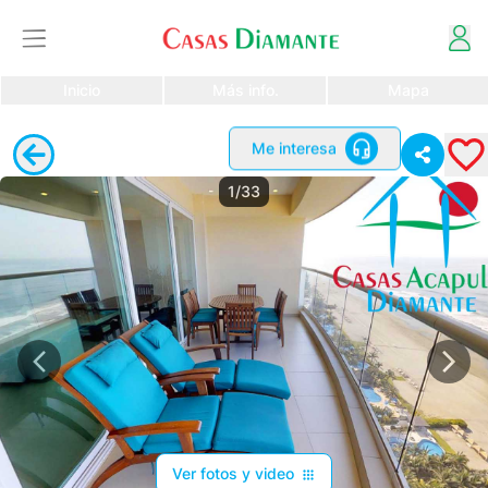
Inicio
Más info.
Mapa
Me interesa
1/33
Ver fotos y video