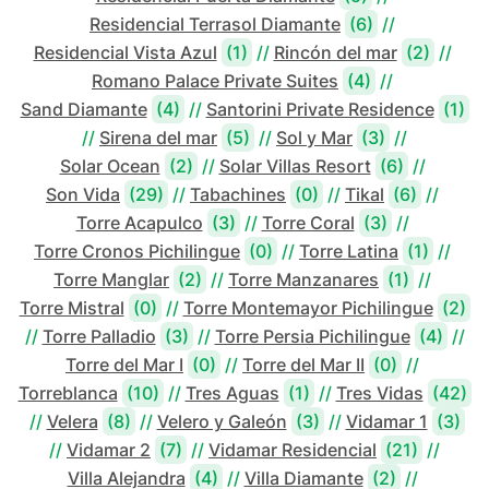
Residencial Terrasol Diamante
(6)
//
Residencial Vista Azul
(1)
//
Rincón del mar
(2)
//
Romano Palace Private Suites
(4)
//
Sand Diamante
(4)
//
Santorini Private Residence
(1)
//
Sirena del mar
(5)
//
Sol y Mar
(3)
//
Solar Ocean
(2)
//
Solar Villas Resort
(6)
//
Son Vida
(29)
//
Tabachines
(0)
//
Tikal
(6)
//
Torre Acapulco
(3)
//
Torre Coral
(3)
//
Torre Cronos Pichilingue
(0)
//
Torre Latina
(1)
//
Torre Manglar
(2)
//
Torre Manzanares
(1)
//
Torre Mistral
(0)
//
Torre Montemayor Pichilingue
(2)
//
Torre Palladio
(3)
//
Torre Persia Pichilingue
(4)
//
Torre del Mar I
(0)
//
Torre del Mar II
(0)
//
Torreblanca
(10)
//
Tres Aguas
(1)
//
Tres Vidas
(42)
//
Velera
(8)
//
Velero y Galeón
(3)
//
Vidamar 1
(3)
//
Vidamar 2
(7)
//
Vidamar Residencial
(21)
//
Villa Alejandra
(4)
//
Villa Diamante
(2)
//