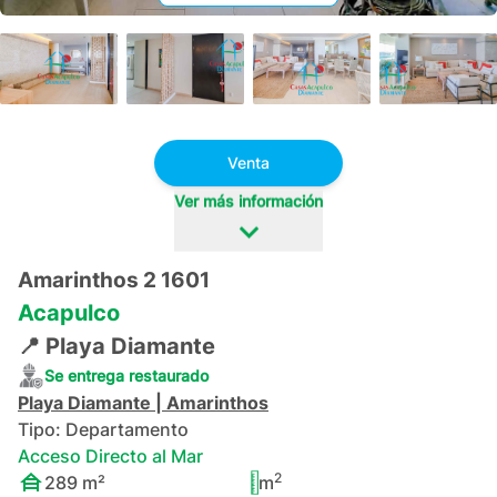
+
42
Venta
Ver más información
Amarinthos 2 1601
Acapulco
📍
Playa Diamante
Se entrega restaurado
Playa Diamante
|
Amarinthos
Tipo:
Departamento
Acceso Directo al Mar
2
289
m²
m