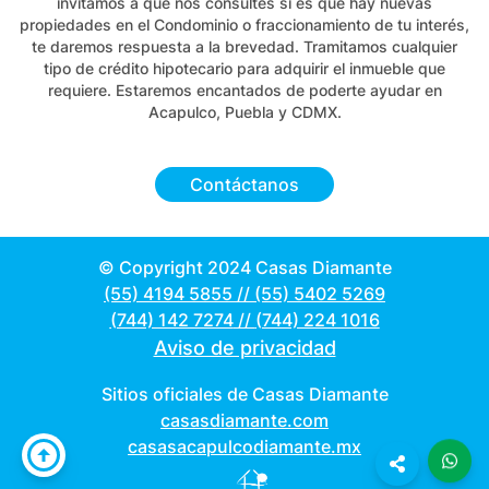
invitamos a que nos consultes si es que hay nuevas
propiedades en el Condominio o fraccionamiento de tu interés,
te daremos respuesta a la brevedad. Tramitamos cualquier
tipo de crédito hipotecario para adquirir el inmueble que
requiere. Estaremos encantados de poderte ayudar en
Acapulco, Puebla y CDMX.
Contáctanos
© Copyright 2024 Casas Diamante
(55) 4194 5855
//
(55) 5402 5269
(744) 142 7274
//
(744) 224 1016
Aviso de privacidad
Sitios oficiales de Casas Diamante
casasdiamante.com
casasacapulcodiamante.mx