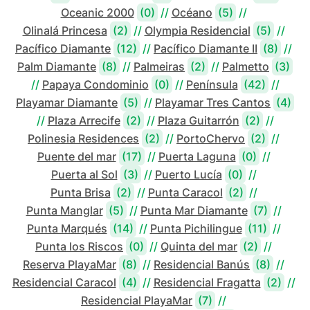
Oceanic 2000
(0)
//
Océano
(5)
//
Olinalá Princesa
(2)
//
Olympia Residencial
(5)
//
Pacífico Diamante
(12)
//
Pacífico Diamante II
(8)
//
Palm Diamante
(8)
//
Palmeiras
(2)
//
Palmetto
(3)
//
Papaya Condominio
(0)
//
Península
(42)
//
Playamar Diamante
(5)
//
Playamar Tres Cantos
(4)
//
Plaza Arrecife
(2)
//
Plaza Guitarrón
(2)
//
Polinesia Residences
(2)
//
PortoChervo
(2)
//
Puente del mar
(17)
//
Puerta Laguna
(0)
//
Puerta al Sol
(3)
//
Puerto Lucía
(0)
//
Punta Brisa
(2)
//
Punta Caracol
(2)
//
Punta Manglar
(5)
//
Punta Mar Diamante
(7)
//
Punta Marqués
(14)
//
Punta Pichilingue
(11)
//
Punta los Riscos
(0)
//
Quinta del mar
(2)
//
Reserva PlayaMar
(8)
//
Residencial Banús
(8)
//
Residencial Caracol
(4)
//
Residencial Fragatta
(2)
//
Residencial PlayaMar
(7)
//