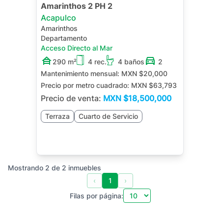
Amarinthos 2 PH 2
Acapulco
Amarinthos
Departamento
Acceso Directo al Mar
290 m²
4 rec.
4 baños
2
Mantenimiento mensual:
MXN $20,000
Precio por metro cuadrado:
MXN $63,793
Precio de venta:
MXN
$18,500,000
Terraza
Cuarto de Servicio
Mostrando
2
de
2
inmuebles
‹
1
›
Filas por página: