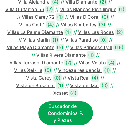
Villa Alejandra
(4)
//
Villa Diamante
(2)
//
Villa Guitarrón 56
(2)
//
Villas Blancas Pichilingue
(1)
//
Villas Carey 72
(1)
//
Villas D'Coral
(0)
//
Villas Golf 1
(4)
//
Villas Kimberley
(3)
//
Villas La Palma Diamante
(1)
//
Villas Las Rocas
(2)
//
Villas Marlin
(1)
//
Villas Paradiso
(0)
//
Villas Playa Diamante
(5)
//
Villas Princess I y II
(16)
//
Villas Rivera Diamante
(1)
//
Villas Terrasol Diamante
(7)
//
Villas Velato
(4)
//
Villas Xel-Ha
(5)
//
Vindeza residencial
(1)
//
Vista Carey
(0)
//
Vista Real
(4)
//
Vista de Brisamar
(1)
//
Vista del Mar
(0)
//
Xcaret
(4)
Buscador de
Condominios
y Plazas