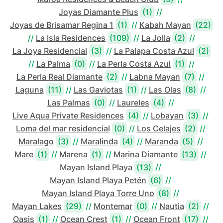
Joyas Diamante Plus
(1)
//
Joyas de Brisamar Regina 1
(1)
//
Kabah Mayan
(22)
//
La Isla Residences
(109)
//
La Jolla
(2)
//
La Joya Residencial
(3)
//
La Palapa Costa Azul
(2)
//
La Palma
(0)
//
La Perla Costa Azul
(1)
//
La Perla Real Diamante
(2)
//
Labna Mayan
(7)
//
Laguna
(11)
//
Las Gaviotas
(1)
//
Las Olas
(8)
//
Las Palmas
(0)
//
Laureles
(4)
//
Live Aqua Private Residences
(4)
//
Lobayan
(3)
//
Loma del mar residencial
(0)
//
Los Celajes
(2)
//
Maralago
(3)
//
Maralinda
(4)
//
Maranda
(5)
//
Mare
(1)
//
Marena
(1)
//
Marina Diamante
(13)
//
Mayan Island Playa
(13)
//
Mayan Island Playa Petén
(6)
//
Mayan Island Playa Torre Uno
(8)
//
Mayan Lakes
(29)
//
Montemar
(0)
//
Nautia
(2)
//
Oasis
(1)
//
Ocean Crest
(1)
//
Ocean Front
(17)
//