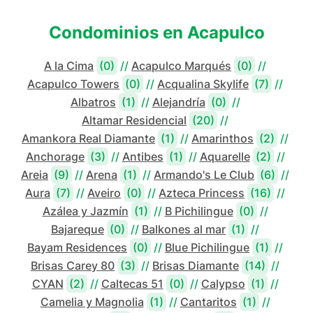
Condominios en
Acapulco
A la Cima
(0)
//
Acapulco Marqués
(0)
//
Acapulco Towers
(0)
//
Acqualina Skylife
(7)
//
Albatros
(1)
//
Alejandría
(0)
//
Altamar Residencial
(20)
//
Amankora Real Diamante
(1)
//
Amarinthos
(2)
//
Anchorage
(3)
//
Antibes
(1)
//
Aquarelle
(2)
//
Areia
(9)
//
Arena
(1)
//
Armando's Le Club
(6)
//
Aura
(7)
//
Aveiro
(0)
//
Azteca Princess
(16)
//
Azálea y Jazmín
(1)
//
B Pichilingue
(0)
//
Bajareque
(0)
//
Balkones al mar
(1)
//
Bayam Residences
(0)
//
Blue Pichilingue
(1)
//
Brisas Carey 80
(3)
//
Brisas Diamante
(14)
//
CYAN
(2)
//
Caltecas 51
(0)
//
Calypso
(1)
//
Camelia y Magnolia
(1)
//
Cantaritos
(1)
//