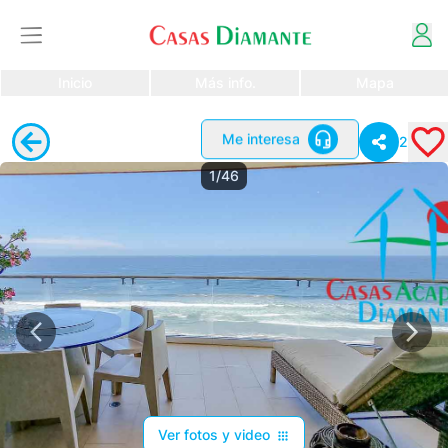
Inicio
Más info.
Mapa
Me interesa
2
1/46
Ver fotos y video