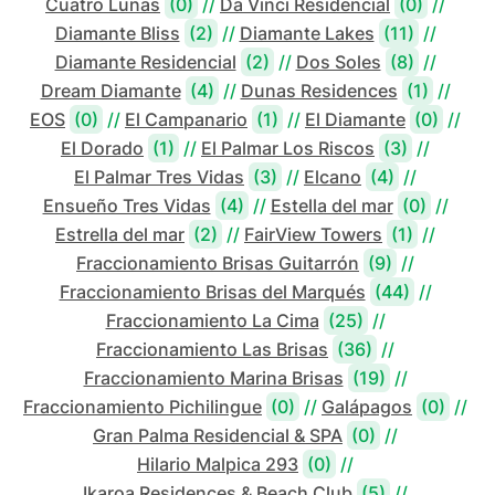
Cuatro Lunas
(0)
//
Da Vinci Residencial
(0)
//
Diamante Bliss
(2)
//
Diamante Lakes
(11)
//
Diamante Residencial
(2)
//
Dos Soles
(8)
//
Dream Diamante
(4)
//
Dunas Residences
(1)
//
EOS
(0)
//
El Campanario
(1)
//
El Diamante
(0)
//
El Dorado
(1)
//
El Palmar Los Riscos
(3)
//
El Palmar Tres Vidas
(3)
//
Elcano
(4)
//
Ensueño Tres Vidas
(4)
//
Estella del mar
(0)
//
Estrella del mar
(2)
//
FairView Towers
(1)
//
Fraccionamiento Brisas Guitarrón
(9)
//
Fraccionamiento Brisas del Marqués
(44)
//
Fraccionamiento La Cima
(25)
//
Fraccionamiento Las Brisas
(36)
//
Fraccionamiento Marina Brisas
(19)
//
Fraccionamiento Pichilingue
(0)
//
Galápagos
(0)
//
Gran Palma Residencial & SPA
(0)
//
Hilario Malpica 293
(0)
//
Ikaroa Residences & Beach Club
(5)
//