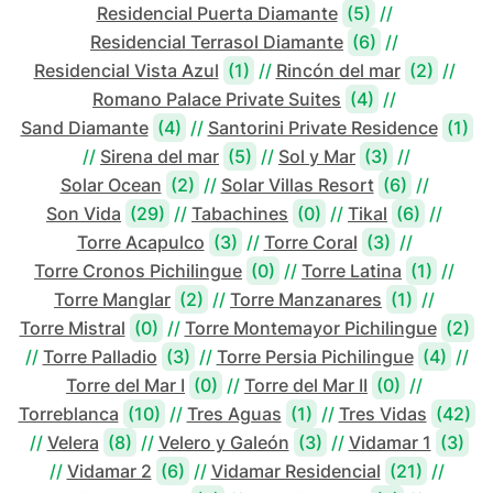
Residencial Puerta Diamante
(5)
//
Residencial Terrasol Diamante
(6)
//
Residencial Vista Azul
(1)
//
Rincón del mar
(2)
//
Romano Palace Private Suites
(4)
//
Sand Diamante
(4)
//
Santorini Private Residence
(1)
//
Sirena del mar
(5)
//
Sol y Mar
(3)
//
Solar Ocean
(2)
//
Solar Villas Resort
(6)
//
Son Vida
(29)
//
Tabachines
(0)
//
Tikal
(6)
//
Torre Acapulco
(3)
//
Torre Coral
(3)
//
Torre Cronos Pichilingue
(0)
//
Torre Latina
(1)
//
Torre Manglar
(2)
//
Torre Manzanares
(1)
//
Torre Mistral
(0)
//
Torre Montemayor Pichilingue
(2)
//
Torre Palladio
(3)
//
Torre Persia Pichilingue
(4)
//
Torre del Mar I
(0)
//
Torre del Mar II
(0)
//
Torreblanca
(10)
//
Tres Aguas
(1)
//
Tres Vidas
(42)
//
Velera
(8)
//
Velero y Galeón
(3)
//
Vidamar 1
(3)
//
Vidamar 2
(6)
//
Vidamar Residencial
(21)
//