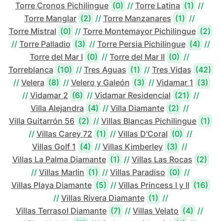
Torre Cronos Pichilingue
(0)
//
Torre Latina
(1)
//
Torre Manglar
(2)
//
Torre Manzanares
(1)
//
Torre Mistral
(0)
//
Torre Montemayor Pichilingue
(2)
//
Torre Palladio
(3)
//
Torre Persia Pichilingue
(4)
//
Torre del Mar I
(0)
//
Torre del Mar II
(0)
//
Torreblanca
(10)
//
Tres Aguas
(1)
//
Tres Vidas
(42)
//
Velera
(8)
//
Velero y Galeón
(3)
//
Vidamar 1
(3)
//
Vidamar 2
(6)
//
Vidamar Residencial
(21)
//
Villa Alejandra
(4)
//
Villa Diamante
(2)
//
Villa Guitarrón 56
(2)
//
Villas Blancas Pichilingue
(1)
//
Villas Carey 72
(1)
//
Villas D'Coral
(0)
//
Villas Golf 1
(4)
//
Villas Kimberley
(3)
//
Villas La Palma Diamante
(1)
//
Villas Las Rocas
(2)
//
Villas Marlin
(1)
//
Villas Paradiso
(0)
//
Villas Playa Diamante
(5)
//
Villas Princess I y II
(16)
//
Villas Rivera Diamante
(1)
//
Villas Terrasol Diamante
(7)
//
Villas Velato
(4)
//