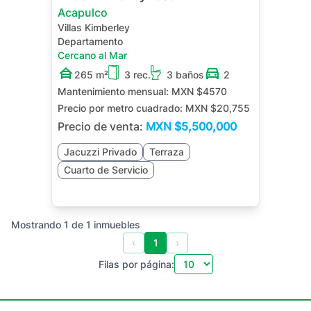
Acapulco
Villas Kimberley
Departamento
Cercano al Mar
265 m²
3 rec.
3 baños
2
Mantenimiento mensual:
MXN $4570
Precio por metro cuadrado:
MXN $20,755
Precio de venta:
MXN
$5,500,000
Jacuzzi Privado
Terraza
Cuarto de Servicio
Mostrando
1
de
1
inmuebles
‹
1
›
Filas por página: