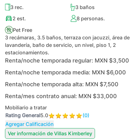
3
rec.
3
baños
2
est.
8
personas.
Pet Free
3 recámaras, 3.5 baños, terraza con jacuzzi, área de
lavandería, baño de servicio, un nivel, piso 1, 2
estacionamientos.
Renta/noche temporada regular:
MXN $3,500
Renta/noche temporada media:
MXN $6,000
Renta/noche temporada alta:
MXN $7,500
Renta/mes contrato anual:
MXN $33,000
Mobiliario a tratar
Rating General
5.0
(
0
)
Agregar Calificación
Ver información de
Villas Kimberley