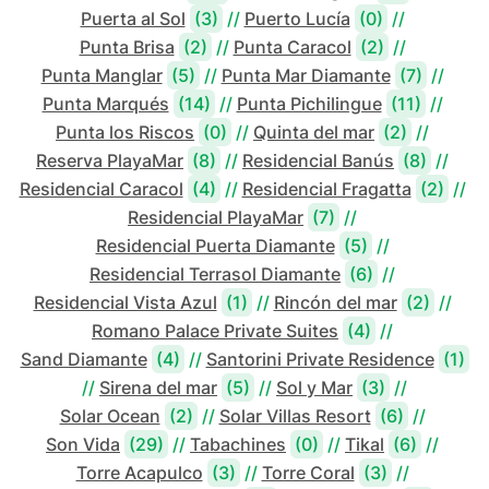
Puerta al Sol
(3)
//
Puerto Lucía
(0)
//
Punta Brisa
(2)
//
Punta Caracol
(2)
//
Punta Manglar
(5)
//
Punta Mar Diamante
(7)
//
Punta Marqués
(14)
//
Punta Pichilingue
(11)
//
Punta los Riscos
(0)
//
Quinta del mar
(2)
//
Reserva PlayaMar
(8)
//
Residencial Banús
(8)
//
Residencial Caracol
(4)
//
Residencial Fragatta
(2)
//
Residencial PlayaMar
(7)
//
Residencial Puerta Diamante
(5)
//
Residencial Terrasol Diamante
(6)
//
Residencial Vista Azul
(1)
//
Rincón del mar
(2)
//
Romano Palace Private Suites
(4)
//
Sand Diamante
(4)
//
Santorini Private Residence
(1)
//
Sirena del mar
(5)
//
Sol y Mar
(3)
//
Solar Ocean
(2)
//
Solar Villas Resort
(6)
//
Son Vida
(29)
//
Tabachines
(0)
//
Tikal
(6)
//
Torre Acapulco
(3)
//
Torre Coral
(3)
//