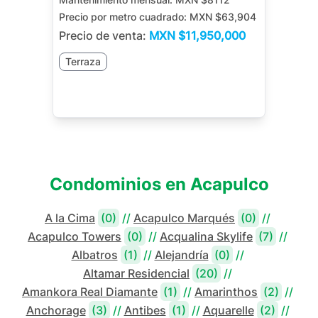
Precio por metro cuadrado:
MXN $63,904
Precio de venta:
MXN
$11,950,000
Terraza
Condominios en
Acapulco
A la Cima
(0)
//
Acapulco Marqués
(0)
//
Acapulco Towers
(0)
//
Acqualina Skylife
(7)
//
Albatros
(1)
//
Alejandría
(0)
//
Altamar Residencial
(20)
//
Amankora Real Diamante
(1)
//
Amarinthos
(2)
//
Anchorage
(3)
//
Antibes
(1)
//
Aquarelle
(2)
//