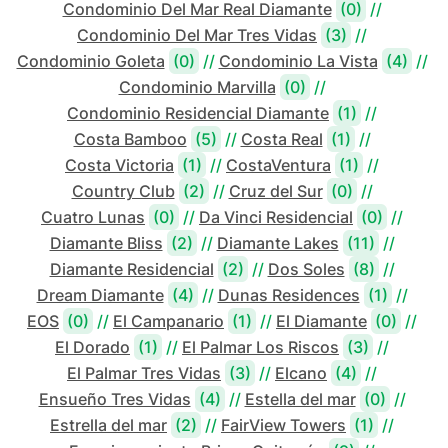
Condominio Del Mar Real Diamante
(0)
//
Condominio Del Mar Tres Vidas
(3)
//
Condominio Goleta
(0)
//
Condominio La Vista
(4)
//
Condominio Marvilla
(0)
//
Condominio Residencial Diamante
(1)
//
Costa Bamboo
(5)
//
Costa Real
(1)
//
Costa Victoria
(1)
//
CostaVentura
(1)
//
Country Club
(2)
//
Cruz del Sur
(0)
//
Cuatro Lunas
(0)
//
Da Vinci Residencial
(0)
//
Diamante Bliss
(2)
//
Diamante Lakes
(11)
//
Diamante Residencial
(2)
//
Dos Soles
(8)
//
Dream Diamante
(4)
//
Dunas Residences
(1)
//
EOS
(0)
//
El Campanario
(1)
//
El Diamante
(0)
//
El Dorado
(1)
//
El Palmar Los Riscos
(3)
//
El Palmar Tres Vidas
(3)
//
Elcano
(4)
//
Ensueño Tres Vidas
(4)
//
Estella del mar
(0)
//
Estrella del mar
(2)
//
FairView Towers
(1)
//