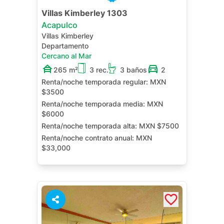
Villas Kimberley 1303
Acapulco
Villas Kimberley
Departamento
Cercano al Mar
265 m²
3 rec.
3 baños
2
Renta/noche temporada regular:
MXN
$3500
Renta/noche temporada media:
MXN
$6000
Renta/noche temporada alta:
MXN $7500
Renta/noche contrato anual:
MXN
$33,000
Jacuzzi Privado
Terraza
Cuarto de Servicio