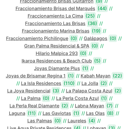
Fraccionamiento Brisas Guitarrón
(9)
//
Fraccionamiento Brisas del Marqués
(44)
//
Fraccionamiento La Cima
(25)
//
Fraccionamiento Las Brisas
(36)
//
Fraccionamiento Marina Brisas
(19)
//
Fraccionamiento Pichilingue
(0)
//
Galápagos
(0)
//
Gran Palma Residencial & SPA
(0)
//
Hilario Malpica 293
(0)
//
Ikaroa Residences & Beach Club
(5)
//
Joyas Diamante Plus
(1)
//
Joyas de Brisamar Regina 1
(1)
//
Kabah Mayan
(22)
//
La Isla Residences
(110)
//
La Jolla
(2)
//
La Joya Residencial
(3)
//
La Palapa Costa Azul
(2)
//
La Palma
(0)
//
La Perla Costa Azul
(1)
//
La Perla Real Diamante
(2)
//
Labna Mayan
(7)
//
Laguna
(11)
//
Las Gaviotas
(1)
//
Las Olas
(8)
//
Las Palmas
(0)
//
Laureles
(4)
//
Live Aqua Private Residences
(4)
//
Lobayan
(3)
//