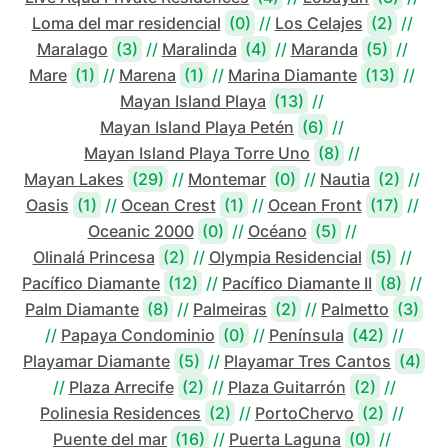
Loma del mar residencial
(0)
//
Los Celajes
(2)
//
Maralago
(3)
//
Maralinda
(4)
//
Maranda
(5)
//
Mare
(1)
//
Marena
(1)
//
Marina Diamante
(13)
//
Mayan Island Playa
(13)
//
Mayan Island Playa Petén
(6)
//
Mayan Island Playa Torre Uno
(8)
//
Mayan Lakes
(29)
//
Montemar
(0)
//
Nautia
(2)
//
Oasis
(1)
//
Ocean Crest
(1)
//
Ocean Front
(17)
//
Oceanic 2000
(0)
//
Océano
(5)
//
Olinalá Princesa
(2)
//
Olympia Residencial
(5)
//
Pacífico Diamante
(12)
//
Pacífico Diamante II
(8)
//
Palm Diamante
(8)
//
Palmeiras
(2)
//
Palmetto
(3)
//
Papaya Condominio
(0)
//
Península
(42)
//
Playamar Diamante
(5)
//
Playamar Tres Cantos
(4)
//
Plaza Arrecife
(2)
//
Plaza Guitarrón
(2)
//
Polinesia Residences
(2)
//
PortoChervo
(2)
//
Puente del mar
(16)
//
Puerta Laguna
(0)
//