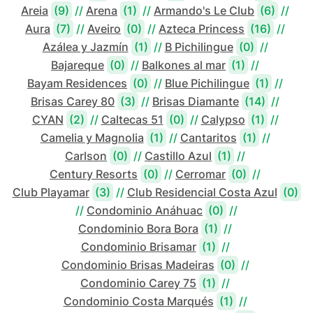
Areia
(9)
//
Arena
(1)
//
Armando's Le Club
(6)
//
Aura
(7)
//
Aveiro
(0)
//
Azteca Princess
(16)
//
Azálea y Jazmín
(1)
//
B Pichilingue
(0)
//
Bajareque
(0)
//
Balkones al mar
(1)
//
Bayam Residences
(0)
//
Blue Pichilingue
(1)
//
Brisas Carey 80
(3)
//
Brisas Diamante
(14)
//
CYAN
(2)
//
Caltecas 51
(0)
//
Calypso
(1)
//
Camelia y Magnolia
(1)
//
Cantaritos
(1)
//
Carlson
(0)
//
Castillo Azul
(1)
//
Century Resorts
(0)
//
Cerromar
(0)
//
Club Playamar
(3)
//
Club Residencial Costa Azul
(0)
//
Condominio Anáhuac
(0)
//
Condominio Bora Bora
(1)
//
Condominio Brisamar
(1)
//
Condominio Brisas Madeiras
(0)
//
Condominio Carey 75
(1)
//
Condominio Costa Marqués
(1)
//