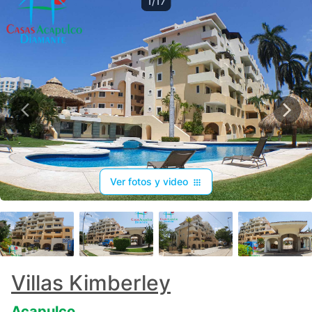
1/17
Ver fotos y video
+
13
Villas Kimberley
Acapulco