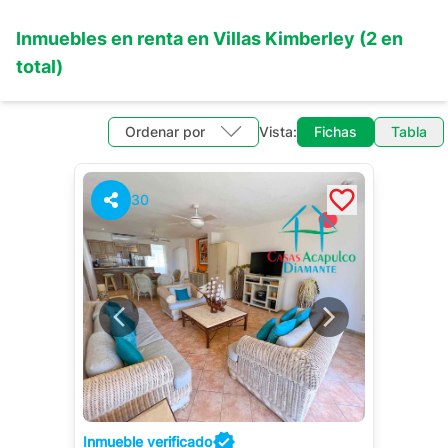
Inmuebles en
renta
en
Villas Kimberley
(
2
en
total)
Ordenar por
Vista:
Fichas
Tabla
30
Inmueble verificado