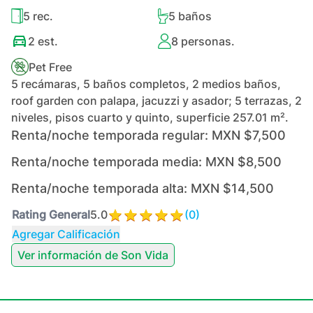
5
rec.
5
baños
2
est.
8
personas.
Pet Free
5 recámaras, 5 baños completos, 2 medios baños,
roof garden con palapa, jacuzzi y asador; 5 terrazas, 2
niveles, pisos cuarto y quinto, superficie 257.01 m².
Renta/noche temporada regular:
MXN $7,500
Renta/noche temporada media:
MXN $8,500
Renta/noche temporada alta:
MXN $14,500
Rating General
5.0
(
0
)
Agregar Calificación
Ver información de
Son Vida