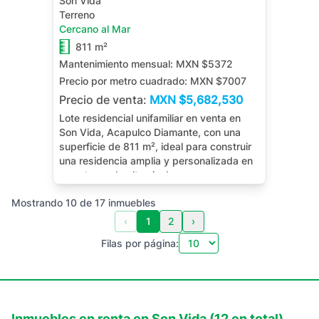
Son Vida
Terreno
Cercano al Mar
811 m²
Mantenimiento mensual:
MXN $5372
Precio por metro cuadrado:
MXN $7007
Precio de venta:
MXN
$5,682,530
Lote residencial unifamiliar en venta en
Son Vida, Acapulco Diamante, con una
superficie de 811 m², ideal para construir
una residencia amplia y personalizada en
un entorno de alto nivel.
Mostrando
10
de
17
inmuebles
‹
1
2
›
Filas por página:
Inmuebles en
renta
en
Son Vida
(
12
en total)