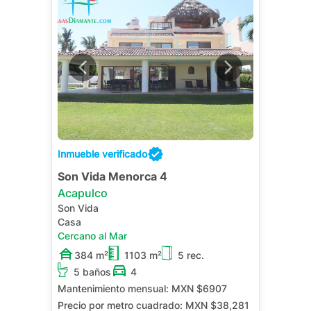
Inmueble verificado
Son Vida Menorca 4
Acapulco
Son Vida
Casa
Cercano al Mar
384 m²
1103 m²
5 rec.
5 baños
4
Mantenimiento mensual:
MXN $6907
Precio por metro cuadrado:
MXN $38,281