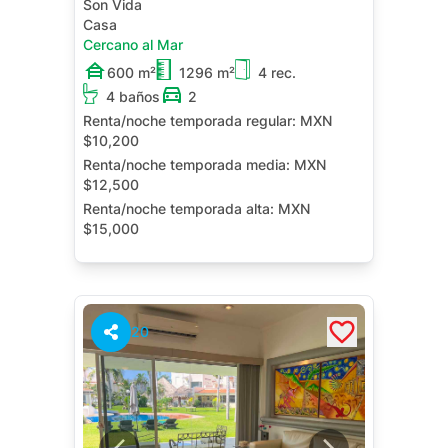
Son Vida
Casa
Cercano al Mar
600 m²
1296 m²
4 rec.
4 baños
2
Renta/noche temporada regular:
MXN
$10,200
Renta/noche temporada media:
MXN
$12,500
Renta/noche temporada alta:
MXN
$15,000
Renta/noche contrato anual:
MXN
$60,000
Terraza
Roof Garden
20
Cuarto de Servicio
Jardín