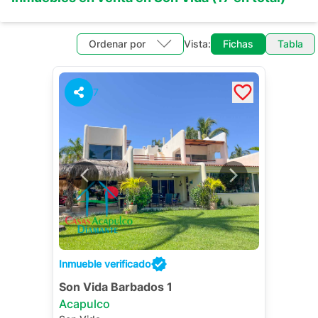
Ordenar por
Vista:
Fichas
Tabla
7
Inmueble verificado
Son Vida Barbados 1
Acapulco