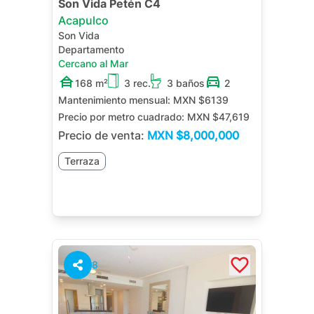
Son Vida Petén C4
Acapulco
Son Vida
Departamento
Cercano al Mar
168 m²
3 rec.
3 baños
2
Mantenimiento mensual:
MXN $6139
Precio por metro cuadrado:
MXN $47,619
Precio de venta:
MXN
$8,000,000
Terraza
8