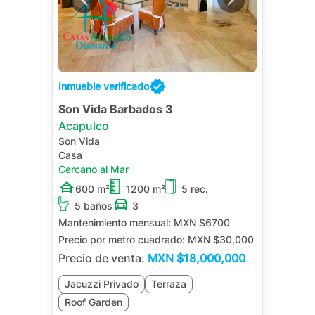
Inmueble verificado
Son Vida Barbados 3
Acapulco
Son Vida
Casa
Cercano al Mar
600 m²
1200 m²
5 rec.
5 baños
3
Mantenimiento mensual:
MXN $6700
Precio por metro cuadrado:
MXN $30,000
Precio de venta:
MXN
$18,000,000
Jacuzzi Privado
Terraza
Roof Garden