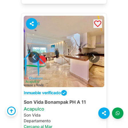
Renta/noche contrato anual:
MXN
$90,000
Jacuzzi Privado
Terraza
6
Roof Garden
Cuarto de Servicio
Jardín
Inmueble verificado
Son Vida Bonampak PH A 11
Acapulco
Son Vida
Departamento
Cercano al Mar