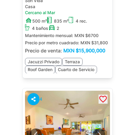
Son Vida
Casa
Cercano al Mar
500 m²
835 m²
4 rec.
4 baños
2
Mantenimiento mensual:
MXN $6700
Precio por metro cuadrado:
MXN $31,800
Precio de venta:
MXN
$15,900,000
Jacuzzi Privado
Terraza
Roof Garden
Cuarto de Servicio
4