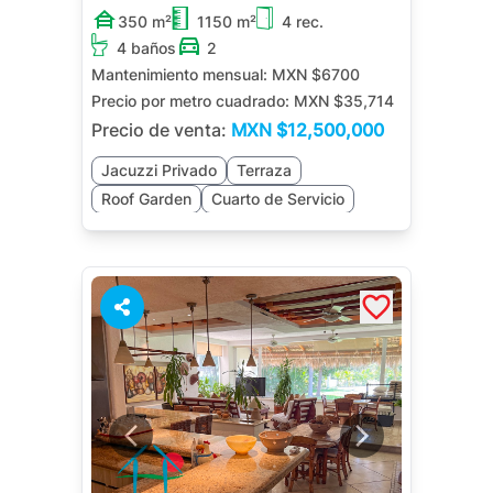
350 m²
1150 m²
4 rec.
4 baños
2
Mantenimiento mensual:
MXN $6700
Precio por metro cuadrado:
MXN $35,714
Precio de venta:
MXN
$12,500,000
Jacuzzi Privado
Terraza
Roof Garden
Cuarto de Servicio
Jardín