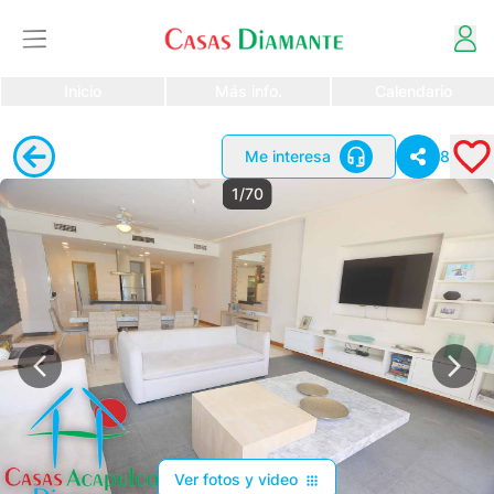
Inicio
Más info.
Calendario
Me interesa
8
1/70
Ver fotos y video