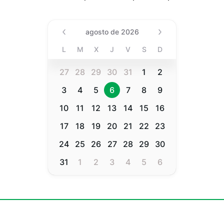
Date (Min Date Value), agost
agosto de 2026
L
M
X
J
V
S
D
27
28
29
30
31
1
2
3
4
5
6
7
8
9
10
11
12
13
14
15
16
17
18
19
20
21
22
23
24
25
26
27
28
29
30
31
1
2
3
4
5
6