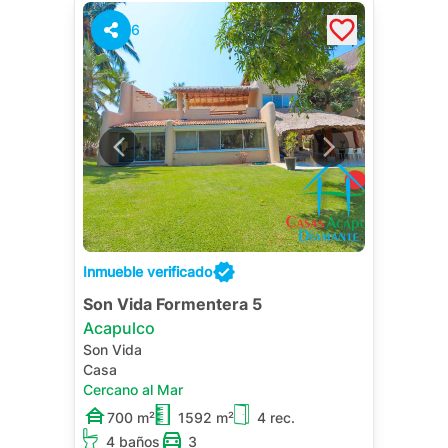
6
Inmueble verificado
Son Vida Formentera 5
Acapulco
Son Vida
Casa
Cercano al Mar
700 m²
1592 m²
4 rec.
4 baños
3