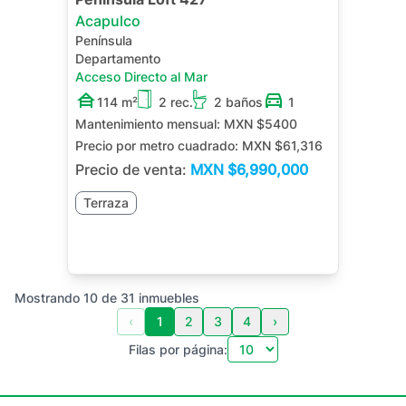
Acapulco
Península
Departamento
Acceso Directo al Mar
114 m²
2 rec.
2 baños
1
Mantenimiento mensual:
MXN $5400
Precio por metro cuadrado:
MXN $61,316
Precio de venta:
MXN
$6,990,000
Terraza
Mostrando
10
de
31
inmuebles
‹
1
2
3
4
›
Filas por página: