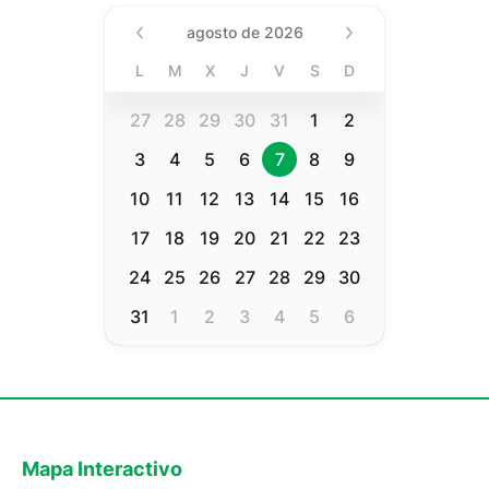
Date (Min Date Value), agost
agosto de 2026
L
M
X
J
V
S
D
27
28
29
30
31
1
2
3
4
5
6
7
8
9
10
11
12
13
14
15
16
17
18
19
20
21
22
23
24
25
26
27
28
29
30
31
1
2
3
4
5
6
Mapa Interactivo