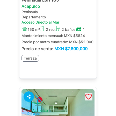
Península Loft 105
Acapulco
Península
Departamento
Acceso Directo al Mar
150 m²
2 rec.
2 baños
1
Mantenimiento mensual:
MXN $5824
Precio por metro cuadrado:
MXN $52,000
Precio de venta:
MXN
$7,800,000
Terraza