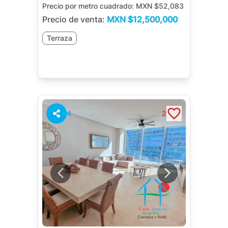
Precio por metro cuadrado:
MXN $52,083
Precio de venta:
MXN
$12,500,000
Terraza
4
2