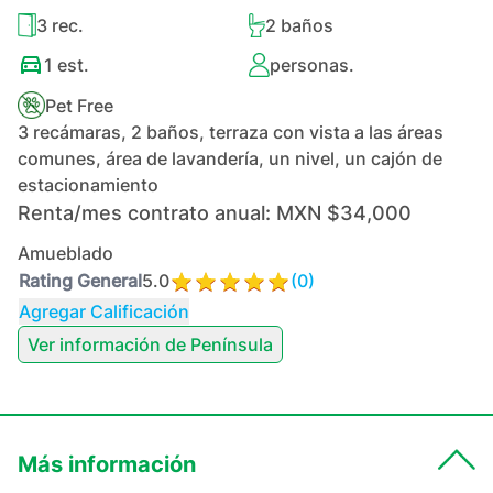
3
rec.
2
baños
1
est.
personas.
Pet Free
3 recámaras, 2 baños, terraza con vista a las áreas
comunes, área de lavandería, un nivel, un cajón de
estacionamiento
Renta/mes contrato anual:
MXN $34,000
Amueblado
Rating General
5.0
(
0
)
Agregar Calificación
Ver información de
Península
Más información