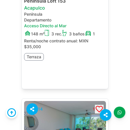
Península Loft 153
Acapulco
Península
Departamento
Acceso Directo al Mar
148 m²
3 rec.
3 baños
1
Renta/noche contrato anual:
MXN
$35,000
Terraza
14
1