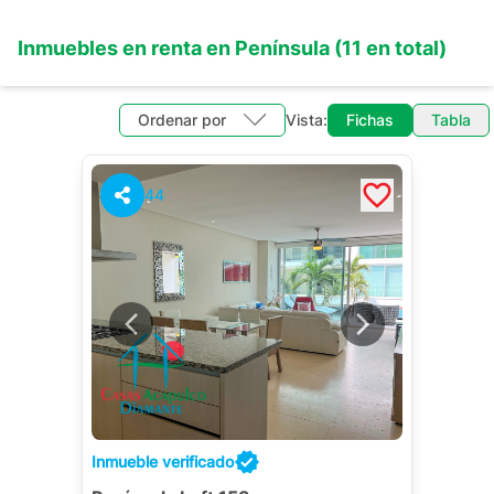
Inmuebles en
renta
en
Península
(
11
en total)
Ordenar por
Vista:
Fichas
Tabla
44
Inmueble verificado