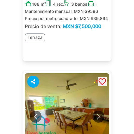
188 m²
4 rec.
3 baños
1
Mantenimiento mensual:
MXN $9596
Precio por metro cuadrado:
MXN $39,894
Precio de venta:
MXN
$7,500,000
Terraza
1