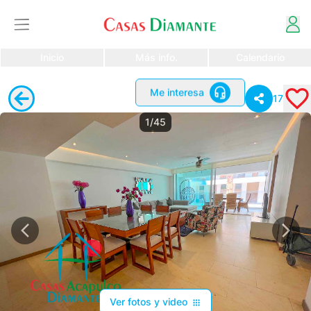
Inicio
Más info.
Calendario
Me interesa
17
1/45
Ver fotos y video