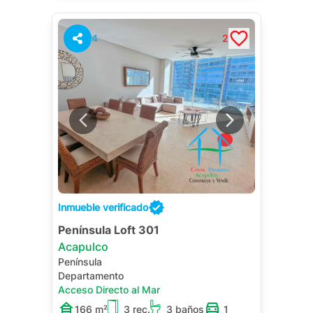
4
2
Inmueble verificado
Península Loft 301
Acapulco
Península
Departamento
Acceso Directo al Mar
166 m²
3 rec.
3 baños
1