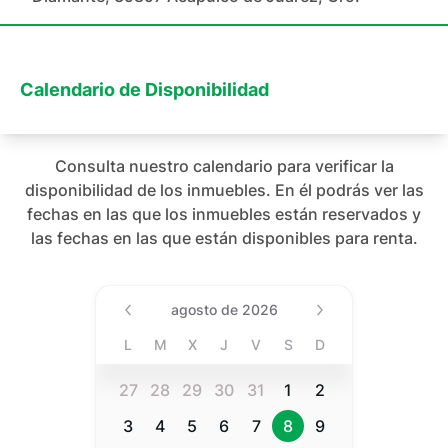
Calendario de Disponibilidad
Consulta nuestro calendario para verificar la
disponibilidad de los inmuebles. En él podrás ver las
fechas en las que los inmuebles están reservados y
las fechas en las que están disponibles para renta.
Date (Min Date Value), agost
agosto de 2026
L
M
X
J
V
S
D
27
28
29
30
31
1
2
3
4
5
6
7
8
9