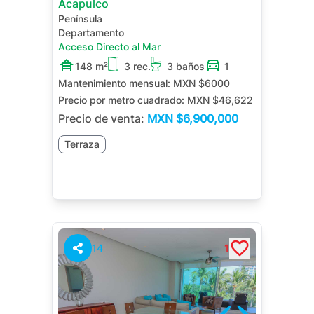
Acapulco
Península
Departamento
Acceso Directo al Mar
148 m²
3 rec.
3 baños
1
Mantenimiento mensual:
MXN $6000
Precio por metro cuadrado:
MXN $46,622
Precio de venta:
MXN
$6,900,000
Terraza
14
1