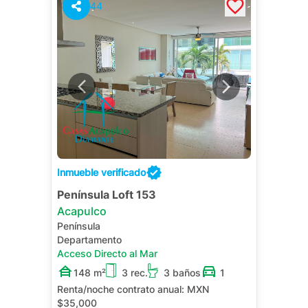
44
Inmueble verificado
Península Loft 153
Acapulco
Península
Departamento
Acceso Directo al Mar
148 m²
3 rec.
3 baños
1
Renta/noche contrato anual:
MXN
$35,000