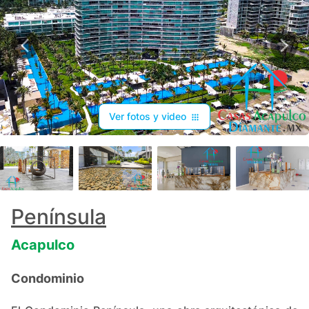
Ver fotos y video
+
84
Península
Acapulco
Condominio