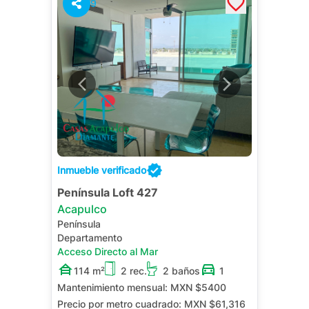
9
Inmueble verificado
Península Loft 427
Acapulco
Península
Departamento
Acceso Directo al Mar
114 m²
2 rec.
2 baños
1
Mantenimiento mensual:
MXN $5400
Precio por metro cuadrado:
MXN $61,316