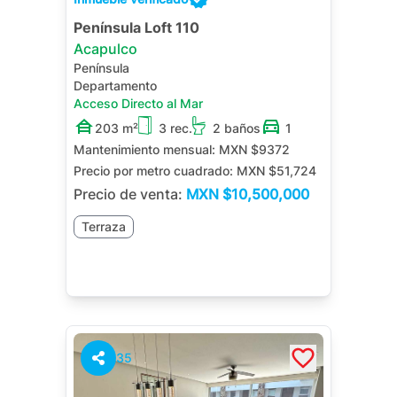
Península Loft 110
Acapulco
Península
Departamento
Acceso Directo al Mar
203 m²
3 rec.
2 baños
1
Mantenimiento mensual:
MXN $9372
Precio por metro cuadrado:
MXN $51,724
Precio de venta:
MXN
$10,500,000
Terraza
35