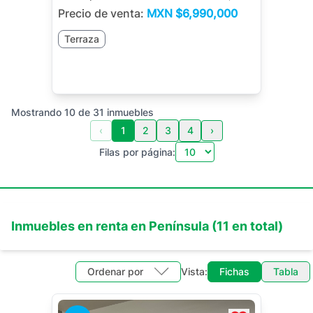
Precio de venta:
MXN
$6,990,000
Terraza
Mostrando
10
de
31
inmuebles
‹
1
2
3
4
›
Filas por página:
Inmuebles en
renta
en
Península
(
11
en total)
Ordenar por
Vista:
Fichas
Tabla