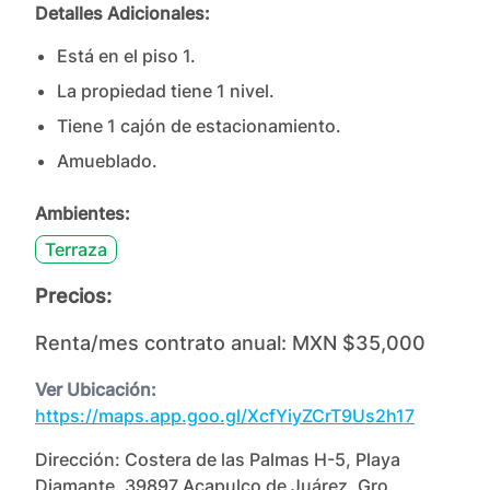
Detalles Adicionales:
Está en el piso
1
.
La propiedad tiene
1
nivel
.
Tiene
1
cajón
de estacionamiento.
Amueblado.
Ambientes:
Terraza
Precios:
Renta/mes contrato anual:
MXN $35,000
Ver Ubicación:
https://maps.app.goo.gl/XcfYiyZCrT9Us2h17
Dirección:
Costera de las Palmas H-5, Playa
Diamante, 39897 Acapulco de Juárez, Gro.