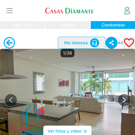
Más info.
Mapa
Condominio
Me interesa
44
1/38
Ver fotos y video