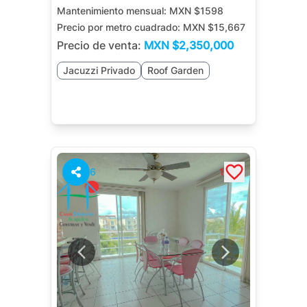
Mantenimiento mensual:
MXN $1598
Precio por metro cuadrado:
MXN $15,667
Precio de venta:
MXN
$2,350,000
Jacuzzi Privado
Roof Garden
6
1