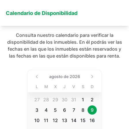
Calendario de Disponibilidad
Consulta nuestro calendario para verificar la
disponibilidad de los inmuebles. En él podrás ver las
fechas en las que los inmuebles están reservados y
las fechas en las que están disponibles para renta.
Date (Min Date Value), agost
agosto de 2026
L
M
X
J
V
S
D
27
28
29
30
31
1
2
3
4
5
6
7
8
9
10
11
12
13
14
15
16