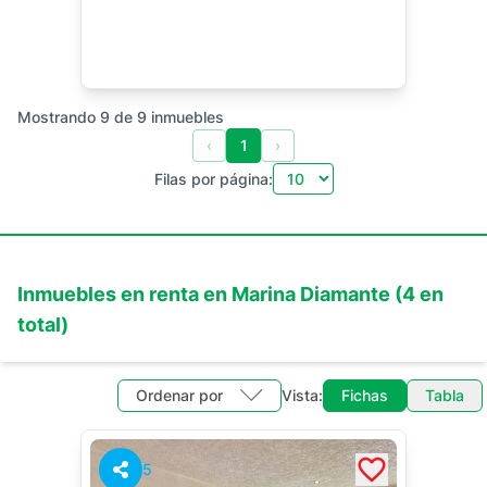
Mostrando
9
de
9
inmuebles
‹
1
›
Filas por página:
Inmuebles en
renta
en
Marina Diamante
(
4
en
total)
Ordenar por
Vista:
Fichas
Tabla
5