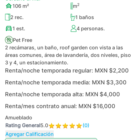
2
106
m²
m
2
rec.
1
baños
1
est.
4
personas.
Pet Free
2 recámaras, un baño, roof garden con vista a las
áreas comunes, área de lavandería, dos niveles, piso
3 y 4, un estacionamiento.
Renta/noche temporada regular:
MXN $2,200
Renta/noche temporada media:
MXN $3,300
Renta/noche temporada alta:
MXN $4,000
Renta/mes contrato anual:
MXN $16,000
Amueblado
Rating General
5.0
(
0
)
Agregar Calificación