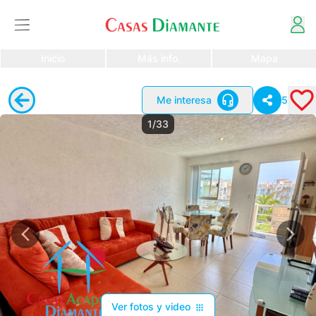
Inicio
Más info.
Mapa
Me interesa
5
1/33
Ver fotos y video