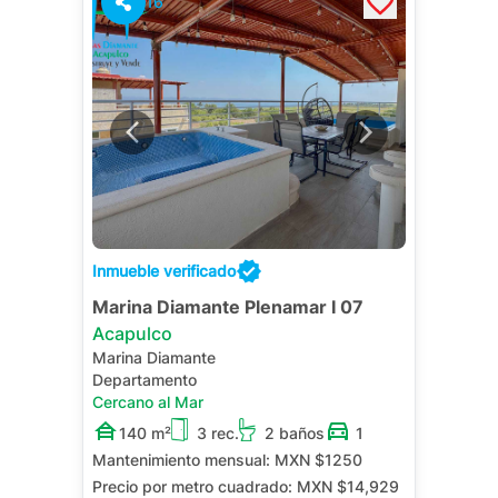
16
Inmueble verificado
Marina Diamante Plenamar I 07
Acapulco
Marina Diamante
Departamento
Cercano al Mar
140 m²
3 rec.
2 baños
1
Mantenimiento mensual:
MXN $1250
Precio por metro cuadrado:
MXN $14,929