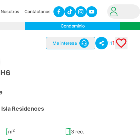
Nosotros
Contáctanos
Condominio
1
Me interesa
11
 H6
e
 Isla Residences
2
m
3
rec.