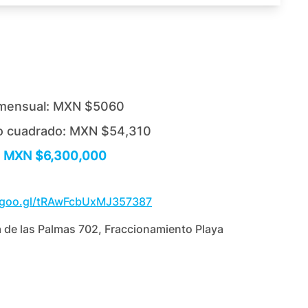
mensual:
MXN $5060
o cuadrado:
MXN $54,310
MXN $6,300,000
p.goo.gl/tRAwFcbUxMJ357387
 de las Palmas 702, Fraccionamiento Playa