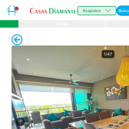
Acapulco
Busc
Inicio
1/47