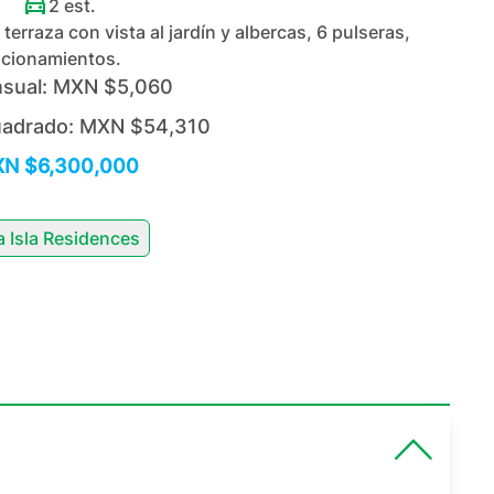
2
est.
terraza con vista al jardín y albercas, 6 pulseras,
tacionamientos.
sual:
MXN $5,060
uadrado:
MXN $54,310
N $6,300,000
a Isla Residences