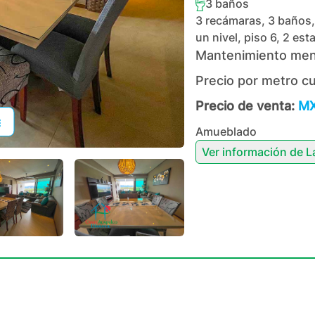
3
baños
3 recámaras, 3 baños, 
un nivel, piso 6, 2 es
Mantenimiento men
Precio por metro c
Precio de venta:
MX
Amueblado
Ver información de
L
+
43