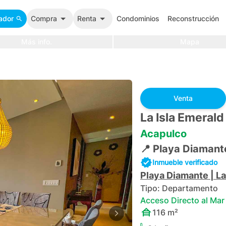
ador
Compra
Renta
Condominios
Reconstrucción
Más info.
Mapa
Venta
La Isla Emerald
Acapulco
📍
Playa Diamant
Inmueble verificado
Playa Diamante
|
La
Tipo:
Departamento
Acceso Directo al Mar
116
m²