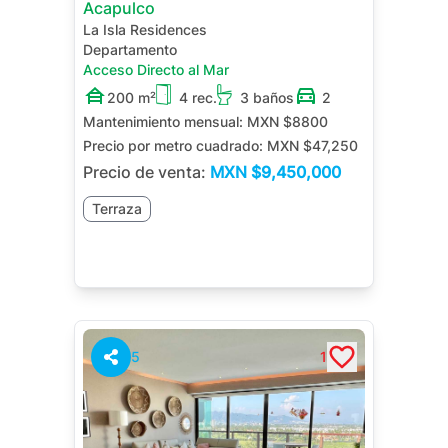
Acapulco
La Isla Residences
Departamento
Acceso Directo al Mar
200 m²
4 rec.
3 baños
2
Mantenimiento mensual:
MXN $8800
Precio por metro cuadrado:
MXN $47,250
Precio de venta:
MXN
$9,450,000
Terraza
5
1