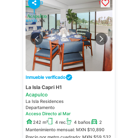
3
1
Inmueble verificado
La Isla Capri H1
Acapulco
La Isla Residences
Departamento
Acceso Directo al Mar
242 m²
4 rec.
4 baños
2
Mantenimiento mensual:
MXN $10,890
Precio por metro cuadrado:
MXN $59,532