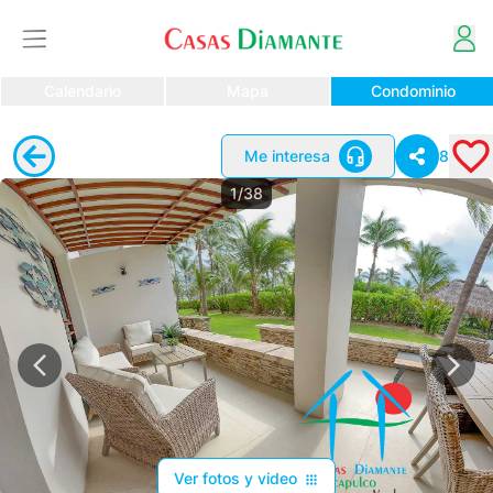
Calendario
Mapa
Condominio
Me interesa
8
1/38
Ver fotos y video