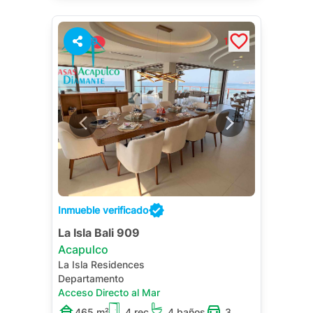
9
1
Inmueble verificado
La Isla Bali 909
Acapulco
La Isla Residences
Departamento
Acceso Directo al Mar
465 m²
4 rec.
4 baños
3