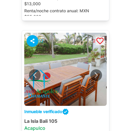
$13,000
Renta/noche contrato anual:
MXN
$55,000
Terraza
Jardín
52
2
Inmueble verificado
La Isla Bali 105
Acapulco