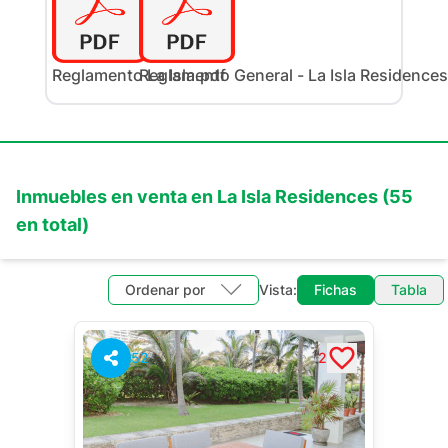
Reglamento La Isla.pdf
Reglamento General - La Isla Residences
Inmuebles en
venta
en
La Isla Residences
(
55
en total)
Ordenar por
Vista:
Fichas
Tabla
52
2