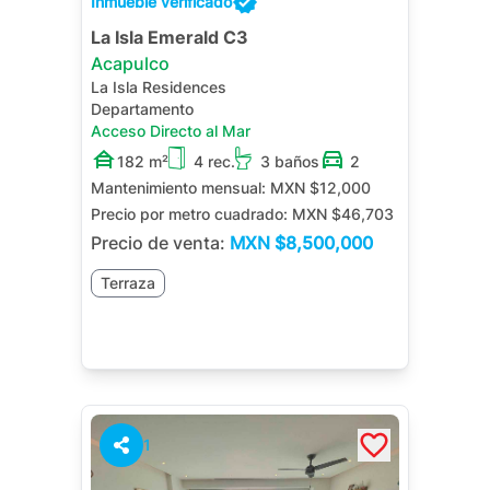
Inmueble verificado
La Isla Emerald C3
Acapulco
La Isla Residences
Departamento
Acceso Directo al Mar
182 m²
4 rec.
3 baños
2
Mantenimiento mensual:
MXN $12,000
Precio por metro cuadrado:
MXN $46,703
Precio de venta:
MXN
$8,500,000
Terraza
1