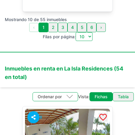
Mostrando
10
de
55
inmuebles
‹
1
2
3
4
5
6
›
Filas por página:
Inmuebles en
renta
en
La Isla Residences
(
54
en total)
Ordenar por
Vista:
Fichas
Tabla
8