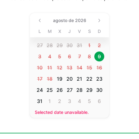
Date (Min Date Value), agost
agosto de 2026
L
M
X
J
V
S
D
27
28
29
30
31
1
2
3
4
5
6
7
8
9
10
11
12
13
14
15
16
17
18
19
20
21
22
23
24
25
26
27
28
29
30
31
1
2
3
4
5
6
Selected date unavailable.