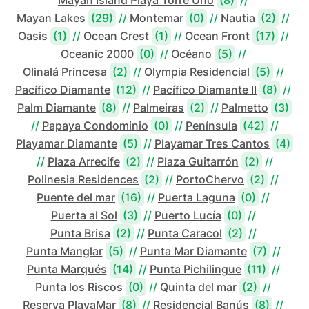
Mayan Island Playa Torre Uno
(8)
//
Mayan Lakes
(29)
//
Montemar
(0)
//
Nautia
(2)
//
Oasis
(1)
//
Ocean Crest
(1)
//
Ocean Front
(17)
//
Oceanic 2000
(0)
//
Océano
(5)
//
Olinalá Princesa
(2)
//
Olympia Residencial
(5)
//
Pacífico Diamante
(12)
//
Pacífico Diamante II
(8)
//
Palm Diamante
(8)
//
Palmeiras
(2)
//
Palmetto
(3)
//
Papaya Condominio
(0)
//
Península
(42)
//
Playamar Diamante
(5)
//
Playamar Tres Cantos
(4)
//
Plaza Arrecife
(2)
//
Plaza Guitarrón
(2)
//
Polinesia Residences
(2)
//
PortoChervo
(2)
//
Puente del mar
(16)
//
Puerta Laguna
(0)
//
Puerta al Sol
(3)
//
Puerto Lucía
(0)
//
Punta Brisa
(2)
//
Punta Caracol
(2)
//
Punta Manglar
(5)
//
Punta Mar Diamante
(7)
//
Punta Marqués
(14)
//
Punta Pichilingue
(11)
//
Punta los Riscos
(0)
//
Quinta del mar
(2)
//
Reserva PlayaMar
(8)
//
Residencial Banús
(8)
//