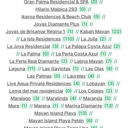
Gran Palma Residencial & SPA
(0)
//
Hilario Malpica 293
(0)
//
Ikaroa Residences & Beach Club
(5)
//
Joyas Diamante Plus
(1)
//
Joyas de Brisamar Regina 1
(1)
//
Kabah Mayan
(22)
//
La Isla Residences
(110)
//
La Jolla
(2)
//
La Joya Residencial
(3)
//
La Palapa Costa Azul
(2)
//
La Palma
(0)
//
La Perla Costa Azul
(1)
//
La Perla Real Diamante
(2)
//
Labna Mayan
(7)
//
Laguna
(11)
//
Las Gaviotas
(1)
//
Las Olas
(8)
//
Las Palmas
(0)
//
Laureles
(4)
//
Live Aqua Private Residences
(4)
//
Lobayan
(3)
//
Loma del mar residencial
(0)
//
Los Celajes
(2)
//
Maralago
(3)
//
Maralinda
(4)
//
Maranda
(5)
//
Mare
(1)
//
Marena
(1)
//
Marina Diamante
(13)
//
Mayan Island Playa
(13)
//
Mayan Island Playa Petén
(6)
//