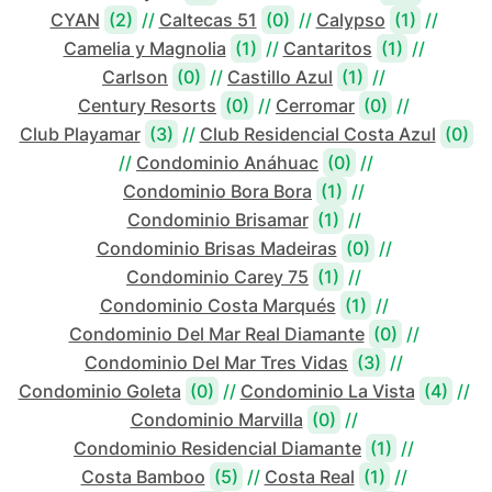
CYAN
(2)
//
Caltecas 51
(0)
//
Calypso
(1)
//
Camelia y Magnolia
(1)
//
Cantaritos
(1)
//
Carlson
(0)
//
Castillo Azul
(1)
//
Century Resorts
(0)
//
Cerromar
(0)
//
Club Playamar
(3)
//
Club Residencial Costa Azul
(0)
//
Condominio Anáhuac
(0)
//
Condominio Bora Bora
(1)
//
Condominio Brisamar
(1)
//
Condominio Brisas Madeiras
(0)
//
Condominio Carey 75
(1)
//
Condominio Costa Marqués
(1)
//
Condominio Del Mar Real Diamante
(0)
//
Condominio Del Mar Tres Vidas
(3)
//
Condominio Goleta
(0)
//
Condominio La Vista
(4)
//
Condominio Marvilla
(0)
//
Condominio Residencial Diamante
(1)
//
Costa Bamboo
(5)
//
Costa Real
(1)
//