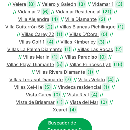
//
Velera
(8)
//
Velero y Galeón
(3)
//
Vidamar 1
(3)
//
Vidamar 2
(6)
//
Vidamar Residencial
(21)
//
Villa Alejandra
(4)
//
Villa Diamante
(2)
//
Villa Guitarrón 56
(2)
//
Villas Blancas Pichilingue
(1)
//
Villas Carey 72
(1)
//
Villas D'Coral
(0)
//
Villas Golf 1
(4)
//
Villas Kimberley
(3)
//
Villas La Palma Diamante
(1)
//
Villas Las Rocas
(2)
//
Villas Marlin
(1)
//
Villas Paradiso
(0)
//
Villas Playa Diamante
(5)
//
Villas Princess I y II
(16)
//
Villas Rivera Diamante
(1)
//
Villas Terrasol Diamante
(7)
//
Villas Velato
(4)
//
Villas Xel-Ha
(5)
//
Vindeza residencial
(1)
//
Vista Carey
(0)
//
Vista Real
(4)
//
Vista de Brisamar
(1)
//
Vista del Mar
(0)
//
Xcaret
(4)
Buscador de
Condominios