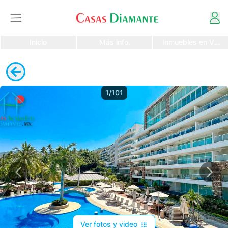
Inicio
Más info.
Inmuebles en Vent
1/101
Ver fotos y video