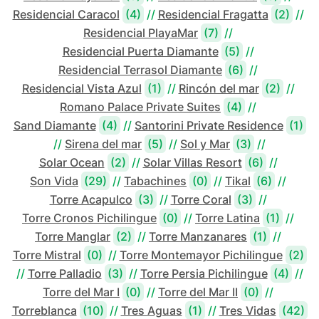
Residencial Caracol
(4)
//
Residencial Fragatta
(2)
//
Residencial PlayaMar
(7)
//
Residencial Puerta Diamante
(5)
//
Residencial Terrasol Diamante
(6)
//
Residencial Vista Azul
(1)
//
Rincón del mar
(2)
//
Romano Palace Private Suites
(4)
//
Sand Diamante
(4)
//
Santorini Private Residence
(1)
//
Sirena del mar
(5)
//
Sol y Mar
(3)
//
Solar Ocean
(2)
//
Solar Villas Resort
(6)
//
Son Vida
(29)
//
Tabachines
(0)
//
Tikal
(6)
//
Torre Acapulco
(3)
//
Torre Coral
(3)
//
Torre Cronos Pichilingue
(0)
//
Torre Latina
(1)
//
Torre Manglar
(2)
//
Torre Manzanares
(1)
//
Torre Mistral
(0)
//
Torre Montemayor Pichilingue
(2)
//
Torre Palladio
(3)
//
Torre Persia Pichilingue
(4)
//
Torre del Mar I
(0)
//
Torre del Mar II
(0)
//
Torreblanca
(10)
//
Tres Aguas
(1)
//
Tres Vidas
(42)