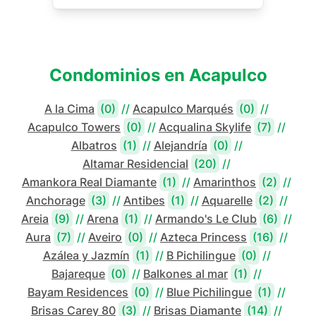
Condominios en
Acapulco
A la Cima
(0)
//
Acapulco Marqués
(0)
//
Acapulco Towers
(0)
//
Acqualina Skylife
(7)
//
Albatros
(1)
//
Alejandría
(0)
//
Altamar Residencial
(20)
//
Amankora Real Diamante
(1)
//
Amarinthos
(2)
//
Anchorage
(3)
//
Antibes
(1)
//
Aquarelle
(2)
//
Areia
(9)
//
Arena
(1)
//
Armando's Le Club
(6)
//
Aura
(7)
//
Aveiro
(0)
//
Azteca Princess
(16)
//
Azálea y Jazmín
(1)
//
B Pichilingue
(0)
//
Bajareque
(0)
//
Balkones al mar
(1)
//
Bayam Residences
(0)
//
Blue Pichilingue
(1)
//
Brisas Carey 80
(3)
//
Brisas Diamante
(14)
//