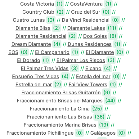
Costa Victoria
(1)
//
CostaVentura
(1)
//
Country Club
(2)
//
Cruz del Sur
(0)
//
Cuatro Lunas
(0)
//
Da Vinci Residencial
(0)
//
Diamante Bliss
(2)
//
Diamante Lakes
(11)
//
Diamante Residencial
(2)
//
Dos Soles
(8)
//
Dream Diamante
(4)
//
Dunas Residences
(1)
//
EOS
(0)
//
El Campanario
(1)
//
El Diamante
(0)
//
El Dorado
(1)
//
El Palmar Los Riscos
(3)
//
El Palmar Tres Vidas
(3)
//
Elcano
(4)
//
Ensueño Tres Vidas
(4)
//
Estella del mar
(0)
//
Estrella del mar
(2)
//
FairView Towers
(1)
//
Fraccionamiento Brisas Guitarrón
(9)
//
Fraccionamiento Brisas del Marqués
(44)
//
Fraccionamiento La Cima
(25)
//
Fraccionamiento Las Brisas
(36)
//
Fraccionamiento Marina Brisas
(19)
//
Fraccionamiento Pichilingue
(0)
//
Galápagos
(0)
//