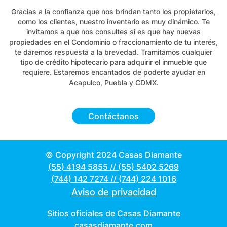
Gracias a la confianza que nos brindan tanto los propietarios,
como los clientes, nuestro inventario es muy dinámico. Te
invitamos a que nos consultes si es que hay nuevas
propiedades en el Condominio o fraccionamiento de tu interés,
te daremos respuesta a la brevedad. Tramitamos cualquier
tipo de crédito hipotecario para adquirir el inmueble que
requiere. Estaremos encantados de poderte ayudar en
Acapulco, Puebla y CDMX.
Contáctanos
© Copyright 2024 Casas Diamante
(55) 4194 5855
//
(55) 5402 5269
(744) 142 7274
//
(744) 224 1016
Aviso de privacidad
Sitios oficiales de Casas Diamante
casasdiamante.com