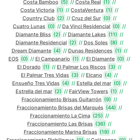
Costa Bamboo
(5)
//
Costa Real
(1)
//
Costa Victoria
(1)
//
CostaVentura
(1)
//
Country Club
(2)
//
Cruz del Sur
(0)
//
Cuatro Lunas
(0)
//
Da Vinci Residencial
(0)
//
Diamante Bliss
(2)
//
Diamante Lakes
(11)
//
Diamante Residencial
(2)
//
Dos Soles
(8)
//
Dream Diamante
(4)
//
Dunas Residences
(1)
//
EOS
(0)
//
El Campanario
(1)
//
El Diamante
(0)
//
El Dorado
(1)
//
El Palmar Los Riscos
(3)
//
El Palmar Tres Vidas
(3)
//
Elcano
(4)
//
Ensueño Tres Vidas
(4)
//
Estella del mar
(0)
//
Estrella del mar
(2)
//
FairView Towers
(1)
//
Fraccionamiento Brisas Guitarrón
(9)
//
Fraccionamiento Brisas del Marqués
(44)
//
Fraccionamiento La Cima
(25)
//
Fraccionamiento Las Brisas
(36)
//
Fraccionamiento Marina Brisas
(19)
//