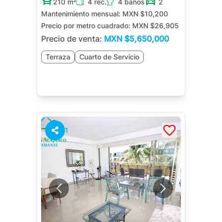
210 m²
4 rec.
4 baños
2
Mantenimiento mensual:
MXN $10,200
Precio por metro cuadrado:
MXN $26,905
Precio de venta:
MXN
$5,650,000
Terraza
Cuarto de Servicio
1