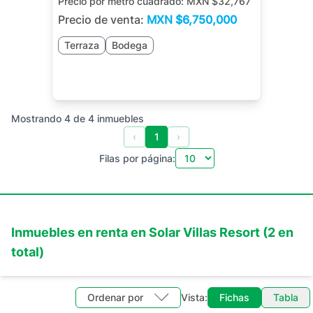
Precio por metro cuadrado:
MXN $32,767
Precio de venta:
MXN
$6,750,000
Terraza
Bodega
Mostrando
4
de
4
inmuebles
‹
1
›
Filas por página:
Inmuebles en
renta
en
Solar Villas Resort
(
2
en
total)
Ordenar por
Vista:
Fichas
Tabla