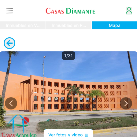
Inmuebles en Venta
Inmuebles en Renta
Mapa
1/31
Ver fotos y video