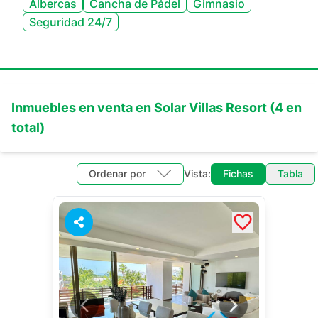
Albercas
Cancha de Pádel
Gimnasio
Seguridad 24/7
Inmuebles en
venta
en
Solar Villas Resort
(
4
en
total)
Ordenar por
Vista:
Fichas
Tabla