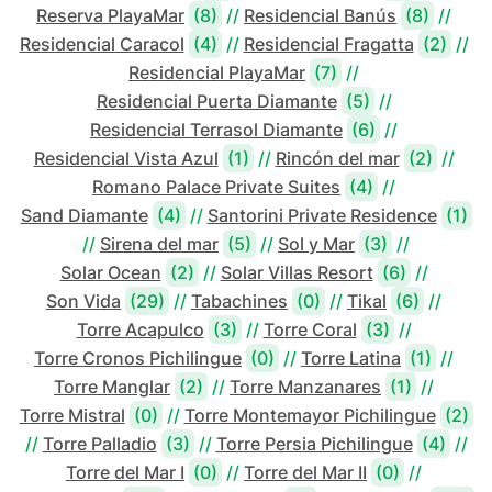
Reserva PlayaMar
(8)
//
Residencial Banús
(8)
//
Residencial Caracol
(4)
//
Residencial Fragatta
(2)
//
Residencial PlayaMar
(7)
//
Residencial Puerta Diamante
(5)
//
Residencial Terrasol Diamante
(6)
//
Residencial Vista Azul
(1)
//
Rincón del mar
(2)
//
Romano Palace Private Suites
(4)
//
Sand Diamante
(4)
//
Santorini Private Residence
(1)
//
Sirena del mar
(5)
//
Sol y Mar
(3)
//
Solar Ocean
(2)
//
Solar Villas Resort
(6)
//
Son Vida
(29)
//
Tabachines
(0)
//
Tikal
(6)
//
Torre Acapulco
(3)
//
Torre Coral
(3)
//
Torre Cronos Pichilingue
(0)
//
Torre Latina
(1)
//
Torre Manglar
(2)
//
Torre Manzanares
(1)
//
Torre Mistral
(0)
//
Torre Montemayor Pichilingue
(2)
//
Torre Palladio
(3)
//
Torre Persia Pichilingue
(4)
//
Torre del Mar I
(0)
//
Torre del Mar II
(0)
//