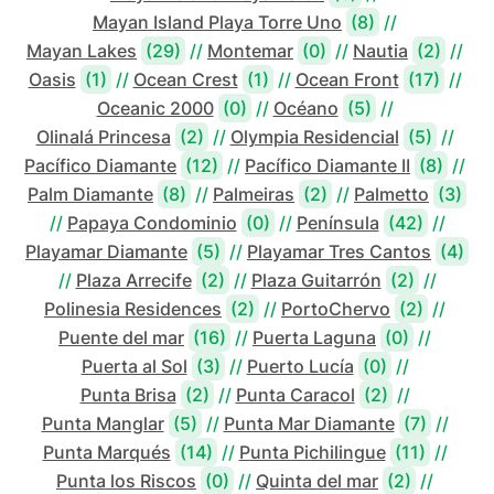
Mayan Island Playa Torre Uno
(8)
//
Mayan Lakes
(29)
//
Montemar
(0)
//
Nautia
(2)
//
Oasis
(1)
//
Ocean Crest
(1)
//
Ocean Front
(17)
//
Oceanic 2000
(0)
//
Océano
(5)
//
Olinalá Princesa
(2)
//
Olympia Residencial
(5)
//
Pacífico Diamante
(12)
//
Pacífico Diamante II
(8)
//
Palm Diamante
(8)
//
Palmeiras
(2)
//
Palmetto
(3)
//
Papaya Condominio
(0)
//
Península
(42)
//
Playamar Diamante
(5)
//
Playamar Tres Cantos
(4)
//
Plaza Arrecife
(2)
//
Plaza Guitarrón
(2)
//
Polinesia Residences
(2)
//
PortoChervo
(2)
//
Puente del mar
(16)
//
Puerta Laguna
(0)
//
Puerta al Sol
(3)
//
Puerto Lucía
(0)
//
Punta Brisa
(2)
//
Punta Caracol
(2)
//
Punta Manglar
(5)
//
Punta Mar Diamante
(7)
//
Punta Marqués
(14)
//
Punta Pichilingue
(11)
//
Punta los Riscos
(0)
//
Quinta del mar
(2)
//