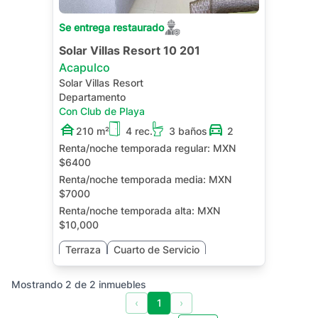
Se entrega restaurado
Solar Villas Resort 10 201
Acapulco
Solar Villas Resort
Departamento
Con Club de Playa
210 m²
4 rec.
3 baños
2
Renta/noche temporada regular:
MXN
$6400
Renta/noche temporada media:
MXN
$7000
Renta/noche temporada alta:
MXN
$10,000
Terraza
Cuarto de Servicio
Mostrando
2
de
2
inmuebles
‹
1
›