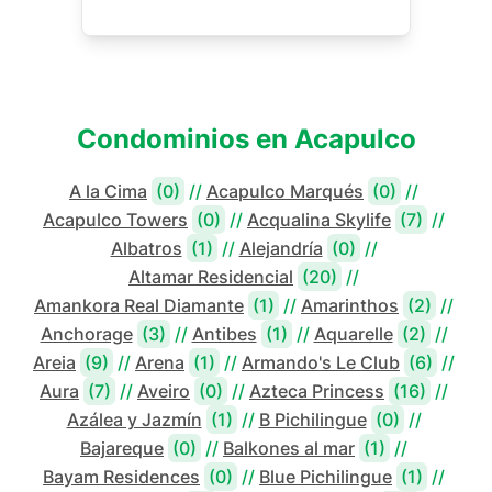
Condominios en
Acapulco
A la Cima
(0)
//
Acapulco Marqués
(0)
//
Acapulco Towers
(0)
//
Acqualina Skylife
(7)
//
Albatros
(1)
//
Alejandría
(0)
//
Altamar Residencial
(20)
//
Amankora Real Diamante
(1)
//
Amarinthos
(2)
//
Anchorage
(3)
//
Antibes
(1)
//
Aquarelle
(2)
//
Areia
(9)
//
Arena
(1)
//
Armando's Le Club
(6)
//
Aura
(7)
//
Aveiro
(0)
//
Azteca Princess
(16)
//
Azálea y Jazmín
(1)
//
B Pichilingue
(0)
//
Bajareque
(0)
//
Balkones al mar
(1)
//
Bayam Residences
(0)
//
Blue Pichilingue
(1)
//