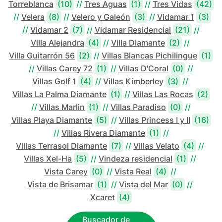
Torreblanca
(10)
//
Tres Aguas
(1)
//
Tres Vidas
(42)
//
Velera
(8)
//
Velero y Galeón
(3)
//
Vidamar 1
(3)
//
Vidamar 2
(7)
//
Vidamar Residencial
(21)
//
Villa Alejandra
(4)
//
Villa Diamante
(2)
//
Villa Guitarrón 56
(2)
//
Villas Blancas Pichilingue
(1)
//
Villas Carey 72
(1)
//
Villas D'Coral
(0)
//
Villas Golf 1
(4)
//
Villas Kimberley
(3)
//
Villas La Palma Diamante
(1)
//
Villas Las Rocas
(2)
//
Villas Marlin
(1)
//
Villas Paradiso
(0)
//
Villas Playa Diamante
(5)
//
Villas Princess I y II
(16)
//
Villas Rivera Diamante
(1)
//
Villas Terrasol Diamante
(7)
//
Villas Velato
(4)
//
Villas Xel-Ha
(5)
//
Vindeza residencial
(1)
//
Vista Carey
(0)
//
Vista Real
(4)
//
Vista de Brisamar
(1)
//
Vista del Mar
(0)
//
Xcaret
(4)
Buscador de