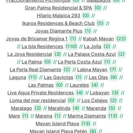
Fraccionamiento Pichilingue
(0)
//
Galápagos
(0)
//
Gran Palma Residencial & SPA
(0)
//
Hilario Malpica 293
(0)
//
Ikaroa Residences & Beach Club
(5)
//
Joyas Diamante Plus
(1)
//
Joyas de Brisamar Regina 1
(1)
//
Kabah Mayan
(22)
//
La Isla Residences
(110)
//
La Jolla
(2)
//
La Joya Residencial
(3)
//
La Palapa Costa Azul
(2)
//
La Palma
(0)
//
La Perla Costa Azul
(1)
//
La Perla Real Diamante
(2)
//
Labna Mayan
(7)
//
Laguna
(11)
//
Las Gaviotas
(1)
//
Las Olas
(8)
//
Las Palmas
(0)
//
Laureles
(4)
//
Live Aqua Private Residences
(4)
//
Lobayan
(3)
//
Loma del mar residencial
(0)
//
Los Celajes
(2)
//
Maralago
(3)
//
Maralinda
(4)
//
Maranda
(5)
//
Mare
(1)
//
Marena
(1)
//
Marina Diamante
(13)
//
Mayan Island Playa
(13)
//
Mayan Island Playa Petén
(6)
//