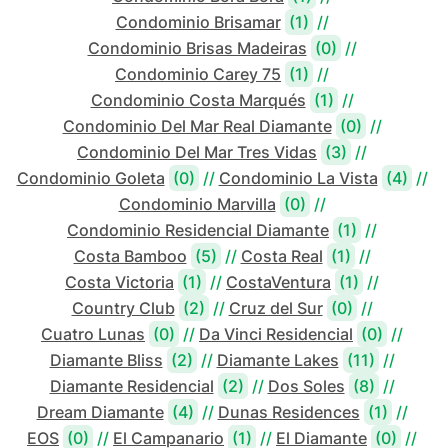
Condominio Brisamar
(1)
//
Condominio Brisas Madeiras
(0)
//
Condominio Carey 75
(1)
//
Condominio Costa Marqués
(1)
//
Condominio Del Mar Real Diamante
(0)
//
Condominio Del Mar Tres Vidas
(3)
//
Condominio Goleta
(0)
//
Condominio La Vista
(4)
//
Condominio Marvilla
(0)
//
Condominio Residencial Diamante
(1)
//
Costa Bamboo
(5)
//
Costa Real
(1)
//
Costa Victoria
(1)
//
CostaVentura
(1)
//
Country Club
(2)
//
Cruz del Sur
(0)
//
Cuatro Lunas
(0)
//
Da Vinci Residencial
(0)
//
Diamante Bliss
(2)
//
Diamante Lakes
(11)
//
Diamante Residencial
(2)
//
Dos Soles
(8)
//
Dream Diamante
(4)
//
Dunas Residences
(1)
//
EOS
(0)
//
El Campanario
(1)
//
El Diamante
(0)
//