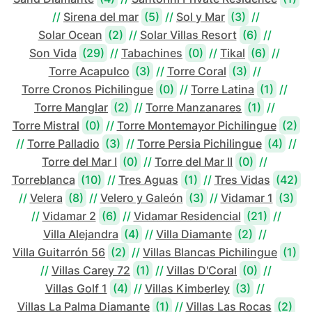
//
Sirena del mar
(5)
//
Sol y Mar
(3)
//
Solar Ocean
(2)
//
Solar Villas Resort
(6)
//
Son Vida
(29)
//
Tabachines
(0)
//
Tikal
(6)
//
Torre Acapulco
(3)
//
Torre Coral
(3)
//
Torre Cronos Pichilingue
(0)
//
Torre Latina
(1)
//
Torre Manglar
(2)
//
Torre Manzanares
(1)
//
Torre Mistral
(0)
//
Torre Montemayor Pichilingue
(2)
//
Torre Palladio
(3)
//
Torre Persia Pichilingue
(4)
//
Torre del Mar I
(0)
//
Torre del Mar II
(0)
//
Torreblanca
(10)
//
Tres Aguas
(1)
//
Tres Vidas
(42)
//
Velera
(8)
//
Velero y Galeón
(3)
//
Vidamar 1
(3)
//
Vidamar 2
(6)
//
Vidamar Residencial
(21)
//
Villa Alejandra
(4)
//
Villa Diamante
(2)
//
Villa Guitarrón 56
(2)
//
Villas Blancas Pichilingue
(1)
//
Villas Carey 72
(1)
//
Villas D'Coral
(0)
//
Villas Golf 1
(4)
//
Villas Kimberley
(3)
//
Villas La Palma Diamante
(1)
//
Villas Las Rocas
(2)