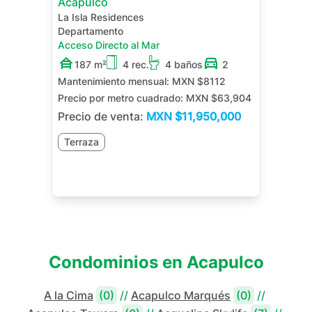
Acapulco
La Isla Residences
Departamento
Acceso Directo al Mar
187 m²
4 rec.
4 baños
2
Mantenimiento mensual:
MXN $8112
Precio por metro cuadrado:
MXN $63,904
Precio de venta:
MXN
$11,950,000
Terraza
Condominios en
Acapulco
A la Cima
(0)
//
Acapulco Marqués
(0)
//