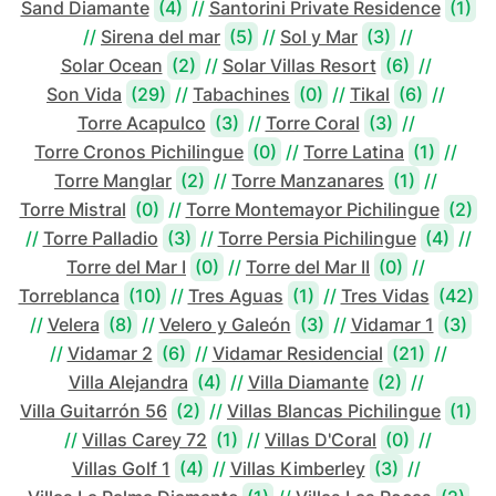
Sand Diamante
(4)
//
Santorini Private Residence
(1)
//
Sirena del mar
(5)
//
Sol y Mar
(3)
//
Solar Ocean
(2)
//
Solar Villas Resort
(6)
//
Son Vida
(29)
//
Tabachines
(0)
//
Tikal
(6)
//
Torre Acapulco
(3)
//
Torre Coral
(3)
//
Torre Cronos Pichilingue
(0)
//
Torre Latina
(1)
//
Torre Manglar
(2)
//
Torre Manzanares
(1)
//
Torre Mistral
(0)
//
Torre Montemayor Pichilingue
(2)
//
Torre Palladio
(3)
//
Torre Persia Pichilingue
(4)
//
Torre del Mar I
(0)
//
Torre del Mar II
(0)
//
Torreblanca
(10)
//
Tres Aguas
(1)
//
Tres Vidas
(42)
//
Velera
(8)
//
Velero y Galeón
(3)
//
Vidamar 1
(3)
//
Vidamar 2
(6)
//
Vidamar Residencial
(21)
//
Villa Alejandra
(4)
//
Villa Diamante
(2)
//
Villa Guitarrón 56
(2)
//
Villas Blancas Pichilingue
(1)
//
Villas Carey 72
(1)
//
Villas D'Coral
(0)
//
Villas Golf 1
(4)
//
Villas Kimberley
(3)
//