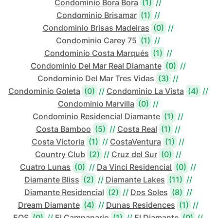
Condominio Bora Bora
(1)
//
Condominio Brisamar
(1)
//
Condominio Brisas Madeiras
(0)
//
Condominio Carey 75
(1)
//
Condominio Costa Marqués
(1)
//
Condominio Del Mar Real Diamante
(0)
//
Condominio Del Mar Tres Vidas
(3)
//
Condominio Goleta
(0)
//
Condominio La Vista
(4)
//
Condominio Marvilla
(0)
//
Condominio Residencial Diamante
(1)
//
Costa Bamboo
(5)
//
Costa Real
(1)
//
Costa Victoria
(1)
//
CostaVentura
(1)
//
Country Club
(2)
//
Cruz del Sur
(0)
//
Cuatro Lunas
(0)
//
Da Vinci Residencial
(0)
//
Diamante Bliss
(2)
//
Diamante Lakes
(11)
//
Diamante Residencial
(2)
//
Dos Soles
(8)
//
Dream Diamante
(4)
//
Dunas Residences
(1)
//
EOS
(0)
//
El Campanario
(1)
//
El Diamante
(0)
//