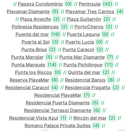
//
Papaya Condominio
(0)
//
Península
(42)
//
Playamar Diamante
(5)
//
Playamar Tres Cantos
(4)
//
Plaza Arrecife
(2)
//
Plaza Guitarrón
(2)
//
Polinesia Residences
(2)
//
PortoChervo
(2)
//
Puente del mar
(16)
//
Puerta Laguna
(0)
//
Puerta al Sol
(3)
//
Puerto Lucía
(0)
//
Punta Brisa
(2)
//
Punta Caracol
(2)
//
Punta Manglar
(5)
//
Punta Mar Diamante
(7)
//
Punta Marqués
(14)
//
Punta Pichilingue
(11)
//
Punta los Riscos
(0)
//
Quinta del mar
(2)
//
Reserva PlayaMar
(8)
//
Residencial Banús
(8)
//
Residencial Caracol
(4)
//
Residencial Fragatta
(2)
//
Residencial PlayaMar
(7)
//
Residencial Puerta Diamante
(5)
//
Residencial Terrasol Diamante
(6)
//
Residencial Vista Azul
(1)
//
Rincón del mar
(2)
//
Romano Palace Private Suites
(4)
//