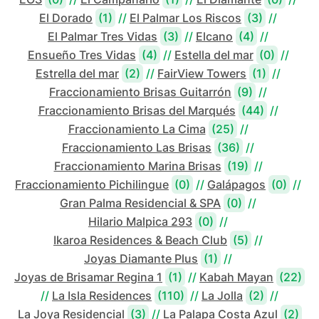
El Dorado
(1)
//
El Palmar Los Riscos
(3)
//
El Palmar Tres Vidas
(3)
//
Elcano
(4)
//
Ensueño Tres Vidas
(4)
//
Estella del mar
(0)
//
Estrella del mar
(2)
//
FairView Towers
(1)
//
Fraccionamiento Brisas Guitarrón
(9)
//
Fraccionamiento Brisas del Marqués
(44)
//
Fraccionamiento La Cima
(25)
//
Fraccionamiento Las Brisas
(36)
//
Fraccionamiento Marina Brisas
(19)
//
Fraccionamiento Pichilingue
(0)
//
Galápagos
(0)
//
Gran Palma Residencial & SPA
(0)
//
Hilario Malpica 293
(0)
//
Ikaroa Residences & Beach Club
(5)
//
Joyas Diamante Plus
(1)
//
Joyas de Brisamar Regina 1
(1)
//
Kabah Mayan
(22)
//
La Isla Residences
(110)
//
La Jolla
(2)
//
La Joya Residencial
(3)
//
La Palapa Costa Azul
(2)