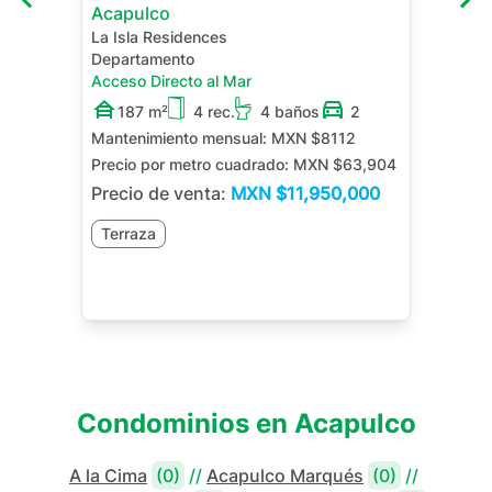
Acapulco
La Isla Residences
Departamento
Acceso Directo al Mar
187 m²
4 rec.
4 baños
2
Mantenimiento mensual:
MXN $8112
Precio por metro cuadrado:
MXN $63,904
Precio de venta:
MXN
$11,950,000
Terraza
Condominios en
Acapulco
A la Cima
(0)
//
Acapulco Marqués
(0)
//