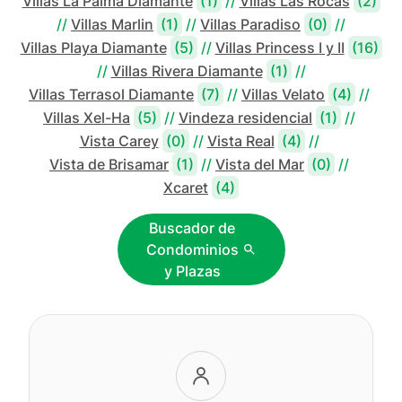
Villas La Palma Diamante
(1)
//
Villas Las Rocas
(2)
//
Villas Marlin
(1)
//
Villas Paradiso
(0)
//
Villas Playa Diamante
(5)
//
Villas Princess I y II
(16)
//
Villas Rivera Diamante
(1)
//
Villas Terrasol Diamante
(7)
//
Villas Velato
(4)
//
Villas Xel-Ha
(5)
//
Vindeza residencial
(1)
//
Vista Carey
(0)
//
Vista Real
(4)
//
Vista de Brisamar
(1)
//
Vista del Mar
(0)
//
Xcaret
(4)
Buscador de
Condominios
y Plazas