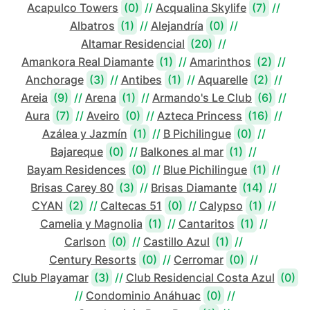
Acapulco Towers
(0)
//
Acqualina Skylife
(7)
//
Albatros
(1)
//
Alejandría
(0)
//
Altamar Residencial
(20)
//
Amankora Real Diamante
(1)
//
Amarinthos
(2)
//
Anchorage
(3)
//
Antibes
(1)
//
Aquarelle
(2)
//
Areia
(9)
//
Arena
(1)
//
Armando's Le Club
(6)
//
Aura
(7)
//
Aveiro
(0)
//
Azteca Princess
(16)
//
Azálea y Jazmín
(1)
//
B Pichilingue
(0)
//
Bajareque
(0)
//
Balkones al mar
(1)
//
Bayam Residences
(0)
//
Blue Pichilingue
(1)
//
Brisas Carey 80
(3)
//
Brisas Diamante
(14)
//
CYAN
(2)
//
Caltecas 51
(0)
//
Calypso
(1)
//
Camelia y Magnolia
(1)
//
Cantaritos
(1)
//
Carlson
(0)
//
Castillo Azul
(1)
//
Century Resorts
(0)
//
Cerromar
(0)
//
Club Playamar
(3)
//
Club Residencial Costa Azul
(0)
//
Condominio Anáhuac
(0)
//