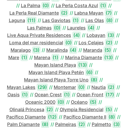
//
La Palma
(0)
//
La Perla Costa Azul
(1)
//
La Perla Real Diamante
(2)
//
Labna Mayan
(7)
//
Laguna
(11)
//
Las Gaviotas
(1)
//
Las Olas
(8)
//
Las Palmas
(0)
//
Laureles
(4)
//
Live Aqua Private Residences
(4)
//
Lobayan
(3)
//
Loma del mar residencial
(0)
//
Los Celajes
(2)
//
Maralago
(3)
//
Maralinda
(4)
//
Maranda
(5)
//
Mare
(1)
//
Marena
(1)
//
Marina Diamante
(13)
//
Mayan Island Playa
(13)
//
Mayan Island Playa Petén
(6)
//
Mayan Island Playa Torre Uno
(8)
//
Mayan Lakes
(29)
//
Montemar
(0)
//
Nautia
(2)
//
Oasis
(1)
//
Ocean Crest
(1)
//
Ocean Front
(17)
//
Oceanic 2000
(0)
//
Océano
(5)
//
Olinalá Princesa
(2)
//
Olympia Residencial
(5)
//
Pacífico Diamante
(12)
//
Pacífico Diamante II
(8)
//
Palm Diamante
(8)
//
Palmeiras
(2)
//
Palmetto
(3)