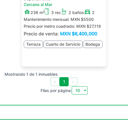
Cercano al Mar
236 m²
3 rec.
2 baños
2
Mantenimiento mensual:
MXN $5500
Precio por metro cuadrado:
MXN $27,119
Precio de venta:
MXN
$6,400,000
Terraza
Cuarto de Servicio
Bodega
Mostrando
1
de
1
inmuebles
‹
1
›
Filas por página: