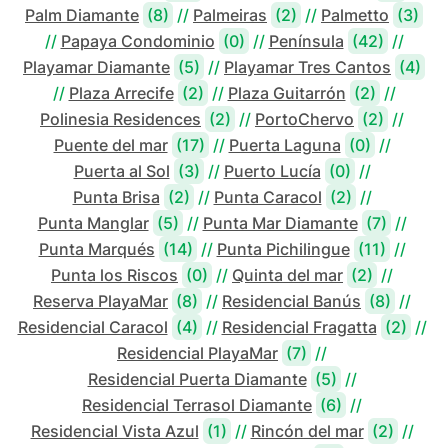
Palm Diamante
(8)
//
Palmeiras
(2)
//
Palmetto
(3)
//
Papaya Condominio
(0)
//
Península
(42)
//
Playamar Diamante
(5)
//
Playamar Tres Cantos
(4)
//
Plaza Arrecife
(2)
//
Plaza Guitarrón
(2)
//
Polinesia Residences
(2)
//
PortoChervo
(2)
//
Puente del mar
(17)
//
Puerta Laguna
(0)
//
Puerta al Sol
(3)
//
Puerto Lucía
(0)
//
Punta Brisa
(2)
//
Punta Caracol
(2)
//
Punta Manglar
(5)
//
Punta Mar Diamante
(7)
//
Punta Marqués
(14)
//
Punta Pichilingue
(11)
//
Punta los Riscos
(0)
//
Quinta del mar
(2)
//
Reserva PlayaMar
(8)
//
Residencial Banús
(8)
//
Residencial Caracol
(4)
//
Residencial Fragatta
(2)
//
Residencial PlayaMar
(7)
//
Residencial Puerta Diamante
(5)
//
Residencial Terrasol Diamante
(6)
//
Residencial Vista Azul
(1)
//
Rincón del mar
(2)
//