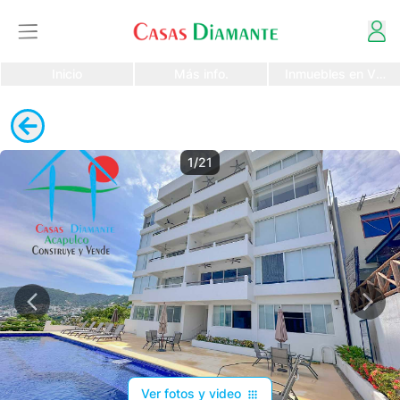
Inicio
Más info.
Inmuebles en Vent
1/21
Ver fotos y video