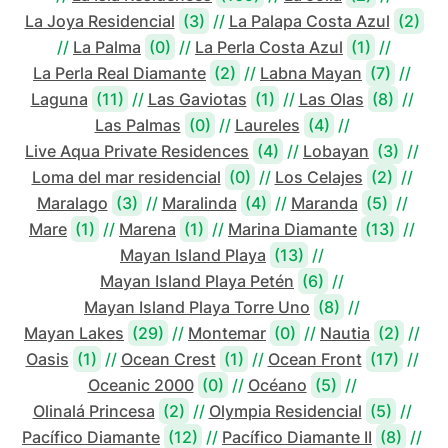
La Joya Residencial
(3)
//
La Palapa Costa Azul
(2)
//
La Palma
(0)
//
La Perla Costa Azul
(1)
//
La Perla Real Diamante
(2)
//
Labna Mayan
(7)
//
Laguna
(11)
//
Las Gaviotas
(1)
//
Las Olas
(8)
//
Las Palmas
(0)
//
Laureles
(4)
//
Live Aqua Private Residences
(4)
//
Lobayan
(3)
//
Loma del mar residencial
(0)
//
Los Celajes
(2)
//
Maralago
(3)
//
Maralinda
(4)
//
Maranda
(5)
//
Mare
(1)
//
Marena
(1)
//
Marina Diamante
(13)
//
Mayan Island Playa
(13)
//
Mayan Island Playa Petén
(6)
//
Mayan Island Playa Torre Uno
(8)
//
Mayan Lakes
(29)
//
Montemar
(0)
//
Nautia
(2)
//
Oasis
(1)
//
Ocean Crest
(1)
//
Ocean Front
(17)
//
Oceanic 2000
(0)
//
Océano
(5)
//
Olinalá Princesa
(2)
//
Olympia Residencial
(5)
//
Pacífico Diamante
(12)
//
Pacífico Diamante II
(8)
//