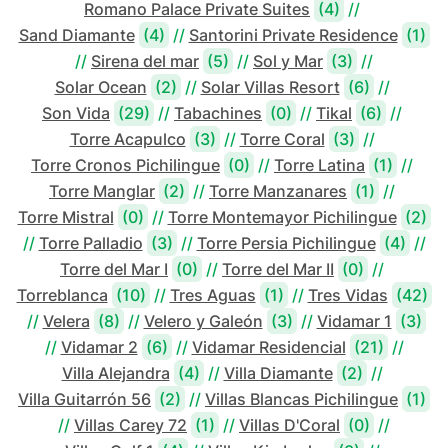
Romano Palace Private Suites
(4)
//
Sand Diamante
(4)
//
Santorini Private Residence
(1)
//
Sirena del mar
(5)
//
Sol y Mar
(3)
//
Solar Ocean
(2)
//
Solar Villas Resort
(6)
//
Son Vida
(29)
//
Tabachines
(0)
//
Tikal
(6)
//
Torre Acapulco
(3)
//
Torre Coral
(3)
//
Torre Cronos Pichilingue
(0)
//
Torre Latina
(1)
//
Torre Manglar
(2)
//
Torre Manzanares
(1)
//
Torre Mistral
(0)
//
Torre Montemayor Pichilingue
(2)
//
Torre Palladio
(3)
//
Torre Persia Pichilingue
(4)
//
Torre del Mar I
(0)
//
Torre del Mar II
(0)
//
Torreblanca
(10)
//
Tres Aguas
(1)
//
Tres Vidas
(42)
//
Velera
(8)
//
Velero y Galeón
(3)
//
Vidamar 1
(3)
//
Vidamar 2
(6)
//
Vidamar Residencial
(21)
//
Villa Alejandra
(4)
//
Villa Diamante
(2)
//
Villa Guitarrón 56
(2)
//
Villas Blancas Pichilingue
(1)
//
Villas Carey 72
(1)
//
Villas D'Coral
(0)
//