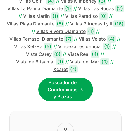
Villas Golf 1
(4)
//
Villas Kimberley
(3)
//
Villas La Palma Diamante
(1)
//
Villas Las Rocas
(2)
//
Villas Marlin
(1)
//
Villas Paradiso
(0)
//
Villas Playa Diamante
(5)
//
Villas Princess I y II
(16)
//
Villas Rivera Diamante
(1)
//
Villas Terrasol Diamante
(7)
//
Villas Velato
(4)
//
Villas Xel-Ha
(5)
//
Vindeza residencial
(1)
//
Vista Carey
(0)
//
Vista Real
(4)
//
Vista de Brisamar
(1)
//
Vista del Mar
(0)
//
Xcaret
(4)
Buscador de
Condominios
y Plazas