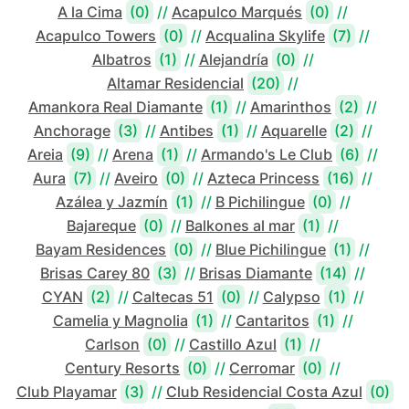
A la Cima
(0)
//
Acapulco Marqués
(0)
//
Acapulco Towers
(0)
//
Acqualina Skylife
(7)
//
Albatros
(1)
//
Alejandría
(0)
//
Altamar Residencial
(20)
//
Amankora Real Diamante
(1)
//
Amarinthos
(2)
//
Anchorage
(3)
//
Antibes
(1)
//
Aquarelle
(2)
//
Areia
(9)
//
Arena
(1)
//
Armando's Le Club
(6)
//
Aura
(7)
//
Aveiro
(0)
//
Azteca Princess
(16)
//
Azálea y Jazmín
(1)
//
B Pichilingue
(0)
//
Bajareque
(0)
//
Balkones al mar
(1)
//
Bayam Residences
(0)
//
Blue Pichilingue
(1)
//
Brisas Carey 80
(3)
//
Brisas Diamante
(14)
//
CYAN
(2)
//
Caltecas 51
(0)
//
Calypso
(1)
//
Camelia y Magnolia
(1)
//
Cantaritos
(1)
//
Carlson
(0)
//
Castillo Azul
(1)
//
Century Resorts
(0)
//
Cerromar
(0)
//
Club Playamar
(3)
//
Club Residencial Costa Azul
(0)