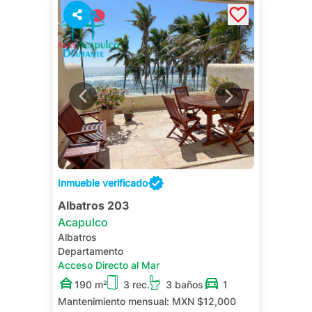
2
Inmueble verificado
Albatros 203
Acapulco
Albatros
Departamento
Acceso Directo al Mar
190 m²
3 rec.
3 baños
1
Mantenimiento mensual:
MXN $12,000