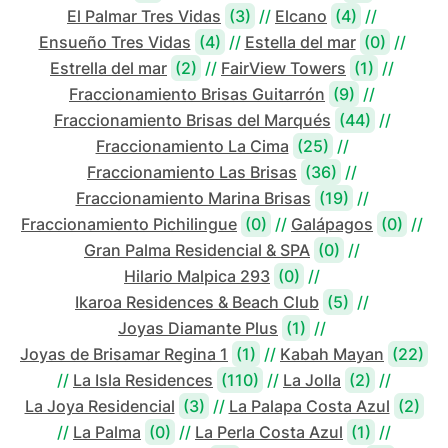
El Palmar Tres Vidas
(3)
//
Elcano
(4)
//
Ensueño Tres Vidas
(4)
//
Estella del mar
(0)
//
Estrella del mar
(2)
//
FairView Towers
(1)
//
Fraccionamiento Brisas Guitarrón
(9)
//
Fraccionamiento Brisas del Marqués
(44)
//
Fraccionamiento La Cima
(25)
//
Fraccionamiento Las Brisas
(36)
//
Fraccionamiento Marina Brisas
(19)
//
Fraccionamiento Pichilingue
(0)
//
Galápagos
(0)
//
Gran Palma Residencial & SPA
(0)
//
Hilario Malpica 293
(0)
//
Ikaroa Residences & Beach Club
(5)
//
Joyas Diamante Plus
(1)
//
Joyas de Brisamar Regina 1
(1)
//
Kabah Mayan
(22)
//
La Isla Residences
(110)
//
La Jolla
(2)
//
La Joya Residencial
(3)
//
La Palapa Costa Azul
(2)
//
La Palma
(0)
//
La Perla Costa Azul
(1)
//