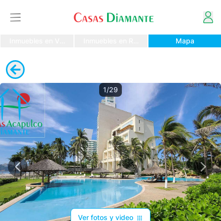
Inmuebles en Venta
Inmuebles en Renta
Mapa
1/29
Ver fotos y video