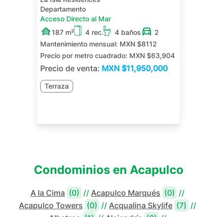
Departamento
Acceso Directo al Mar
187 m²
4 rec.
4 baños
2
Mantenimiento mensual:
MXN $8112
Precio por metro cuadrado:
MXN $63,904
Precio de venta:
MXN
$11,950,000
Terraza
Condominios en
Acapulco
A la Cima
(0)
//
Acapulco Marqués
(0)
//
Acapulco Towers
(0)
//
Acqualina Skylife
(7)
//