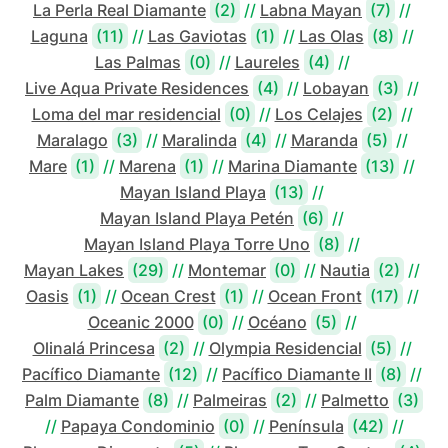
La Perla Real Diamante
(2)
//
Labna Mayan
(7)
//
Laguna
(11)
//
Las Gaviotas
(1)
//
Las Olas
(8)
//
Las Palmas
(0)
//
Laureles
(4)
//
Live Aqua Private Residences
(4)
//
Lobayan
(3)
//
Loma del mar residencial
(0)
//
Los Celajes
(2)
//
Maralago
(3)
//
Maralinda
(4)
//
Maranda
(5)
//
Mare
(1)
//
Marena
(1)
//
Marina Diamante
(13)
//
Mayan Island Playa
(13)
//
Mayan Island Playa Petén
(6)
//
Mayan Island Playa Torre Uno
(8)
//
Mayan Lakes
(29)
//
Montemar
(0)
//
Nautia
(2)
//
Oasis
(1)
//
Ocean Crest
(1)
//
Ocean Front
(17)
//
Oceanic 2000
(0)
//
Océano
(5)
//
Olinalá Princesa
(2)
//
Olympia Residencial
(5)
//
Pacífico Diamante
(12)
//
Pacífico Diamante II
(8)
//
Palm Diamante
(8)
//
Palmeiras
(2)
//
Palmetto
(3)
//
Papaya Condominio
(0)
//
Península
(42)
//