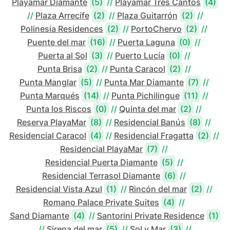
Playamar Diamante
(5)
//
Playamar Tres Cantos
(4)
//
Plaza Arrecife
(2)
//
Plaza Guitarrón
(2)
//
Polinesia Residences
(2)
//
PortoChervo
(2)
//
Puente del mar
(16)
//
Puerta Laguna
(0)
//
Puerta al Sol
(3)
//
Puerto Lucía
(0)
//
Punta Brisa
(2)
//
Punta Caracol
(2)
//
Punta Manglar
(5)
//
Punta Mar Diamante
(7)
//
Punta Marqués
(14)
//
Punta Pichilingue
(11)
//
Punta los Riscos
(0)
//
Quinta del mar
(2)
//
Reserva PlayaMar
(8)
//
Residencial Banús
(8)
//
Residencial Caracol
(4)
//
Residencial Fragatta
(2)
//
Residencial PlayaMar
(7)
//
Residencial Puerta Diamante
(5)
//
Residencial Terrasol Diamante
(6)
//
Residencial Vista Azul
(1)
//
Rincón del mar
(2)
//
Romano Palace Private Suites
(4)
//
Sand Diamante
(4)
//
Santorini Private Residence
(1)
//
Sirena del mar
(5)
//
Sol y Mar
(3)
//