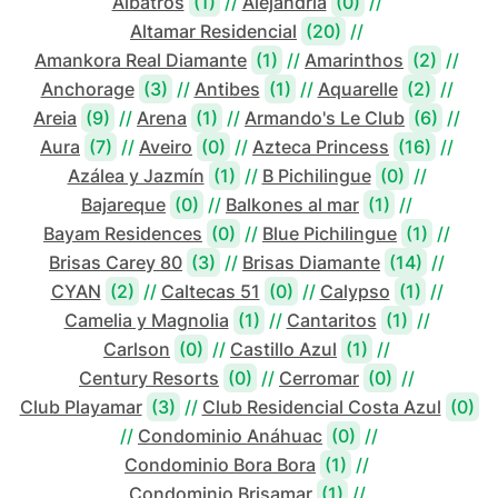
Albatros
(1)
//
Alejandría
(0)
//
Altamar Residencial
(20)
//
Amankora Real Diamante
(1)
//
Amarinthos
(2)
//
Anchorage
(3)
//
Antibes
(1)
//
Aquarelle
(2)
//
Areia
(9)
//
Arena
(1)
//
Armando's Le Club
(6)
//
Aura
(7)
//
Aveiro
(0)
//
Azteca Princess
(16)
//
Azálea y Jazmín
(1)
//
B Pichilingue
(0)
//
Bajareque
(0)
//
Balkones al mar
(1)
//
Bayam Residences
(0)
//
Blue Pichilingue
(1)
//
Brisas Carey 80
(3)
//
Brisas Diamante
(14)
//
CYAN
(2)
//
Caltecas 51
(0)
//
Calypso
(1)
//
Camelia y Magnolia
(1)
//
Cantaritos
(1)
//
Carlson
(0)
//
Castillo Azul
(1)
//
Century Resorts
(0)
//
Cerromar
(0)
//
Club Playamar
(3)
//
Club Residencial Costa Azul
(0)
//
Condominio Anáhuac
(0)
//
Condominio Bora Bora
(1)
//
Condominio Brisamar
(1)
//