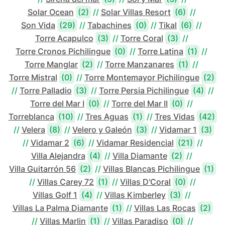
Solar Ocean
(2)
//
Solar Villas Resort
(6)
//
Son Vida
(29)
//
Tabachines
(0)
//
Tikal
(6)
//
Torre Acapulco
(3)
//
Torre Coral
(3)
//
Torre Cronos Pichilingue
(0)
//
Torre Latina
(1)
//
Torre Manglar
(2)
//
Torre Manzanares
(1)
//
Torre Mistral
(0)
//
Torre Montemayor Pichilingue
(2)
//
Torre Palladio
(3)
//
Torre Persia Pichilingue
(4)
//
Torre del Mar I
(0)
//
Torre del Mar II
(0)
//
Torreblanca
(10)
//
Tres Aguas
(1)
//
Tres Vidas
(42)
//
Velera
(8)
//
Velero y Galeón
(3)
//
Vidamar 1
(3)
//
Vidamar 2
(6)
//
Vidamar Residencial
(21)
//
Villa Alejandra
(4)
//
Villa Diamante
(2)
//
Villa Guitarrón 56
(2)
//
Villas Blancas Pichilingue
(1)
//
Villas Carey 72
(1)
//
Villas D'Coral
(0)
//
Villas Golf 1
(4)
//
Villas Kimberley
(3)
//
Villas La Palma Diamante
(1)
//
Villas Las Rocas
(2)
//
Villas Marlin
(1)
//
Villas Paradiso
(0)
//