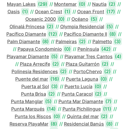
Mayan Lakes
(29)
//
Montemar
(0)
//
Nautia
(2)
//
Oasis
(1)
//
Ocean Crest
(1)
//
Ocean Front
(17)
//
Oceanic 2000
(0)
//
Océano
(5)
//
Olinalá Princesa
(2)
//
Olympia Residencial
(5)
//
Pacífico Diamante
(12)
//
Pacífico Diamante II
(8)
//
Palm Diamante
(8)
//
Palmeiras
(2)
//
Palmetto
(3)
//
Papaya Condominio
(0)
//
Península
(42)
//
Playamar Diamante
(5)
//
Playamar Tres Cantos
(4)
//
Plaza Arrecife
(2)
//
Plaza Guitarrón
(2)
//
Polinesia Residences
(2)
//
PortoChervo
(2)
//
Puente del mar
(16)
//
Puerta Laguna
(0)
//
Puerta al Sol
(3)
//
Puerto Lucía
(0)
//
Punta Brisa
(2)
//
Punta Caracol
(2)
//
Punta Manglar
(5)
//
Punta Mar Diamante
(7)
//
Punta Marqués
(14)
//
Punta Pichilingue
(11)
//
Punta los Riscos
(0)
//
Quinta del mar
(2)
//
Reserva PlayaMar
(8)
//
Residencial Banús
(8)
//