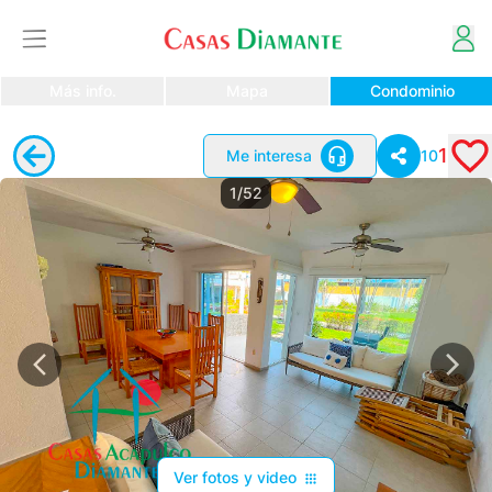
Más info.
Mapa
Condominio
Me interesa
1
10
1/52
Ver fotos y video