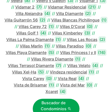
//
Velera
(8)
//
Velero y Galeón
(3)
//
Vidamar 1
(3)
//
Vidamar 2
(7)
//
Vidamar Residencial
(21)
//
Villa Alejandra
(4)
//
Villa Diamante
(2)
//
Villa Guitarrón 56
(2)
//
Villas Blancas Pichilingue
(1)
//
Villas Carey 72
(1)
//
Villas D'Coral
(0)
//
Villas Golf 1
(4)
//
Villas Kimberley
(3)
//
Villas La Palma Diamante
(1)
//
Villas Las Rocas
(2)
//
Villas Marlin
(1)
//
Villas Paradiso
(0)
//
Villas Playa Diamante
(5)
//
Villas Princess I y II
(16)
//
Villas Rivera Diamante
(1)
//
Villas Terrasol Diamante
(7)
//
Villas Velato
(4)
//
Villas Xel-Ha
(5)
//
Vindeza residencial
(1)
//
Vista Carey
(0)
//
Vista Real
(4)
//
Vista de Brisamar
(1)
//
Vista del Mar
(0)
//
Xcaret
(4)
Buscador de
Condominios