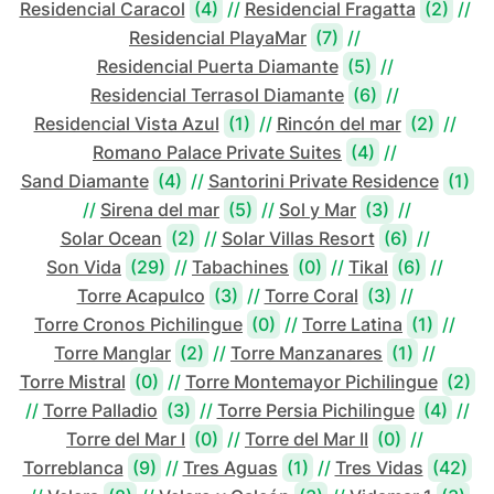
Residencial Caracol
(4)
//
Residencial Fragatta
(2)
//
Residencial PlayaMar
(7)
//
Residencial Puerta Diamante
(5)
//
Residencial Terrasol Diamante
(6)
//
Residencial Vista Azul
(1)
//
Rincón del mar
(2)
//
Romano Palace Private Suites
(4)
//
Sand Diamante
(4)
//
Santorini Private Residence
(1)
//
Sirena del mar
(5)
//
Sol y Mar
(3)
//
Solar Ocean
(2)
//
Solar Villas Resort
(6)
//
Son Vida
(29)
//
Tabachines
(0)
//
Tikal
(6)
//
Torre Acapulco
(3)
//
Torre Coral
(3)
//
Torre Cronos Pichilingue
(0)
//
Torre Latina
(1)
//
Torre Manglar
(2)
//
Torre Manzanares
(1)
//
Torre Mistral
(0)
//
Torre Montemayor Pichilingue
(2)
//
Torre Palladio
(3)
//
Torre Persia Pichilingue
(4)
//
Torre del Mar I
(0)
//
Torre del Mar II
(0)
//
Torreblanca
(9)
//
Tres Aguas
(1)
//
Tres Vidas
(42)