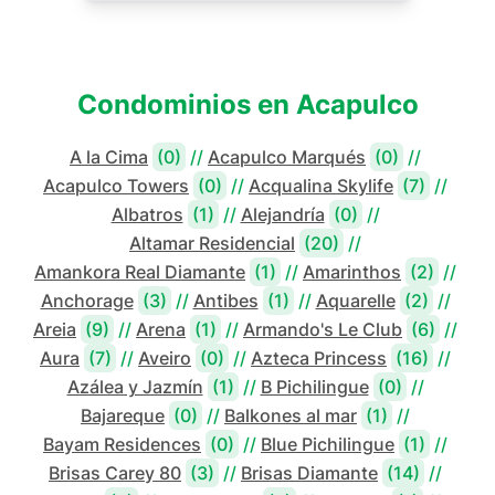
Condominios en
Acapulco
A la Cima
(0)
//
Acapulco Marqués
(0)
//
Acapulco Towers
(0)
//
Acqualina Skylife
(7)
//
Albatros
(1)
//
Alejandría
(0)
//
Altamar Residencial
(20)
//
Amankora Real Diamante
(1)
//
Amarinthos
(2)
//
Anchorage
(3)
//
Antibes
(1)
//
Aquarelle
(2)
//
Areia
(9)
//
Arena
(1)
//
Armando's Le Club
(6)
//
Aura
(7)
//
Aveiro
(0)
//
Azteca Princess
(16)
//
Azálea y Jazmín
(1)
//
B Pichilingue
(0)
//
Bajareque
(0)
//
Balkones al mar
(1)
//
Bayam Residences
(0)
//
Blue Pichilingue
(1)
//
Brisas Carey 80
(3)
//
Brisas Diamante
(14)
//