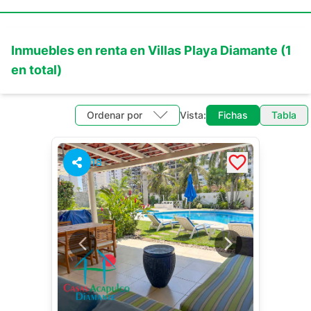
Inmuebles en
renta
en
Villas Playa Diamante
(
1
en total)
Ordenar por
Vista:
Fichas
Tabla
18