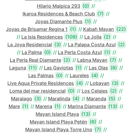
Hilario Malpica 293
(0)
//
Ikaroa Residences & Beach Club
(7)
//
Joyas Diamante Plus
(1)
//
Joyas de Brisamar Regina 1
(1)
//
Kabah Mayan
(22)
//
La Isla Residences
(109)
//
La Jolla
(2)
//
La Joya Residencial
(3)
//
La Palapa Costa Azul
(2)
//
La Palma
(0)
//
La Perla Costa Azul
(1)
//
La Perla Real Diamante
(2)
//
Labna Mayan
(7)
//
Laguna
(11)
//
Las Gaviotas
(1)
//
Las Olas
(8)
//
Las Palmas
(0)
//
Laureles
(4)
//
Live Aqua Private Residences
(4)
//
Lobayan
(3)
//
Loma del mar residencial
(0)
//
Los Celajes
(2)
//
Maralago
(3)
//
Maralinda
(4)
//
Maranda
(5)
//
Mare
(1)
//
Marena
(1)
//
Marina Diamante
(13)
//
Mayan Island Playa
(13)
//
Mayan Island Playa Petén
(6)
//
Mayan Island Playa Torre Uno
(7)
//