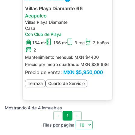
Villas Playa Diamante 66
Acapulco
Villas Playa Diamante
Casa
Con Club de Playa
154 m²
156 m²
3 rec.
3 baños
2
Mantenimiento mensual:
MXN $4400
Precio por metro cuadrado:
MXN $38,636
Precio de venta:
MXN
$5,950,000
Terraza
Cuarto de Servicio
Mostrando
4
de
4
inmuebles
‹
1
›
Filas por página: