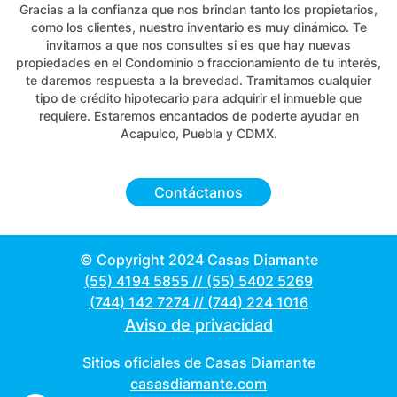
Gracias a la confianza que nos brindan tanto los propietarios,
como los clientes, nuestro inventario es muy dinámico. Te
invitamos a que nos consultes si es que hay nuevas
propiedades en el Condominio o fraccionamiento de tu interés,
te daremos respuesta a la brevedad. Tramitamos cualquier
tipo de crédito hipotecario para adquirir el inmueble que
requiere. Estaremos encantados de poderte ayudar en
Acapulco, Puebla y CDMX.
Contáctanos
© Copyright 2024 Casas Diamante
(55) 4194 5855
//
(55) 5402 5269
(744) 142 7274
//
(744) 224 1016
Aviso de privacidad
Sitios oficiales de Casas Diamante
casasdiamante.com