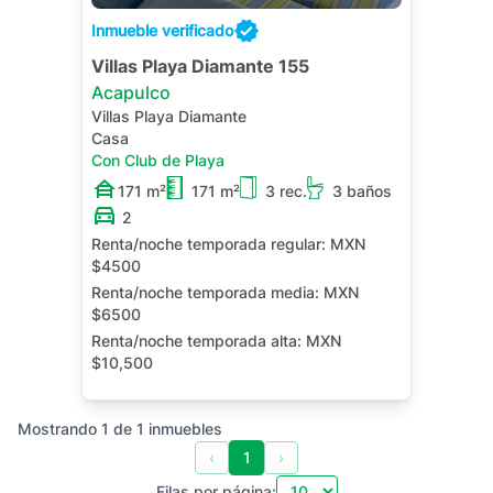
Inmueble verificado
Villas Playa Diamante 155
Acapulco
Villas Playa Diamante
Casa
Con Club de Playa
171 m²
171 m²
3 rec.
3 baños
2
Renta/noche temporada regular:
MXN
$4500
Renta/noche temporada media:
MXN
$6500
Renta/noche temporada alta:
MXN
$10,500
Terraza
Mostrando
1
de
1
inmuebles
‹
1
›
Filas por página: