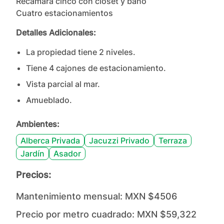
Recámara cinco con clóset y baño

Cuatro estacionamientos
Detalles Adicionales:
La propiedad tiene
2
nivel
es
.
Tiene
4
cajones
de estacionamiento.
Vista parcial al mar.
Amueblado.
Ambientes:
Alberca Privada
Jacuzzi Privado
Terraza
Jardín
Asador
Precios:
Mantenimiento mensual:
MXN $4506
Precio por metro cuadrado:
MXN $59,322