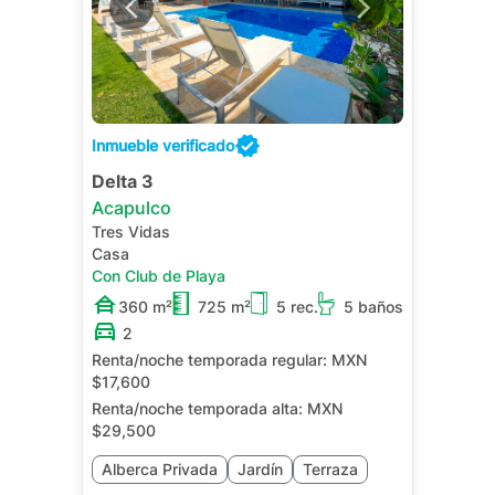
Inmueble verificado
Delta 3
Acapulco
Tres Vidas
Casa
Con Club de Playa
360 m²
725 m²
5 rec.
5 baños
2
Renta/noche temporada regular:
MXN
$17,600
Renta/noche temporada alta:
MXN
$29,500
Alberca Privada
Jardín
Terraza