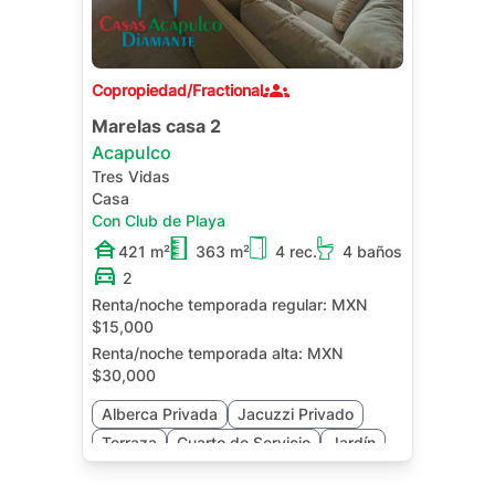
Copropiedad/Fractional
Marelas casa 2
Acapulco
Tres Vidas
Casa
Con Club de Playa
421 m²
363 m²
4 rec.
4 baños
2
Renta/noche temporada regular:
MXN
$15,000
Renta/noche temporada alta:
MXN
$30,000
Alberca Privada
Jacuzzi Privado
Terraza
Cuarto de Servicio
Jardín