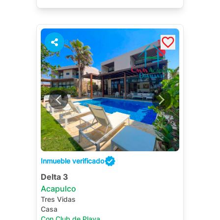
Sala de TV
Salón de Juegos
8
1
Inmueble verificado
Delta 3
Acapulco
Tres Vidas
Casa
Con Club de Playa