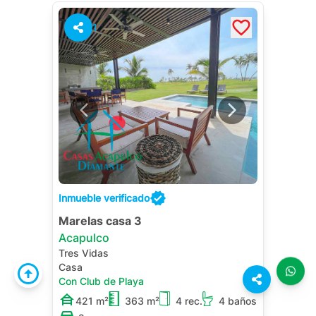
1
Inmueble verificado
Marelas casa 3
Acapulco
Tres Vidas
Casa
Con Club de Playa
421 m²
363 m²
4 rec.
4 baños