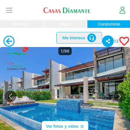
Más info.
Mapa
Condominio
Me interesa
13
1/96
Ver fotos y video