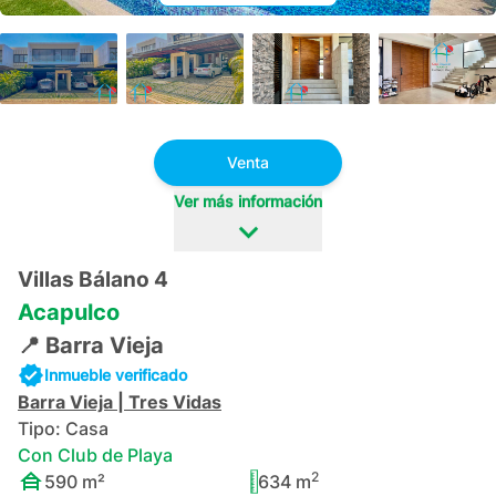
+
92
Venta
Ver más información
Villas Bálano 4
Acapulco
📍
Barra Vieja
Inmueble verificado
Barra Vieja
|
Tres Vidas
Tipo:
Casa
Con Club de Playa
2
590
m²
634
m