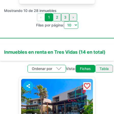
Mostrando
10
de
28
inmuebles
‹
1
2
3
›
Filas por página:
Inmuebles en
renta
en
Tres Vidas
(
14
en total)
Ordenar por
Vista:
Fichas
Tabla
8
1