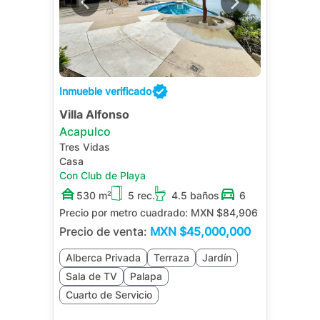
Inmueble verificado
Villa Alfonso
Acapulco
Tres Vidas
Casa
Con Club de Playa
530 m²
5 rec.
4.5 baños
6
Precio por metro cuadrado:
MXN $84,906
Precio de venta:
MXN
$45,000,000
Alberca Privada
Terraza
Jardín
Sala de TV
Palapa
Cuarto de Servicio