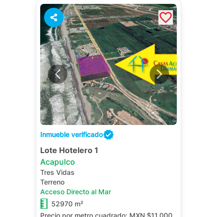
2
2
Inmueble verificado
Lote Hotelero 1
Acapulco
Tres Vidas
Terreno
Acceso Directo al Mar
52970 m²
Precio por metro cuadrado:
MXN $11,000