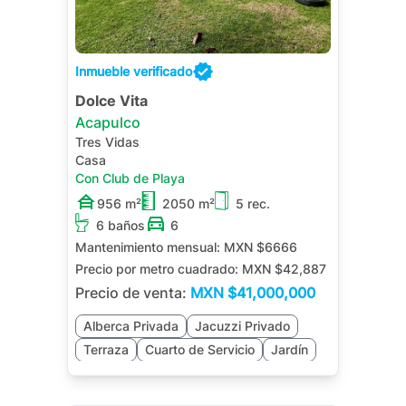
Inmueble verificado
Dolce Vita
Acapulco
Tres Vidas
Casa
Con Club de Playa
956 m²
2050 m²
5 rec.
6 baños
6
Mantenimiento mensual:
MXN $6666
Precio por metro cuadrado:
MXN $42,887
Precio de venta:
MXN
$41,000,000
Alberca Privada
Jacuzzi Privado
Terraza
Cuarto de Servicio
Jardín
Sala de TV
Asador