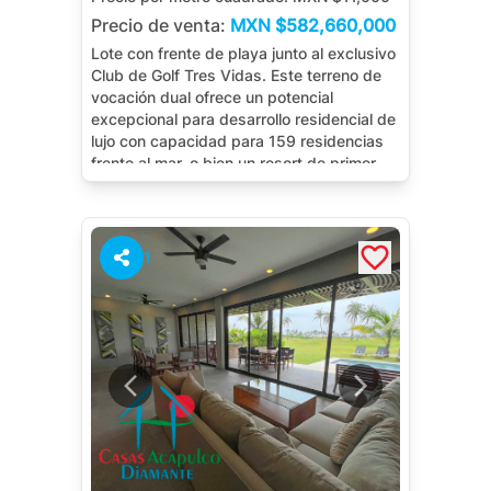
Precio de venta:
MXN
$582,660,000
Lote con frente de playa junto al exclusivo
Club de Golf Tres Vidas. Este terreno de
vocación dual ofrece un potencial
excepcional para desarrollo residencial de
lujo con capacidad para 159 residencias
frente al mar, o bien un resort de primer
nivel con hasta 572 llaves hoteleras.
Ubicación privilegiada, infraestructura de
clase mundial y vistas panorámicas al
océano hacen de este lote la inversión
1
perfecta para desarrolladores que buscan
crear un proyecto emblemático en la
Riviera del Pacífico.