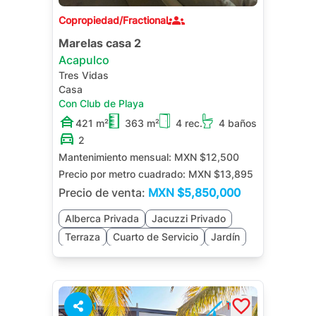
Copropiedad/Fractional
Marelas casa 2
Acapulco
Tres Vidas
Casa
Con Club de Playa
421 m²
363 m²
4 rec.
4 baños
2
Mantenimiento mensual:
MXN $12,500
Precio por metro cuadrado:
MXN $13,895
Precio de venta:
MXN
$5,850,000
Alberca Privada
Jacuzzi Privado
Terraza
Cuarto de Servicio
Jardín
1
1