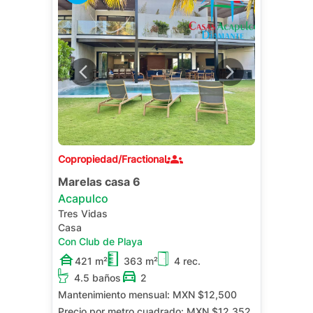
Copropiedad/Fractional
Marelas casa 6
Acapulco
Tres Vidas
Casa
Con Club de Playa
421 m²
363 m²
4 rec.
4.5 baños
2
Mantenimiento mensual:
MXN $12,500
Precio por metro cuadrado:
MXN $12,352