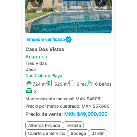
Inmueble verificado
Casa Dos Vistas
Acapulco
Tres Vidas
Casa
Con Club de Playa
724 m²
529 m²
5 rec.
6 baños
3
Mantenimiento mensual:
MXN $4506
Precio por metro cuadrado:
MXN $67,680
Precio de venta:
MXN
$49,000,000
Alberca Privada
Terraza
Cuarto de Servicio
Bodega
Jardín