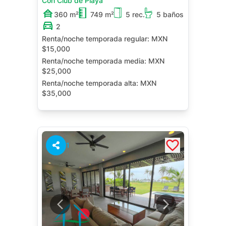
Con Club de Playa
360 m²
749 m²
5 rec.
5 baños
2
Renta/noche temporada regular:
MXN
$15,000
Renta/noche temporada media:
MXN
$25,000
Renta/noche temporada alta:
MXN
$35,000
Alberca Privada
Terraza
Cuarto de Servicio
Jardín
1