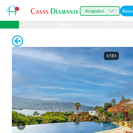
Acapulco
Busc
Inicio
1/181