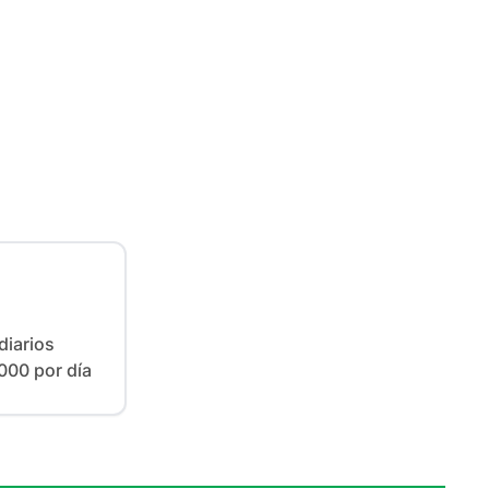
iarios

000 por día