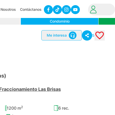
Nosotros
Contáctanos
Condominio
Me interesa
5
as)
Fraccionamiento Las Brisas
2
1200
m
6
rec.