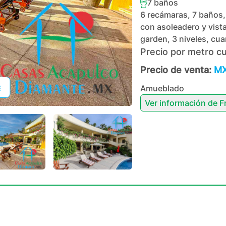
7
baños
6 recámaras, 7 baños, 
con asoleadero y vista 
garden, 3 niveles, cua
Precio por metro c
Precio de venta:
MX
Amueblado
Ver información de
F
+
177