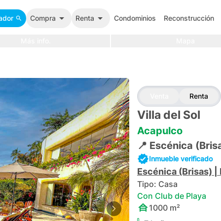
ador
Compra
Renta
Condominios
Reconstrucción
Más info.
Mapa
Venta
Renta
Villa del Sol
Acapulco
📍
Escénica (Bris
Inmueble verificado
Escénica (Brisas)
|
Tipo:
Casa
Con Club de Playa
1000
m²