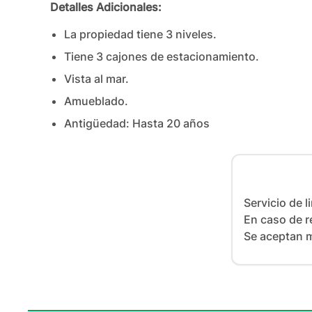
Detalles Adicionales:
La propiedad tiene
3
nivel
es
.
Tiene
3
cajones
de estacionamiento.
Vista al mar.
Amueblado.
Antigüedad:
Hasta 20 años
Servicio de l
En caso de re
Se aceptan m