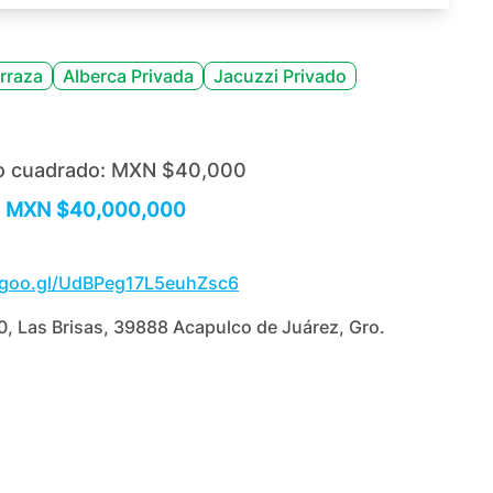
rraza
Alberca Privada
Jacuzzi Privado
o cuadrado:
MXN $40,000
MXN $40,000,000
.goo.gl/UdBPeg17L5euhZsc6
0, Las Brisas, 39888 Acapulco de Juárez, Gro.