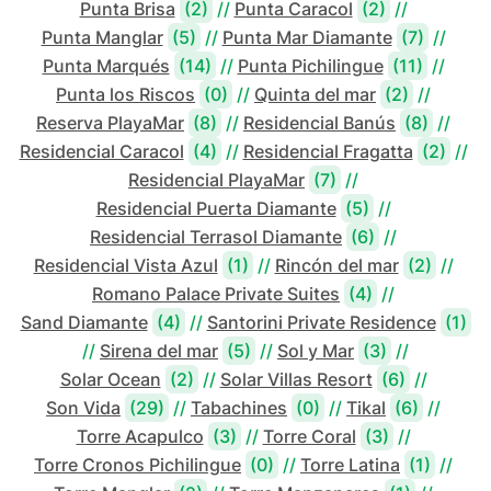
Punta Brisa
(2)
//
Punta Caracol
(2)
//
Punta Manglar
(5)
//
Punta Mar Diamante
(7)
//
Punta Marqués
(14)
//
Punta Pichilingue
(11)
//
Punta los Riscos
(0)
//
Quinta del mar
(2)
//
Reserva PlayaMar
(8)
//
Residencial Banús
(8)
//
Residencial Caracol
(4)
//
Residencial Fragatta
(2)
//
Residencial PlayaMar
(7)
//
Residencial Puerta Diamante
(5)
//
Residencial Terrasol Diamante
(6)
//
Residencial Vista Azul
(1)
//
Rincón del mar
(2)
//
Romano Palace Private Suites
(4)
//
Sand Diamante
(4)
//
Santorini Private Residence
(1)
//
Sirena del mar
(5)
//
Sol y Mar
(3)
//
Solar Ocean
(2)
//
Solar Villas Resort
(6)
//
Son Vida
(29)
//
Tabachines
(0)
//
Tikal
(6)
//
Torre Acapulco
(3)
//
Torre Coral
(3)
//
Torre Cronos Pichilingue
(0)
//
Torre Latina
(1)
//