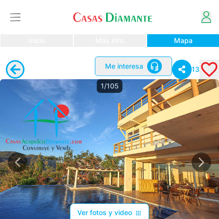
Inicio
Más info.
Mapa
Me interesa
13
1/105
Ver fotos y video