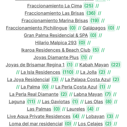
Fraccionamiento La Cima
(25)
//
Fraccionamiento Las Brisas
(36)
//
Fraccionamiento Marina Brisas
(19)
//
Fraccionamiento Pichilingue
(0)
//
Galápagos
(0)
//
Gran Palma Residencial & SPA
(0)
//
Hilario Malpica 293
(0)
//
Ikaroa Residences & Beach Club
(5)
//
Joyas Diamante Plus
(1)
//
Joyas de Brisamar Regina 1
(1)
//
Kabah Mayan
(22)
//
La Isla Residences
(110)
//
La Jolla
(2)
//
La Joya Residencial
(3)
//
La Palapa Costa Azul
(2)
//
La Palma
(0)
//
La Perla Costa Azul
(1)
//
La Perla Real Diamante
(2)
//
Labna Mayan
(7)
//
Laguna
(11)
//
Las Gaviotas
(1)
//
Las Olas
(8)
//
Las Palmas
(0)
//
Laureles
(4)
//
Live Aqua Private Residences
(4)
//
Lobayan
(3)
//
Loma del mar residencial
(0)
//
Los Celajes
(2)
//