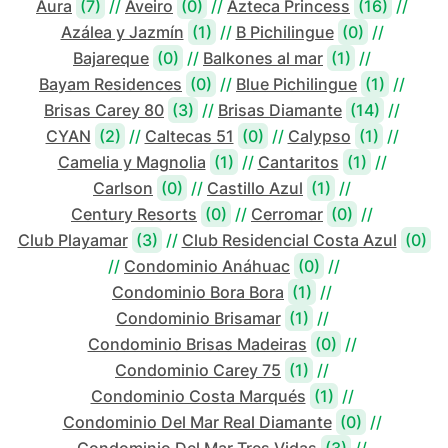
Aura
(7)
//
Aveiro
(0)
//
Azteca Princess
(16)
//
Azálea y Jazmín
(1)
//
B Pichilingue
(0)
//
Bajareque
(0)
//
Balkones al mar
(1)
//
Bayam Residences
(0)
//
Blue Pichilingue
(1)
//
Brisas Carey 80
(3)
//
Brisas Diamante
(14)
//
CYAN
(2)
//
Caltecas 51
(0)
//
Calypso
(1)
//
Camelia y Magnolia
(1)
//
Cantaritos
(1)
//
Carlson
(0)
//
Castillo Azul
(1)
//
Century Resorts
(0)
//
Cerromar
(0)
//
Club Playamar
(3)
//
Club Residencial Costa Azul
(0)
//
Condominio Anáhuac
(0)
//
Condominio Bora Bora
(1)
//
Condominio Brisamar
(1)
//
Condominio Brisas Madeiras
(0)
//
Condominio Carey 75
(1)
//
Condominio Costa Marqués
(1)
//
Condominio Del Mar Real Diamante
(0)
//