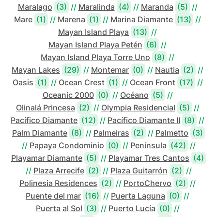
Maralago
(3)
//
Maralinda
(4)
//
Maranda
(5)
//
Mare
(1)
//
Marena
(1)
//
Marina Diamante
(13)
//
Mayan Island Playa
(13)
//
Mayan Island Playa Petén
(6)
//
Mayan Island Playa Torre Uno
(8)
//
Mayan Lakes
(29)
//
Montemar
(0)
//
Nautia
(2)
//
Oasis
(1)
//
Ocean Crest
(1)
//
Ocean Front
(17)
//
Oceanic 2000
(0)
//
Océano
(5)
//
Olinalá Princesa
(2)
//
Olympia Residencial
(5)
//
Pacífico Diamante
(12)
//
Pacífico Diamante II
(8)
//
Palm Diamante
(8)
//
Palmeiras
(2)
//
Palmetto
(3)
//
Papaya Condominio
(0)
//
Península
(42)
//
Playamar Diamante
(5)
//
Playamar Tres Cantos
(4)
//
Plaza Arrecife
(2)
//
Plaza Guitarrón
(2)
//
Polinesia Residences
(2)
//
PortoChervo
(2)
//
Puente del mar
(16)
//
Puerta Laguna
(0)
//
Puerta al Sol
(3)
//
Puerto Lucía
(0)
//