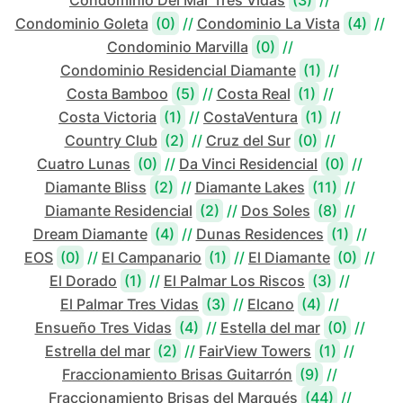
Condominio Del Mar Tres Vidas
(3)
//
Condominio Goleta
(0)
//
Condominio La Vista
(4)
//
Condominio Marvilla
(0)
//
Condominio Residencial Diamante
(1)
//
Costa Bamboo
(5)
//
Costa Real
(1)
//
Costa Victoria
(1)
//
CostaVentura
(1)
//
Country Club
(2)
//
Cruz del Sur
(0)
//
Cuatro Lunas
(0)
//
Da Vinci Residencial
(0)
//
Diamante Bliss
(2)
//
Diamante Lakes
(11)
//
Diamante Residencial
(2)
//
Dos Soles
(8)
//
Dream Diamante
(4)
//
Dunas Residences
(1)
//
EOS
(0)
//
El Campanario
(1)
//
El Diamante
(0)
//
El Dorado
(1)
//
El Palmar Los Riscos
(3)
//
El Palmar Tres Vidas
(3)
//
Elcano
(4)
//
Ensueño Tres Vidas
(4)
//
Estella del mar
(0)
//
Estrella del mar
(2)
//
FairView Towers
(1)
//
Fraccionamiento Brisas Guitarrón
(9)
//
Fraccionamiento Brisas del Marqués
(44)
//