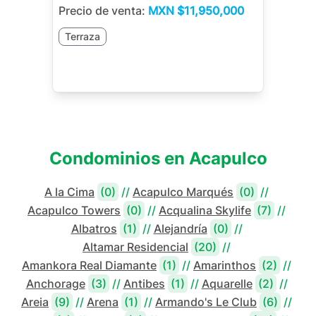
Precio de venta:
MXN
$11,950,000
Terraza
Condominios en
Acapulco
A la Cima
(0)
//
Acapulco Marqués
(0)
//
Acapulco Towers
(0)
//
Acqualina Skylife
(7)
//
Albatros
(1)
//
Alejandría
(0)
//
Altamar Residencial
(20)
//
Amankora Real Diamante
(1)
//
Amarinthos
(2)
//
Anchorage
(3)
//
Antibes
(1)
//
Aquarelle
(2)
//
Areia
(9)
//
Arena
(1)
//
Armando's Le Club
(6)
//