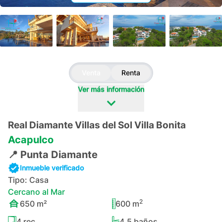
+
101
Venta
Renta
Ver más información
Real Diamante Villas del Sol Villa Bonita
Acapulco
📍
Punta Diamante
Inmueble verificado
Tipo:
Casa
Cercano al Mar
2
650
m²
600
m
4
rec.
4.5
baños