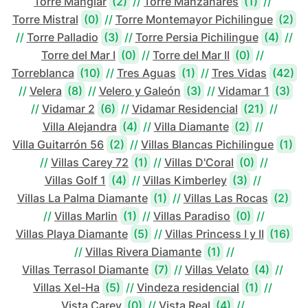
Torre Manglar
(2)
//
Torre Manzanares
(1)
//
Torre Mistral
(0)
//
Torre Montemayor Pichilingue
(2)
//
Torre Palladio
(3)
//
Torre Persia Pichilingue
(4)
//
Torre del Mar I
(0)
//
Torre del Mar II
(0)
//
Torreblanca
(10)
//
Tres Aguas
(1)
//
Tres Vidas
(42)
//
Velera
(8)
//
Velero y Galeón
(3)
//
Vidamar 1
(3)
//
Vidamar 2
(6)
//
Vidamar Residencial
(21)
//
Villa Alejandra
(4)
//
Villa Diamante
(2)
//
Villa Guitarrón 56
(2)
//
Villas Blancas Pichilingue
(1)
//
Villas Carey 72
(1)
//
Villas D'Coral
(0)
//
Villas Golf 1
(4)
//
Villas Kimberley
(3)
//
Villas La Palma Diamante
(1)
//
Villas Las Rocas
(2)
//
Villas Marlin
(1)
//
Villas Paradiso
(0)
//
Villas Playa Diamante
(5)
//
Villas Princess I y II
(16)
//
Villas Rivera Diamante
(1)
//
Villas Terrasol Diamante
(7)
//
Villas Velato
(4)
//
Villas Xel-Ha
(5)
//
Vindeza residencial
(1)
//
Vista Carey
(0)
//
Vista Real
(4)
//