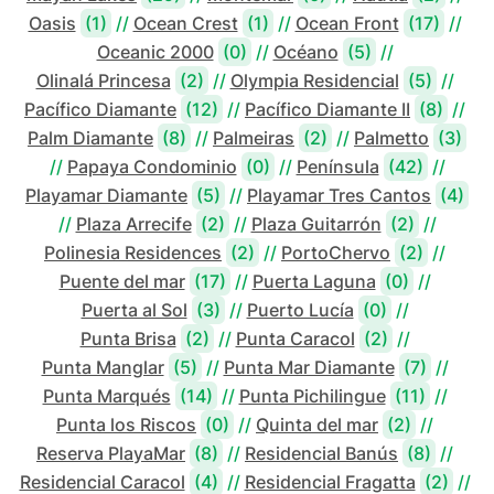
Oasis
(1)
//
Ocean Crest
(1)
//
Ocean Front
(17)
//
Oceanic 2000
(0)
//
Océano
(5)
//
Olinalá Princesa
(2)
//
Olympia Residencial
(5)
//
Pacífico Diamante
(12)
//
Pacífico Diamante II
(8)
//
Palm Diamante
(8)
//
Palmeiras
(2)
//
Palmetto
(3)
//
Papaya Condominio
(0)
//
Península
(42)
//
Playamar Diamante
(5)
//
Playamar Tres Cantos
(4)
//
Plaza Arrecife
(2)
//
Plaza Guitarrón
(2)
//
Polinesia Residences
(2)
//
PortoChervo
(2)
//
Puente del mar
(17)
//
Puerta Laguna
(0)
//
Puerta al Sol
(3)
//
Puerto Lucía
(0)
//
Punta Brisa
(2)
//
Punta Caracol
(2)
//
Punta Manglar
(5)
//
Punta Mar Diamante
(7)
//
Punta Marqués
(14)
//
Punta Pichilingue
(11)
//
Punta los Riscos
(0)
//
Quinta del mar
(2)
//
Reserva PlayaMar
(8)
//
Residencial Banús
(8)
//
Residencial Caracol
(4)
//
Residencial Fragatta
(2)
//