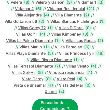
//
Velera
(8)
//
Velero y Galeón
(3)
//
Vidamar 1
(3)
//
Vidamar 2
(6)
//
Vidamar Residencial
(21)
//
Villa Alejandra
(4)
//
Villa Diamante
(2)
//
Villa Guitarrón 56
(2)
//
Villas Blancas Pichilingue
(1)
//
Villas Carey 72
(1)
//
Villas D'Coral
(0)
//
Villas Golf 1
(4)
//
Villas Kimberley
(3)
//
Villas La Palma Diamante
(1)
//
Villas Las Rocas
(2)
//
Villas Marlin
(1)
//
Villas Paradiso
(0)
//
Villas Playa Diamante
(5)
//
Villas Princess I y II
(16)
//
Villas Rivera Diamante
(1)
//
Villas Terrasol Diamante
(7)
//
Villas Velato
(4)
//
Villas Xel-Ha
(5)
//
Vindeza residencial
(1)
//
Vista Carey
(0)
//
Vista Real
(4)
//
Vista de Brisamar
(1)
//
Vista del Mar
(0)
//
Xcaret
(4)
Buscador de
Condominios