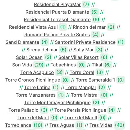
Residencial PlayaMar
(7)
//
Residencial Puerta Diamante
(5)
//
Residencial Terrasol Diamante
(6)
//
Residencial Vista Azul
(1)
//
Rincón del mar
(2)
//
Romano Palace Private Suites
(4)
//
Sand Diamante
(4)
//
Santorini Private Residence
(1)
//
Sirena del mar
(5)
//
Sol y Mar
(3)
//
Solar Ocean
(2)
//
Solar Villas Resort
(6)
//
Son Vida
(29)
//
Tabachines
(0)
//
Tikal
(6)
//
Torre Acapulco
(3)
//
Torre Coral
(3)
//
Torre Cronos Pichilingue
(0)
//
Torre Esmeralda 1
(0)
//
Torre Latina
(1)
//
Torre Manglar
(2)
//
Torre Manzanares
(1)
//
Torre Mistral
(0)
//
Torre Montemayor Pichilingue
(2)
//
Torre Palladio
(3)
//
Torre Persia Pichilingue
(4)
//
Torre del Mar I
(0)
//
Torre del Mar II
(0)
//
Torreblanca
(10)
//
Tres Aguas
(1)
//
Tres Vidas
(42)