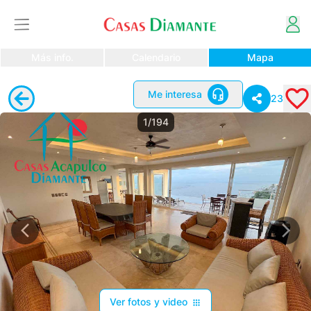
Más info.
Calendario
Mapa
Me interesa
23
1/194
Ver fotos y video