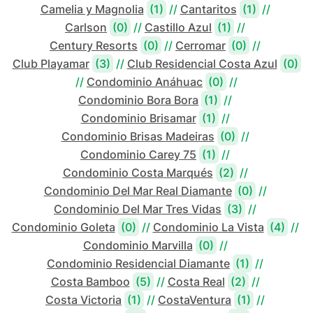
Camelia y Magnolia
(1)
//
Cantaritos
(1)
//
Carlson
(0)
//
Castillo Azul
(1)
//
Century Resorts
(0)
//
Cerromar
(0)
//
Club Playamar
(3)
//
Club Residencial Costa Azul
(0)
//
Condominio Anáhuac
(0)
//
Condominio Bora Bora
(1)
//
Condominio Brisamar
(1)
//
Condominio Brisas Madeiras
(0)
//
Condominio Carey 75
(1)
//
Condominio Costa Marqués
(2)
//
Condominio Del Mar Real Diamante
(0)
//
Condominio Del Mar Tres Vidas
(3)
//
Condominio Goleta
(0)
//
Condominio La Vista
(4)
//
Condominio Marvilla
(0)
//
Condominio Residencial Diamante
(1)
//
Costa Bamboo
(5)
//
Costa Real
(2)
//
Costa Victoria
(1)
//
CostaVentura
(1)
//