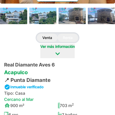
+
190
Venta
Renta
Ver más información
Real Diamante Aves 6
Acapulco
📍
Punta Diamante
Inmueble verificado
Tipo:
Casa
Cercano al Mar
2
900
m²
703
m
6
rec.
7
baños