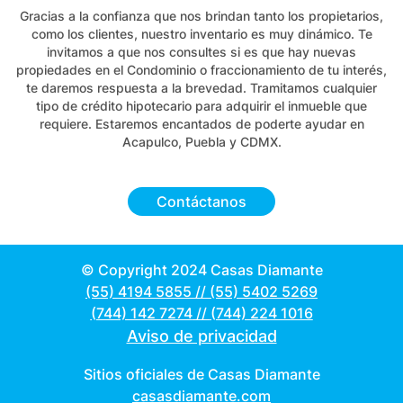
Gracias a la confianza que nos brindan tanto los propietarios,
como los clientes, nuestro inventario es muy dinámico. Te
invitamos a que nos consultes si es que hay nuevas
propiedades en el Condominio o fraccionamiento de tu interés,
te daremos respuesta a la brevedad. Tramitamos cualquier
tipo de crédito hipotecario para adquirir el inmueble que
requiere. Estaremos encantados de poderte ayudar en
Acapulco, Puebla y CDMX.
Contáctanos
© Copyright 2024 Casas Diamante
(55) 4194 5855
//
(55) 5402 5269
(744) 142 7274
//
(744) 224 1016
Aviso de privacidad
Sitios oficiales de Casas Diamante
casasdiamante.com