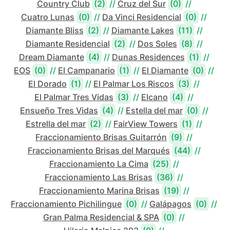
Country Club
(2)
//
Cruz del Sur
(0)
//
Cuatro Lunas
(0)
//
Da Vinci Residencial
(0)
//
Diamante Bliss
(2)
//
Diamante Lakes
(11)
//
Diamante Residencial
(2)
//
Dos Soles
(8)
//
Dream Diamante
(4)
//
Dunas Residences
(1)
//
EOS
(0)
//
El Campanario
(1)
//
El Diamante
(0)
//
El Dorado
(1)
//
El Palmar Los Riscos
(3)
//
El Palmar Tres Vidas
(3)
//
Elcano
(4)
//
Ensueño Tres Vidas
(4)
//
Estella del mar
(0)
//
Estrella del mar
(2)
//
FairView Towers
(1)
//
Fraccionamiento Brisas Guitarrón
(9)
//
Fraccionamiento Brisas del Marqués
(44)
//
Fraccionamiento La Cima
(25)
//
Fraccionamiento Las Brisas
(36)
//
Fraccionamiento Marina Brisas
(19)
//
Fraccionamiento Pichilingue
(0)
//
Galápagos
(0)
//
Gran Palma Residencial & SPA
(0)
//