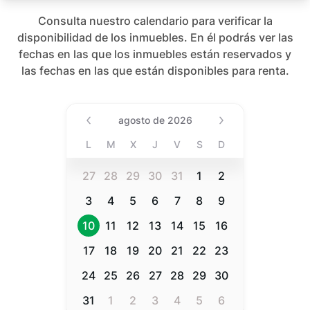
Consulta nuestro calendario para verificar la
disponibilidad de los inmuebles. En él podrás ver las
fechas en las que los inmuebles están reservados y
las fechas en las que están disponibles para renta.
Date (Min Date Value), agost
agosto de 2026
L
M
X
J
V
S
D
27
28
29
30
31
1
2
3
4
5
6
7
8
9
10
11
12
13
14
15
16
17
18
19
20
21
22
23
24
25
26
27
28
29
30
31
1
2
3
4
5
6