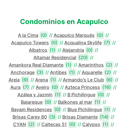
Condominios en
Acapulco
A la Cima
(0)
//
Acapulco Marqués
(0)
//
Acapulco Towers
(0)
//
Acqualina Skylife
(7)
//
Albatros
(1)
//
Alejandría
(0)
//
Altamar Residencial
(20)
//
Amankora Real Diamante
(1)
//
Amarinthos
(2)
//
Anchorage
(3)
//
Antibes
(1)
//
Aquarelle
(2)
//
Areia
(9)
//
Arena
(1)
//
Armando's Le Club
(6)
//
Aura
(7)
//
Aveiro
(0)
//
Azteca Princess
(16)
//
Azálea y Jazmín
(1)
//
B Pichilingue
(0)
//
Bajareque
(0)
//
Balkones al mar
(1)
//
Bayam Residences
(0)
//
Blue Pichilingue
(1)
//
Brisas Carey 80
(3)
//
Brisas Diamante
(14)
//
CYAN
(2)
//
Caltecas 51
(0)
//
Calypso
(1)
//