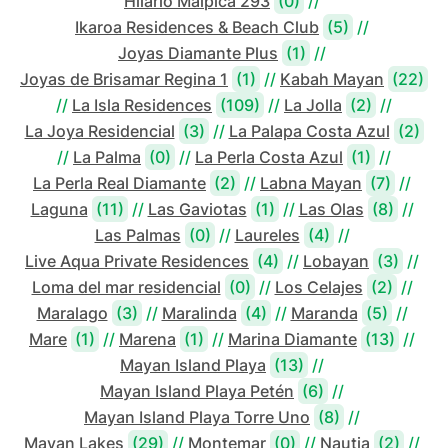
Hilario Malpica 293
(0)
//
Ikaroa Residences & Beach Club
(5)
//
Joyas Diamante Plus
(1)
//
Joyas de Brisamar Regina 1
(1)
//
Kabah Mayan
(22)
//
La Isla Residences
(109)
//
La Jolla
(2)
//
La Joya Residencial
(3)
//
La Palapa Costa Azul
(2)
//
La Palma
(0)
//
La Perla Costa Azul
(1)
//
La Perla Real Diamante
(2)
//
Labna Mayan
(7)
//
Laguna
(11)
//
Las Gaviotas
(1)
//
Las Olas
(8)
//
Las Palmas
(0)
//
Laureles
(4)
//
Live Aqua Private Residences
(4)
//
Lobayan
(3)
//
Loma del mar residencial
(0)
//
Los Celajes
(2)
//
Maralago
(3)
//
Maralinda
(4)
//
Maranda
(5)
//
Mare
(1)
//
Marena
(1)
//
Marina Diamante
(13)
//
Mayan Island Playa
(13)
//
Mayan Island Playa Petén
(6)
//
Mayan Island Playa Torre Uno
(8)
//
Mayan Lakes
(29)
//
Montemar
(0)
//
Nautia
(2)
//