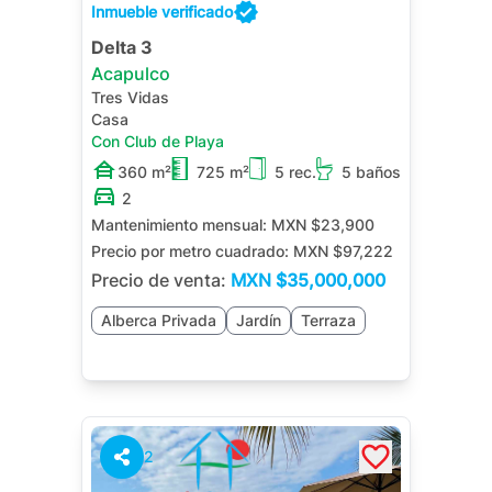
Inmueble verificado
Delta 3
Acapulco
Tres Vidas
Casa
Con Club de Playa
360 m²
725 m²
5 rec.
5 baños
2
Mantenimiento mensual:
MXN $23,900
Precio por metro cuadrado:
MXN $97,222
Precio de venta:
MXN
$35,000,000
Alberca Privada
Jardín
Terraza
2