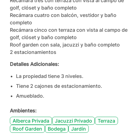
Recámara tres con terraza con vista al campo de 
golf, clóset y baño completo

Recámara cuatro con balcón, vestidor y baño 
completo

Recámara cinco con terraza con vista al campo de 
golf, clóset y baño completo

Roof garden con sala, jacuzzi y baño completo

2 estacionamientos
Detalles Adicionales:
La propiedad tiene
3
nivel
es
.
Tiene
2
cajones
de estacionamiento.
Amueblado.
Ambientes:
Alberca Privada
Jacuzzi Privado
Terraza
Roof Garden
Bodega
Jardín