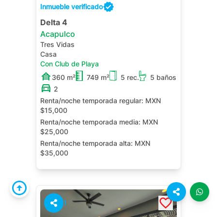
Inmueble verificado
Delta 4
Acapulco
Tres Vidas
Casa
Con Club de Playa
360 m²
749 m²
5 rec.
5 baños
2
Renta/noche temporada regular:
MXN
$15,000
Renta/noche temporada media:
MXN
$25,000
Renta/noche temporada alta:
MXN
$35,000
Alberca Privada
Terraza
Cuarto de Servicio
Jardín
1