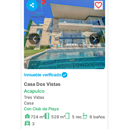
13
1
Inmueble verificado
Casa Dos Vistas
Acapulco
Tres Vidas
Casa
Con Club de Playa
724 m²
529 m²
5 rec.
6 baños
3