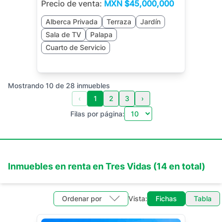
Precio de venta:
MXN
$45,000,000
Alberca Privada
Terraza
Jardín
Sala de TV
Palapa
Cuarto de Servicio
Mostrando
10
de
28
inmuebles
‹
1
2
3
›
Filas por página:
Inmuebles en
renta
en
Tres Vidas
(
14
en total)
Ordenar por
Vista:
Fichas
Tabla