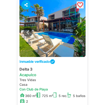
7
1
Inmueble verificado
Delta 3
Acapulco
Tres Vidas
Casa
Con Club de Playa
360 m²
725 m²
5 rec.
5 baños
2