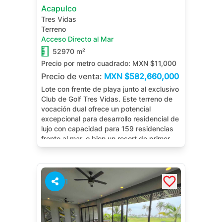
Acapulco
Tres Vidas
Terreno
Acceso Directo al Mar
52970 m²
Precio por metro cuadrado:
MXN $11,000
Precio de venta:
MXN
$582,660,000
Lote con frente de playa junto al exclusivo
Club de Golf Tres Vidas. Este terreno de
vocación dual ofrece un potencial
excepcional para desarrollo residencial de
lujo con capacidad para 159 residencias
frente al mar, o bien un resort de primer
nivel con hasta 572 llaves hoteleras.
Ubicación privilegiada, infraestructura de
clase mundial y vistas panorámicas al
océano hacen de este lote la inversión
1
perfecta para desarrolladores que buscan
crear un proyecto emblemático en la
Riviera del Pacífico.