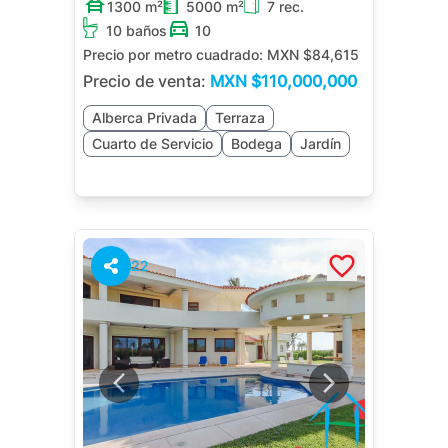
1300 m²
5000 m²
7 rec.
10 baños
10
Precio por metro cuadrado:
MXN $84,615
Precio de venta:
MXN
$110,000,000
Alberca Privada
Terraza
Cuarto de Servicio
Bodega
Jardín
22