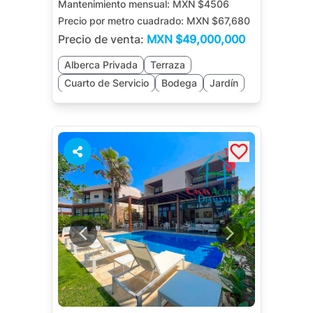
Mantenimiento mensual:
MXN $4506
Precio por metro cuadrado:
MXN $67,680
Precio de venta:
MXN
$49,000,000
Alberca Privada
Terraza
Cuarto de Servicio
Bodega
Jardín
Sala de TV
Salón de Juegos
7
1