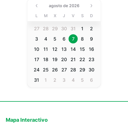
Date (Min Date Value), agost
agosto de 2026
L
M
X
J
V
S
D
27
28
29
30
31
1
2
3
4
5
6
7
8
9
10
11
12
13
14
15
16
17
18
19
20
21
22
23
24
25
26
27
28
29
30
31
1
2
3
4
5
6
Mapa Interactivo