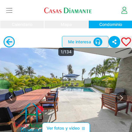
Calendario
Mapa
Condominio
Me interesa
1/134
Ver fotos y video