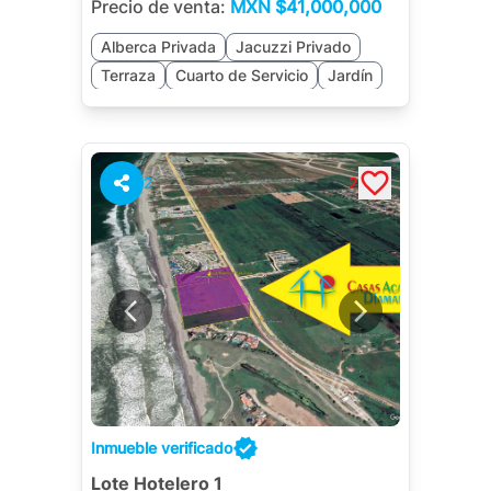
Precio de venta:
MXN
$41,000,000
Alberca Privada
Jacuzzi Privado
Terraza
Cuarto de Servicio
Jardín
Sala de TV
Asador
2
2
Inmueble verificado
Lote Hotelero 1