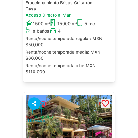
Fraccionamiento Brisas Guitarrón
Casa
Acceso Directo al Mar
1500 m²
15000 m²
5 rec.
8 baños
4
Renta/noche temporada regular:
MXN
$50,000
Renta/noche temporada media:
MXN
$66,000
Renta/noche temporada alta:
MXN
$110,000
Alberca Privada
Terraza
21
1