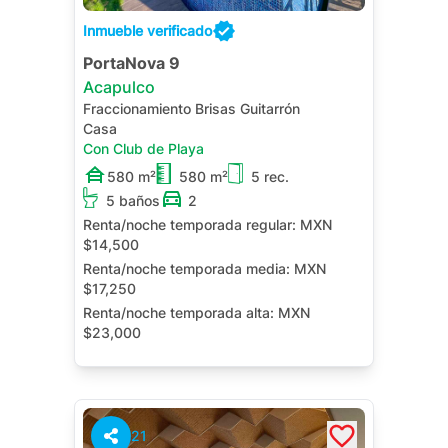
Inmueble verificado
PortaNova 9
Acapulco
Fraccionamiento Brisas Guitarrón
Casa
Con Club de Playa
580 m²
580 m²
5 rec.
5 baños
2
Renta/noche temporada regular:
MXN
$14,500
Renta/noche temporada media:
MXN
$17,250
Renta/noche temporada alta:
MXN
$23,000
Alberca Privada
Jardín
Roof Garden
21