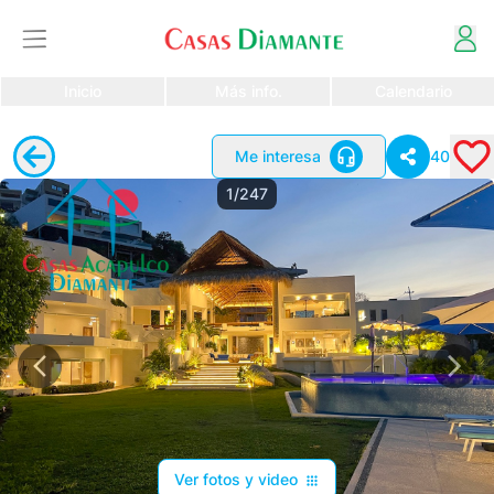
Inicio
Más info.
Calendario
Me interesa
40
1/247
Ver fotos y video