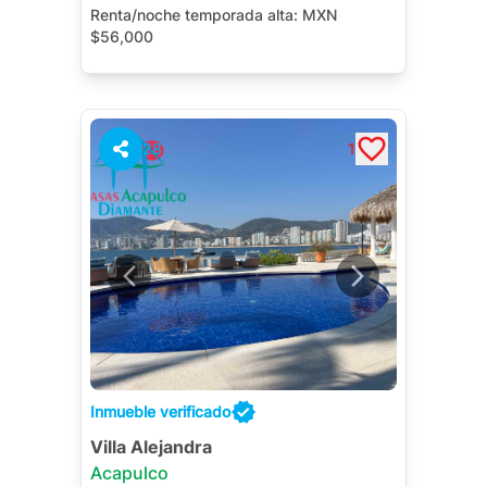
Renta/noche temporada alta:
MXN
$56,000
Alberca Privada
Terraza
Jacuzzi Privado
Cuarto de Servicio
Jardín
28
1
Inmueble verificado
Villa Alejandra
Acapulco