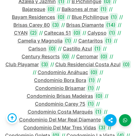
Azálea y Jazmín
(1)
//
B Pichilingue
(0)
//
Bajareque
(0)
//
Balkones al mar
(1)
//
Bayam Residences
(0)
//
Blue Pichilingue
(1)
//
Brisas Carey 80
(3)
//
Brisas Diamante
(14)
//
CYAN
(2)
//
Caltecas 51
(0)
//
Calypso
(1)
//
Camelia y Magnolia
(1)
//
Cantaritos
(1)
//
Carlson
(0)
//
Castillo Azul
(1)
//
Century Resorts
(0)
//
Cerromar
(0)
//
Club Playamar
(3)
//
Club Residencial Costa Azul
(0)
//
Condominio Anáhuac
(0)
//
Condominio Bora Bora
(1)
//
Condominio Brisamar
(1)
//
Condominio Brisas Madeiras
(0)
//
Condominio Carey 75
(1)
//
Condominio Costa Marqués
(1)
//
Condominio Del Mar Real Diamante
(0)
//
Condominio Del Mar Tres Vidas
(3)
//
Condominio Goleta
(0)
//
Condominio La Vista
(4)
//