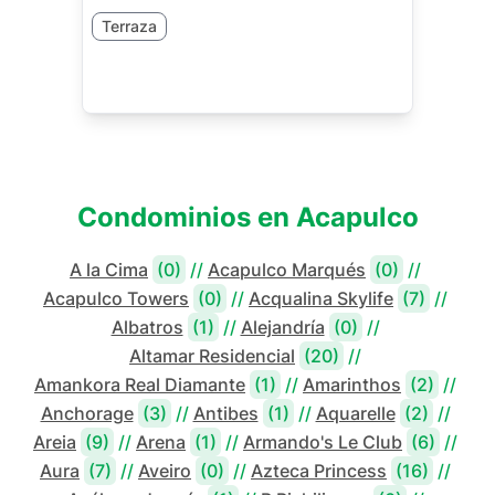
Terraza
Condominios en
Acapulco
A la Cima
(0)
//
Acapulco Marqués
(0)
//
Acapulco Towers
(0)
//
Acqualina Skylife
(7)
//
Albatros
(1)
//
Alejandría
(0)
//
Altamar Residencial
(20)
//
Amankora Real Diamante
(1)
//
Amarinthos
(2)
//
Anchorage
(3)
//
Antibes
(1)
//
Aquarelle
(2)
//
Areia
(9)
//
Arena
(1)
//
Armando's Le Club
(6)
//
Aura
(7)
//
Aveiro
(0)
//
Azteca Princess
(16)
//