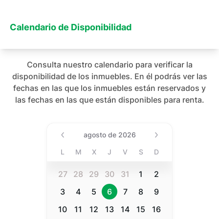
Calendario de Disponibilidad
Consulta nuestro calendario para verificar la
disponibilidad de los inmuebles. En él podrás ver las
fechas en las que los inmuebles están reservados y
las fechas en las que están disponibles para renta.
Date (Min Date Value), agost
agosto de 2026
L
M
X
J
V
S
D
27
28
29
30
31
1
2
3
4
5
6
7
8
9
10
11
12
13
14
15
16