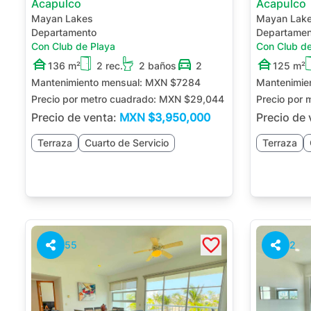
Acapulco
Acapulco
Mayan Lakes
Mayan Lak
Departamento
Departamen
Con Club de Playa
Con Club de
136 m²
2 rec.
2 baños
2
125 m²
Mantenimiento mensual:
MXN $7284
Mantenimie
Precio por metro cuadrado:
MXN $29,044
Precio por 
Precio de venta:
MXN
$3,950,000
Precio de
Terraza
Cuarto de Servicio
Terraza
55
2