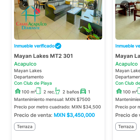
Inmueble verificado
Inmueble ve
Mayan Lakes MT2 301
Mayan L
Acapulco
Acapulco
Mayan Lakes
Mayan Lak
Departamento
Departamen
Con Club de Playa
Con Club de
100 m²
2 rec.
2 baños
1
100 m²
Mantenimiento mensual:
MXN $7500
Mantenimie
Precio por metro cuadrado:
MXN $34,500
Precio por 
Precio de venta:
MXN
$3,450,000
Precio de
Terraza
Terraza