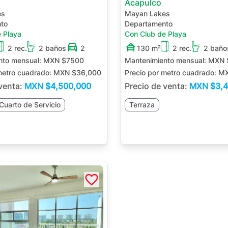
Acapulco
es
Mayan Lakes
to
Departamento
 Playa
Con Club de Playa
2 rec.
2 baños
2
130 m²
2 rec.
2 baño
nto mensual:
MXN $7500
Mantenimiento mensual:
MXN 
metro cuadrado:
MXN $36,000
Precio por metro cuadrado:
MX
 venta:
MXN
$4,500,000
Precio de venta:
MXN
$3,
Cuarto de Servicio
Terraza