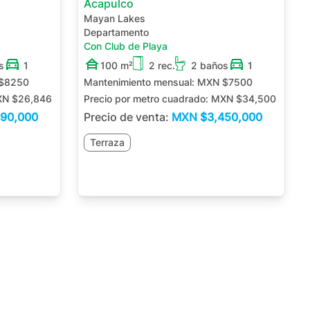
Acapulco
Mayan Lakes
Departamento
Con Club de Playa
s
1
100 m²
2 rec.
2 baños
1
$8250
Mantenimiento mensual:
MXN $7500
N $26,846
Precio por metro cuadrado:
MXN $34,500
490,000
Precio de venta:
MXN
$3,450,000
Terraza