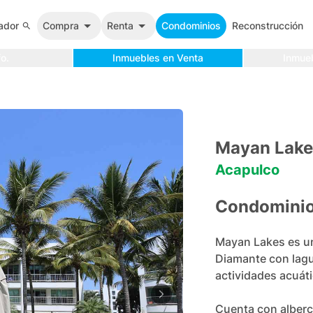
ador
Compra
Renta
Condominios
Reconstrucción
o.
Inmuebles en Venta
Inmue
Mayan Lake
Acapulco
Condomini
Mayan Lakes es un
Diamante con lagu
actividades acuáti
Cuenta con alberca