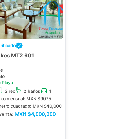
rificado
akes MT2 601
es
to
 Playa
2 rec.
2 baños
1
nto mensual:
MXN $9075
metro cuadrado:
MXN $40,000
 venta:
MXN
$4,000,000