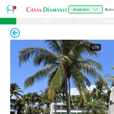
Acapulco
Busc
Inicio
Más inf
1/79