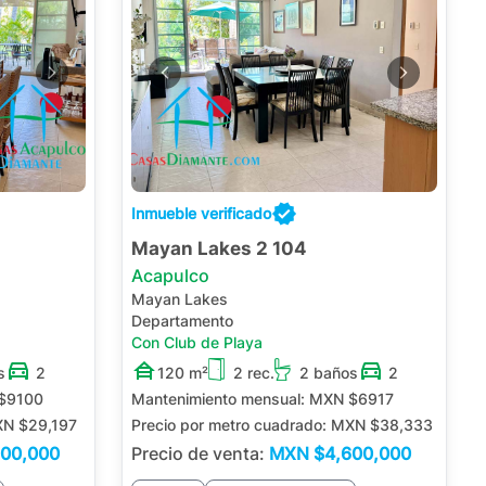
Inmueble verificado
Mayan Lakes 2 104
Acapulco
Mayan Lakes
Departamento
Con Club de Playa
s
2
120 m²
2 rec.
2 baños
2
$9100
Mantenimiento mensual:
MXN $6917
N $29,197
Precio por metro cuadrado:
MXN $38,333
000,000
Precio de venta:
MXN
$4,600,000