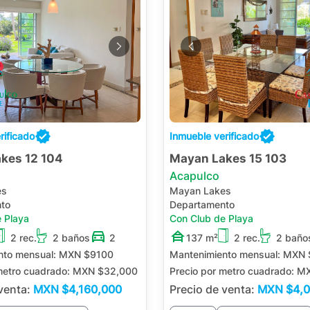
rificado
Inmueble verificado
kes 12 104
Mayan Lakes 15 103
Acapulco
es
Mayan Lakes
to
Departamento
 Playa
Con Club de Playa
2 rec.
2 baños
2
137 m²
2 rec.
2 baño
nto mensual:
MXN $9100
Mantenimiento mensual:
MXN 
metro cuadrado:
MXN $32,000
Precio por metro cuadrado:
MX
 venta:
MXN
$4,160,000
Precio de venta:
MXN
$4,