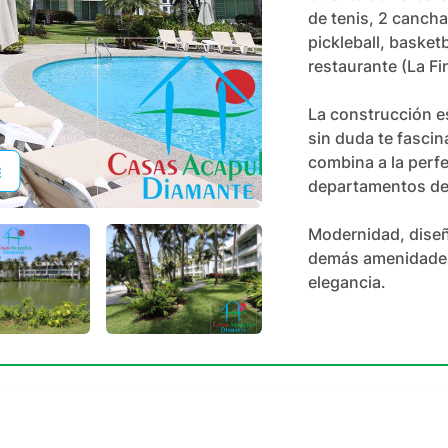
de tenis, 2 cancha
pickleball, basketb
restaurante (La Fin
La construcción es
sin duda te fascin
combina a la perf
departamentos de l
Modernidad, diseño
demás amenidades,
elegancia.
+
75