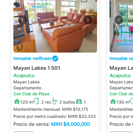
Inmueble verificado
Inmueble ve
Mayan Lakes 1 501
Mayan La
Acapulco
Acapulco
Mayan Lakes
Mayan Lak
Departamento
Departamen
Con Club de Playa
Con Club de
120 m²
2 rec.
2 baños
1
130 m²
Mantenimiento mensual:
MXN $10,175
Mantenimie
Precio por metro cuadrado:
MXN $33,333
Precio por 
Precio de venta:
MXN
$4,000,000
Precio de