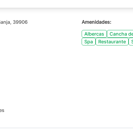
 Sanja, 39906
Amenidades:
Albercas
Cancha de
Spa
Restaurante
es