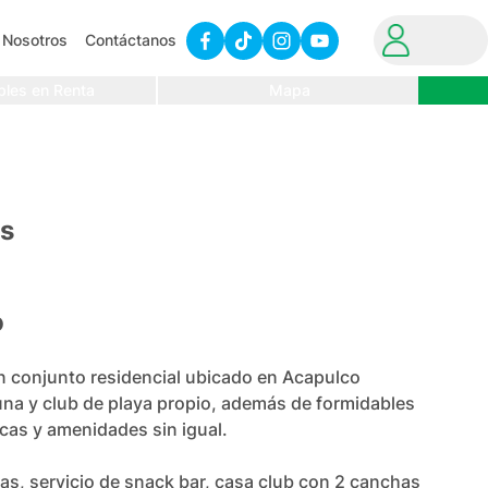
Nosotros
Contáctanos
bles en Renta
Mapa
s
o
 conjunto residencial ubicado en Acapulco 
na y club de playa propio, además de formidables 
cas y amenidades sin igual.

s, servicio de snack bar, casa club con 2 canchas 