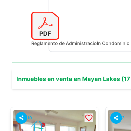
Reglamento de AdministracioÌn Condominio 
Inmuebles en
venta
en
Mayan Lakes
(
17
10
3