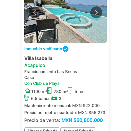
Inmueble verificado
Villa Isabella
Acapulco
Fraccionamiento Las Brisas
Casa
Con Club de Playa
1100 m²
780 m²
5 rec.
6.5 baños
3
Mantenimiento mensual:
MXN $22,000
Precio por metro cuadrado:
MXN $55,273
Precio de venta:
MXN
$60,800,000
Alberca Privada
Jacuzzi Privado