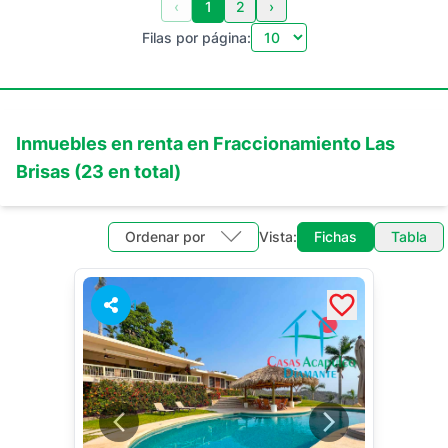
‹
1
2
›
Filas por página:
Inmuebles en
renta
en
Fraccionamiento Las
Brisas
(
23
en total)
Ordenar por
Vista:
Fichas
Tabla
1