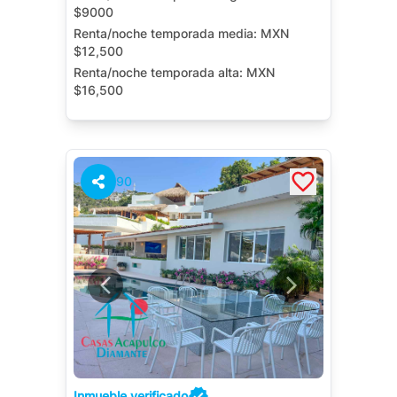
$9000
Renta/noche temporada media:
MXN
$12,500
Renta/noche temporada alta:
MXN
$16,500
Alberca Privada
Terraza
Cuarto de Servicio
90
Inmueble verificado