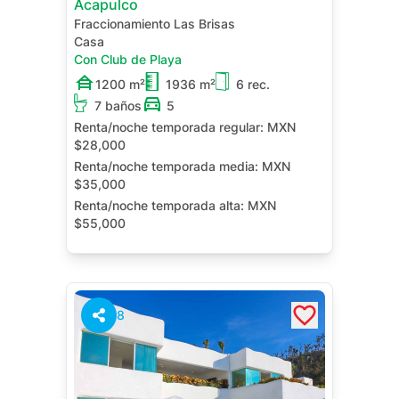
Acapulco
Fraccionamiento Las Brisas
Casa
Con Club de Playa
1200 m²
1936 m²
6 rec.
7 baños
5
Renta/noche temporada regular:
MXN
$28,000
Renta/noche temporada media:
MXN
$35,000
Renta/noche temporada alta:
MXN
$55,000
Renta/noche temporada regular:
MXN
$300,000
Alberca Privada
Jacuzzi Privado
8
Terraza
Cuarto de Servicio
Sala de TV
Estudio