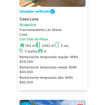
Inmueble verificado
Casa Luna
Acapulco
Fraccionamiento Las Brisas
Casa
Con Club de Playa
763 m²
2492 m²
5 rec.
5 baños
4
Renta/noche temporada regular:
MXN
$26,000
Renta/noche temporada media:
MXN
$30,000
Renta/noche temporada alta:
MXN
$40,000
Alberca Privada
Jacuzzi Privado
Terraza
Cuarto de Servicio
Jardín