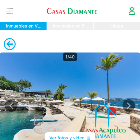
Inmuebles en Venta
Inmuebles en Renta
Mapa
1/40
Ver fotos y video