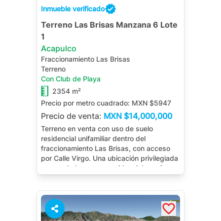
Inmueble verificado
Terreno Las Brisas Manzana 6 Lote
1
Acapulco
Fraccionamiento Las Brisas
Terreno
Con Club de Playa
2354 m²
Precio por metro cuadrado:
MXN $5947
Precio de venta:
MXN
$14,000,000
Terreno en venta con uso de suelo
residencial unifamiliar dentro del
fraccionamiento Las Brisas, con acceso
por Calle Virgo. Una ubicación privilegiada
en una de las zonas residenciales más
reconocidas de Acapulco, ideal para
desarrollar una residencia con alto
potencial de plusvalía y un entorno de
privacidad.