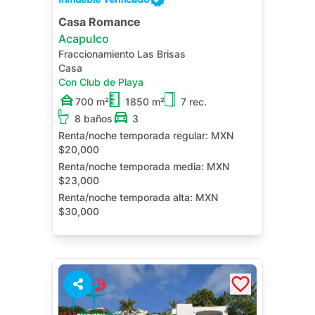
Casa Romance
Acapulco
Fraccionamiento Las Brisas
Casa
Con Club de Playa
700 m²
1850 m²
7 rec.
8 baños
3
Renta/noche temporada regular:
MXN
$20,000
Renta/noche temporada media:
MXN
$23,000
Renta/noche temporada alta:
MXN
$30,000
Alberca Privada
Terraza
31