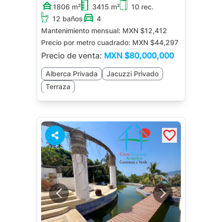
1806 m²
3415 m²
10 rec.
12 baños
4
Mantenimiento mensual:
MXN $12,412
Precio por metro cuadrado:
MXN $44,297
Precio de venta:
MXN
$80,000,000
Alberca Privada
Jacuzzi Privado
Terraza
2