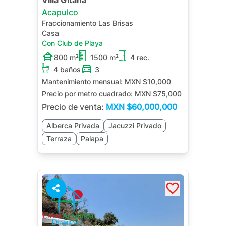
Villa Gitana
Acapulco
Fraccionamiento Las Brisas
Casa
Con Club de Playa
800 m²
1500 m²
4 rec.
4 baños
3
Mantenimiento mensual:
MXN $10,000
Precio por metro cuadrado:
MXN $75,000
Precio de venta:
MXN
$60,000,000
Alberca Privada
Jacuzzi Privado
Terraza
Palapa
1